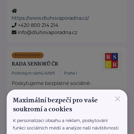
https://www.dluhovaporadna.cz/
+420 800 214 214
info@dluhovaporadna.cz
Bronzový partner
RADA SENIORŮ ČR
Politických vězňů 1419/11
Praha 1
Poskytujeme bezplatné sociálně-
právní poradentství pro seniory
×
Maximální bezpečí pro vaše
po celé ČR.
soukromí a cookies
Vydáváme časopis Doba seniorů.
Akreditované poradny RS ...
K personalizaci obsahu a reklam, poskytování
funkcí sociálních médií a analýze naší návštěvnosti
https://www.rscr.cz/