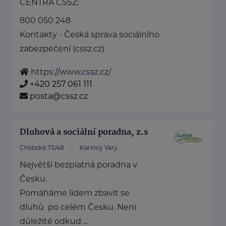
CENTRA ČSSZ:
800 050 248
Kontakty - Česká správa sociálního
zabezpečení (cssz.cz)
https://www.cssz.cz/
+420 257 061 111
posta@cssz.cz
Dluhová a sociální poradna, z.s
Chebská 73/48
Karlovy Vary
Největší bezplatná poradna v
Česku.
Pomáháme lidem zbavit se
dluhů po celém Česku. Není
důležité odkud ...