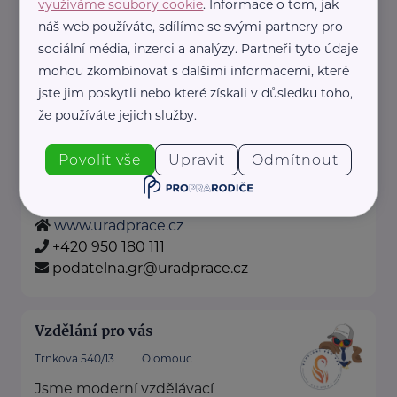
využíváme soubory cookie
. Informace o tom, jak
+420 222 560 136
náš web používáte, sdílíme se svými partnery pro
rscr@rscr.cz
sociální média, inzerci a analýzy. Partneři tyto údaje
mohou zkombinovat s dalšími informacemi, které
jste jim poskytli nebo které získali v důsledku toho,
Úřad práce České republiky
že používáte jejich služby.
Dobrovského 1278/25
Praha 7 - Holešovice
Povolit vše
Upravit
Odmítnout
Pro výběr konkrétní pobočky klikněte zde
.
www.uradprace.cz
+420 950 180 111
podatelna.gr@uradprace.cz
Vzdělání pro vás
Trnkova 540/13
Olomouc
Jsme moderní vzdělávací