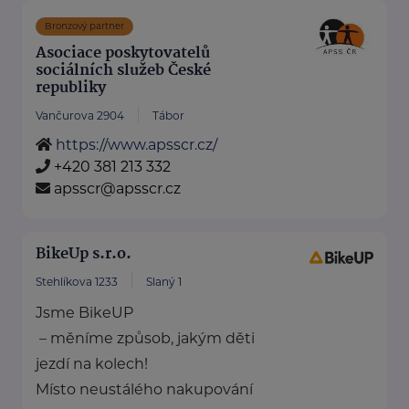
Bronzový partner
Asociace poskytovatelů
sociálních služeb České
republiky
Vančurova 2904
Tábor
https://www.apsscr.cz/
+420 381 213 332
apsscr@apsscr.cz
BikeUp s.r.o.
Stehlíkova 1233
Slaný 1
Jsme BikeUP
– měníme způsob, jakým děti
jezdí na kolech!
Místo neustálého nakupování