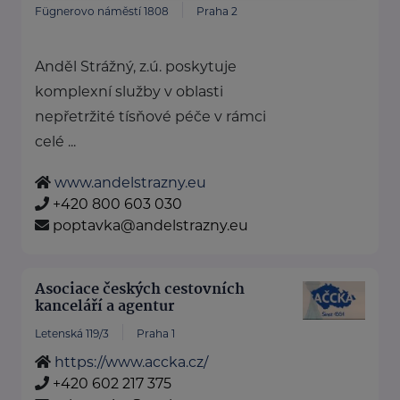
Fügnerovo náměstí 1808
Praha 2
Anděl Strážný, z.ú. poskytuje
komplexní služby v oblasti
nepřetržité tísňové péče v rámci
celé ...
www.andelstrazny.eu
+420 800 603 030
poptavka@andelstrazny.eu
Asociace českých cestovních
kanceláří a agentur
Letenská 119/3
Praha 1
https://www.accka.cz/
+420 602 217 375