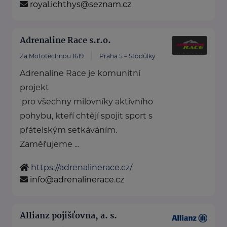
royal.ichthys@seznam.cz
Adrenaline Race s.r.o.
Za Mototechnou 1619
Praha 5 – Stodůlky
Adrenaline Race je komunitní
projekt
pro všechny milovníky aktivního
pohybu, kteří chtějí spojit sport s
přátelským setkáváním.
Zaměřujeme ...
https://adrenalinerace.cz/
info@adrenalinerace.cz
Allianz pojišťovna, a. s.