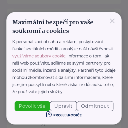
Amfion sanatorium, s.r.o.
×
Maximální bezpečí pro vaše
Českolipská 3444
Mělník
soukromí a cookies
Akreditace MPSV,
K personalizaci obsahu a reklam, poskytování
Registrované služby Krajský úřad Středočeský
funkcí sociálních médií a analýze naší návštěvnosti
kraj:
využíváme soubory cookie
. Informace o tom, jak
Domov pro seniory
náš web používáte, sdílíme se svými partnery pro
Domov pro osoby vyžadující zvláštní péči ...
sociální média, inzerci a analýzy. Partneři tyto údaje
mohou zkombinovat s dalšími informacemi, které
www.amfion.cz
jste jim poskytli nebo které získali v důsledku toho,
+420 731 774 174
že používáte jejich služby.
reditel@amfion.cz
Povolit vše
Upravit
Odmítnout
Bronzový partner
Anděl Strážný, z. ú.