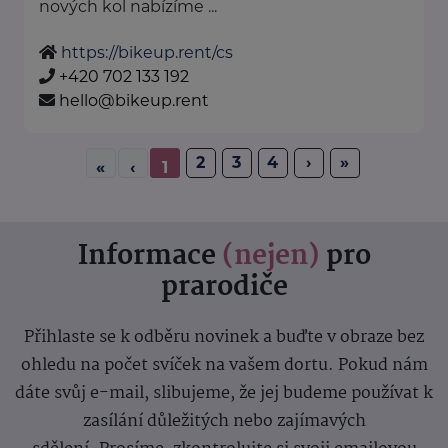
nových kol nabízíme ...
https://bikeup.rent/cs
+420 702 133 192
hello@bikeup.rent
2
3
4
›
»
«
‹
1
Informace
(nejen)
pro
prarodiče
Přihlaste se k odběru novinek a buďte v obraze bez
ohledu na počet svíček na vašem dortu. Pokud nám
dáte svůj e-mail, slibujeme, že jej budeme používat k
zasílání důležitých nebo zajímavých