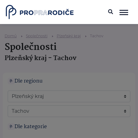
Domů
Společnosti
Plzeňský kraj
Tachov
Společnosti
Plzeňský kraj - Tachov
Dle regionu
Dle kategorie