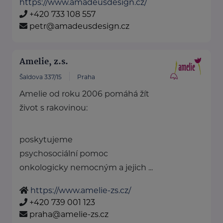
https://www.amadeusdesign.cz/
+420 733 108 557
petr@amadeusdesign.cz
Amelie, z.s.
Šaldova 337/15
Praha
Amelie od roku 2006 pomáhá žít
život s rakovinou:
poskytujeme
psychosociální pomoc
onkologicky nemocným a jejich ...
https://www.amelie-zs.cz/
+420 739 001 123
praha@amelie-zs.cz