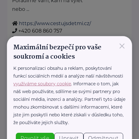
Poradíme Vám, kam na výlet
nebo ...
https://www.cestujsdetmi.cz/
+420 608 860 757
info@cestujsdetmi.cz
×
Maximální bezpečí pro vaše
soukromí a cookies
Cosmee Vision s. r. o.
K personalizaci obsahu a reklam, poskytování
Kodaňská 1441/46
Praha 10
funkcí sociálních médií a analýze naší návštěvnosti
Sallie je značka lesní kosmetiky z
využíváme soubory cookie
. Informace o tom, jak
Karlových Varů.
náš web používáte, sdílíme se svými partnery pro
Propojuje kvalitní přírodní
sociální média, inzerci a analýzy. Partneři tyto údaje
ingredience, blahodárné účinky
mohou zkombinovat s dalšími informacemi, které
jste jim poskytli nebo které získali v důsledku toho,
vřídelní soli ...
že používáte jejich služby.
https://sallie.cz/
info@sallie.cz
Povolit vše
Upravit
Odmítnout