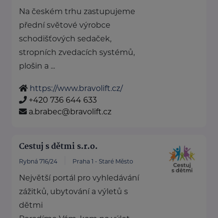
Na českém trhu zastupujeme
přední světové výrobce
schodišťových sedaček,
stropních zvedacích systémů,
plošin a ...
https://www.bravolift.cz/
+420 736 644 633
a.brabec@bravolift.cz
Cestuj s dětmi s.r.o.
Rybná 716/24
Praha 1 - Staré Město
Největší portál pro vyhledávání
zážitků, ubytování a výletů s
dětmi