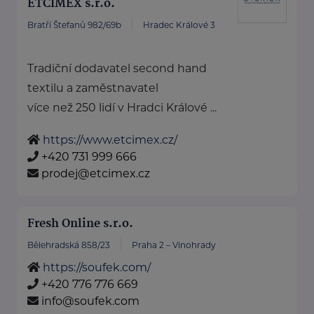
ETCIMEX s.r.o.
Bratří Štefanů 982/69b
Hradec Králové 3
Tradiční dodavatel second hand
textilu a zaměstnavatel
více než 250 lidí v Hradci Králové ...
https://www.etcimex.cz/
+420 731 999 666
prodej@etcimex.cz
Fresh Online s.r.o.
Bělehradská 858/23
Praha 2 – Vinohrady
https://soufek.com/
+420 776 776 669
info@soufek.com