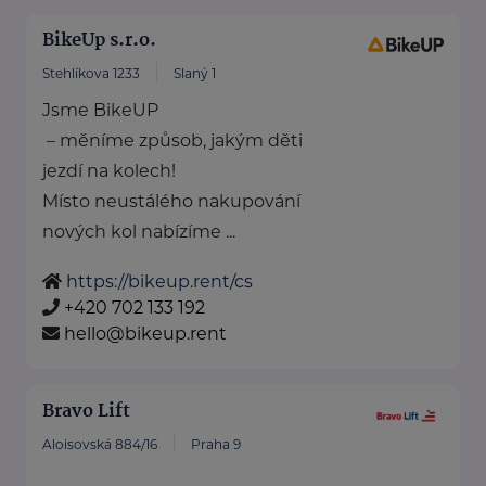
BikeUp s.r.o.
Stehlíkova 1233
Slaný 1
Jsme BikeUP
– měníme způsob, jakým děti
jezdí na kolech!
Místo neustálého nakupování
nových kol nabízíme ...
https://bikeup.rent/cs
+420 702 133 192
hello@bikeup.rent
Bravo Lift
Aloisovská 884/16
Praha 9