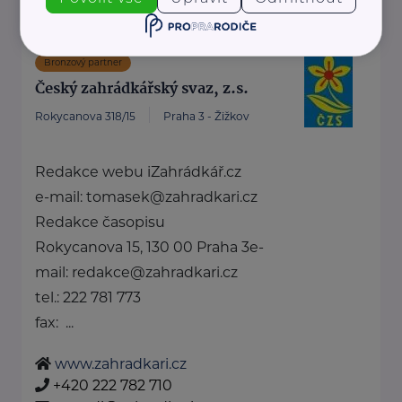
Bronzový partner
Český zahrádkářský svaz, z.s.
Rokycanova 318/15
Praha 3 - Žižkov
Redakce webu iZahrádkář.cz
e-mail: tomasek@zahradkari.cz
Redakce časopisu
Rokycanova 15, 130 00 Praha 3e-
mail: redakce@zahradkari.cz
tel.: 222 781 773
fax: ...
www.zahradkari.cz
+420 222 782 710