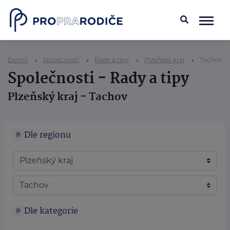
Domů
Společnosti
Rady a tipy
Plzeňský kraj
Tachov
Společnosti - Rady a tipy
Plzeňský kraj - Tachov
Dle regionu
Dle kategorie