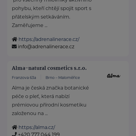
pohybu, kteří chtějí spojit sport s
přátelským setkáváním.
Zaměřujeme ...
https://adrenalinerace.cz/
info@adrenalinerace.cz
Alma-natural cosmetics s.r.o.
Franzova 63a
Brno – Maloměřice
Alma je česká značka botanické
péče o pleť, která nabízí
prémiovou přírodní kosmetiku
založenou na ...
https://alma.cz/
+420 777 044 199