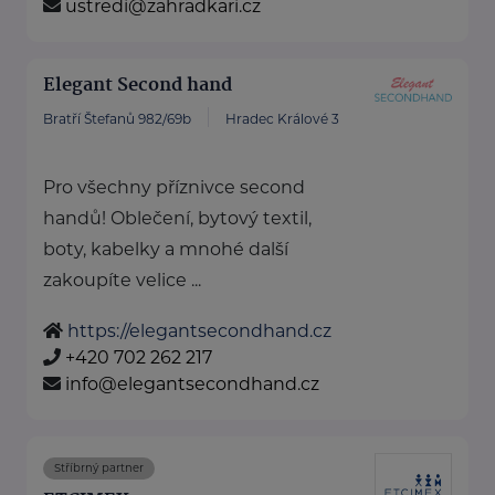
ustredi@zahradkari.cz
Elegant Second hand
Bratří Štefanů 982/69b
Hradec Králové 3
Pro všechny příznivce second
handů! Oblečení, bytový textil,
boty, kabelky a mnohé další
zakoupíte velice ...
https://elegantsecondhand.cz
+420 702 262 217
info@elegantsecondhand.cz
Stříbrný partner