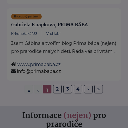
Bronzový partner
Gabriela Knápková, PRIMA BÁBA
Krkonošská 153
Vrchlabí
Jsem Gábina a tvořím blog Prima bába (nejen)
pro prarodiče malých dětí. Ráda vás přivítám ...
www.primababa.cz
info@primababa.cz
2
3
4
›
»
«
‹
1
Informace
(nejen)
pro
prarodiče