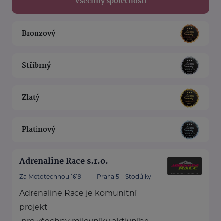
Všechny společnosti
Bronzový
Stříbrný
Zlatý
Platinový
Adrenaline Race s.r.o.
Za Mototechnou 1619
Praha 5 – Stodůlky
Adrenaline Race je komunitní
projekt
pro všechny milovníky aktivního