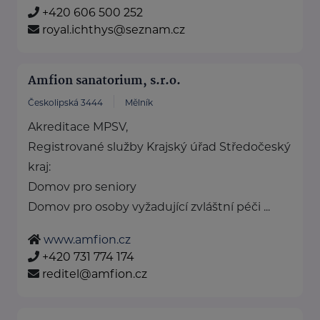
+420 606 500 252
royal.ichthys@seznam.cz
Amfion sanatorium, s.r.o.
Českolipská 3444
Mělník
Akreditace MPSV,
Registrované služby Krajský úřad Středočeský
kraj:
Domov pro seniory
Domov pro osoby vyžadující zvláštní péči ...
www.amfion.cz
+420 731 774 174
reditel@amfion.cz