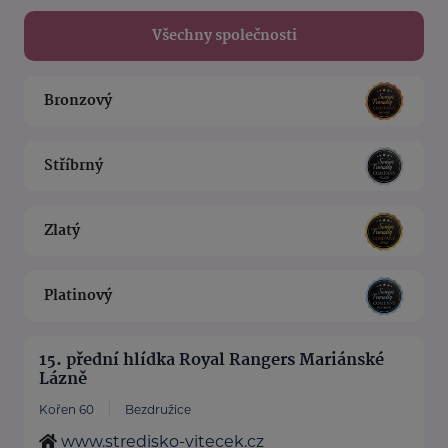
Všechny společnosti
Bronzový
Stříbrný
Zlatý
Platinový
15. přední hlídka Royal Rangers Mariánské
Lázně
Kořen 60
Bezdružice
www.stredisko-vitecek.cz