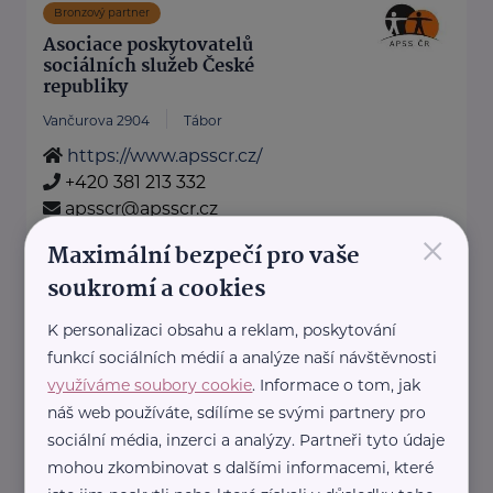
Bronzový partner
Asociace poskytovatelů
sociálních služeb České
republiky
Vančurova 2904
Tábor
https://www.apsscr.cz/
+420 381 213 332
apsscr@apsscr.cz
×
Maximální bezpečí pro vaše
soukromí a cookies
Bronzový partner
RADA SENIORŮ ČR
K personalizaci obsahu a reklam, poskytování
funkcí sociálních médií a analýze naší návštěvnosti
Politických vězňů 1419/11
Praha 1
využíváme soubory cookie
. Informace o tom, jak
Poskytujeme bezplatné sociálně-
náš web používáte, sdílíme se svými partnery pro
právní poradentství pro seniory
sociální média, inzerci a analýzy. Partneři tyto údaje
po celé ČR.
mohou zkombinovat s dalšími informacemi, které