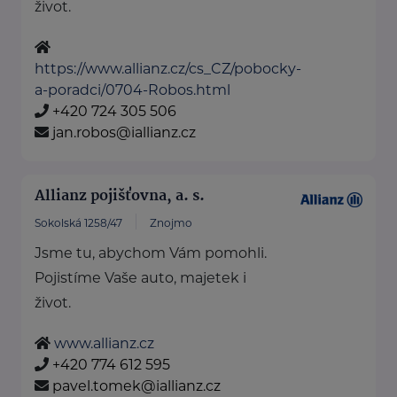
život.
https://www.allianz.cz/cs_CZ/pobocky-
a-poradci/0704-Robos.html
+420 724 305 506
jan.robos@iallianz.cz
Allianz pojišťovna, a. s.
Sokolská 1258/47
Znojmo
Jsme tu, abychom Vám pomohli.
Pojistíme Vaše auto, majetek i
život.
www.allianz.cz
+420 774 612 595
pavel.tomek@iallianz.cz