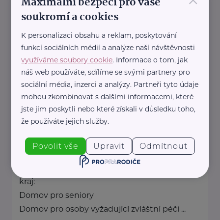
×
Maximální bezpečí pro vaše
soukromí a cookies
poskytujeme
psychosociální pomoc
K personalizaci obsahu a reklam, poskytování
onkologicky nemocným a jejich ...
funkcí sociálních médií a analýze naší návštěvnosti
využíváme soubory cookie
. Informace o tom, jak
https://www.amelie-zs.cz/
náš web používáte, sdílíme se svými partnery pro
+420 739 001 123
sociální média, inzerci a analýzy. Partneři tyto údaje
praha@amelie-zs.cz
mohou zkombinovat s dalšími informacemi, které
jste jim poskytli nebo které získali v důsledku toho,
Amfion sanatorium, s.r.o.
že používáte jejich služby.
Českolipská 3444
Mělník
Povolit vše
Upravit
Odmítnout
Akreditace MPSV,
Registrované služby Krajský úřad Středočeský
kraj:
Domov pro seniory
Domov pro osoby vyžadující zvláštní péči ...