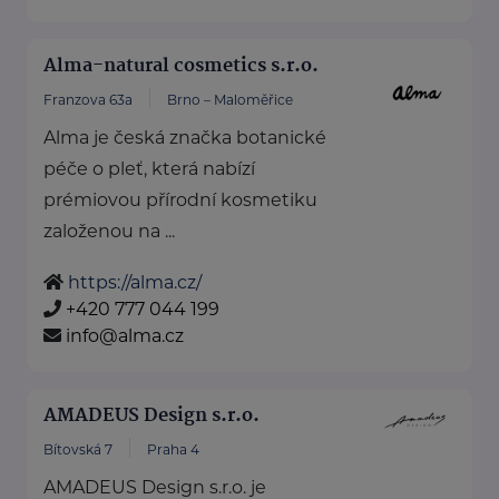
Alma-natural cosmetics s.r.o.
Franzova 63a
Brno – Maloměřice
Alma je česká značka botanické
péče o pleť, která nabízí
prémiovou přírodní kosmetiku
založenou na ...
https://alma.cz/
+420 777 044 199
info@alma.cz
AMADEUS Design s.r.o.
Bítovská 7
Praha 4
AMADEUS Design s.r.o. je