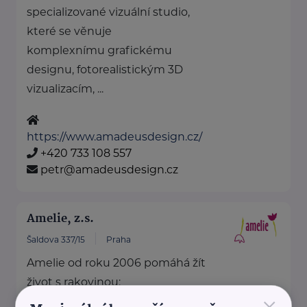
specializované vizuální studio,
které se věnuje
komplexnímu grafickému
designu, fotorealistickým 3D
vizualizacím, ...
https://www.amadeusdesign.cz/
+420 733 108 557
petr@amadeusdesign.cz
Amelie, z.s.
Šaldova 337/15
Praha
Amelie od roku 2006 pomáhá žít
život s rakovinou: