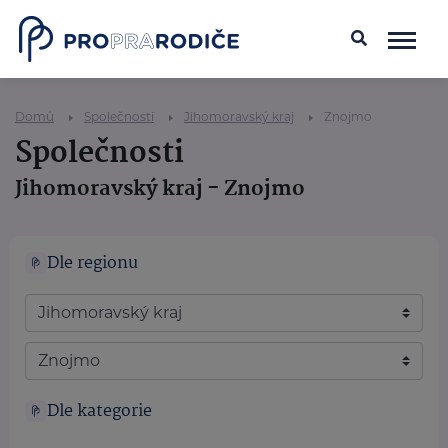
Domů
Společnosti
Jihomoravský kraj
Znojmo
Společnosti
Jihomoravský kraj - Znojmo
Dle regionu
Dle kategorie