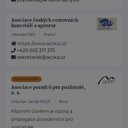
Asociace českých cestovních
kanceláří a agentur
Letenská 119/3
Praha 1
https://www.accka.cz/
+420 602 217 375
sekretariat@accka.cz
Bronzový partner
Asociace poradců pro pozůstalé,
z. s.
třída Kpt. Jaroše 1922/3
Brno
Hlavním účelem je rozvoj a
propagace poradenství pro
pozůstalé.