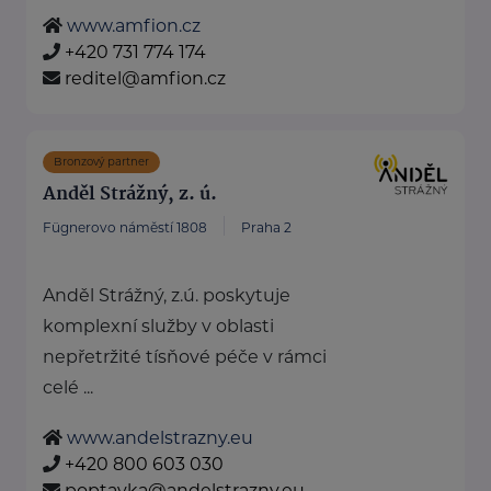
www.amfion.cz
+420 731 774 174
reditel@amfion.cz
Bronzový partner
Anděl Strážný, z. ú.
Fügnerovo náměstí 1808
Praha 2
Anděl Strážný, z.ú. poskytuje
komplexní služby v oblasti
nepřetržité tísňové péče v rámci
celé ...
www.andelstrazny.eu
+420 800 603 030
poptavka@andelstrazny.eu