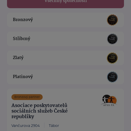
Všechny společnosti
Bronzový
Stříbrný
Zlatý
Platinový
Bronzový partner
Asociace poskytovatelů
sociálních služeb České
republiky
Vančurova 2904
Tábor