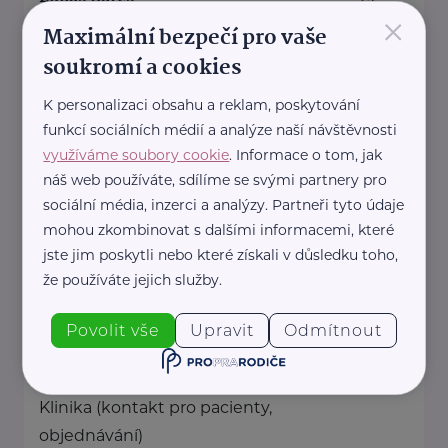
×
Jiřice 298
Jiřice
Maximální bezpečí pro vaše
soukromí a cookies
Jsem záchranář a lektor první
pomoci s více než 14 letou praxí. S
K personalizaci obsahu a reklam, poskytování
touhou posunout ...
funkcí sociálních médií a analýze naší návštěvnosti
využíváme soubory cookie
. Informace o tom, jak
náš web používáte, sdílíme se svými partnery pro
https://prvnipomoczachranare.webnode.cz/
sociální média, inzerci a analýzy. Partneři tyto údaje
+420 775 167 640
mohou zkombinovat s dalšími informacemi, které
prvnipomoczachranare@gmail.com
jste jim poskytli nebo které získali v důsledku toho,
že používáte jejich služby.
Národní ústav duševního zdraví
Povolit vše
Upravit
Odmítnout
Topolová 748
Klecany
Důležité kontakty
Klinika (kontakt pro pacienty,
objednávání)