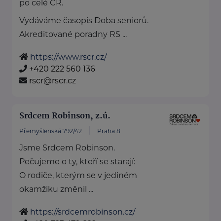
po celé ČR.
Vydáváme časopis Doba seniorů.
Akreditované poradny RS ...
https://www.rscr.cz/
+420 222 560 136
rscr@rscr.cz
Srdcem Robinson, z.ú.
Přemyšlenská 792/42
Praha 8
Jsme Srdcem Robinson.
Pečujeme o ty, kteří se starají:
O rodiče, kterým se v jediném
okamžiku změnil ...
https://srdcemrobinson.cz/