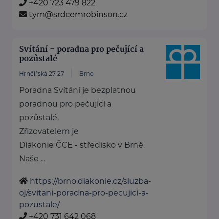
+420 723 479 822
tym@srdcemrobinson.cz
Svítání - poradna pro pečující a
pozůstalé
Hrnčířská 27 27
Brno
Poradna Svítání je bezplatnou
poradnou pro pečující a
pozůstalé.
Zřizovatelem je
Diakonie ČCE - středisko v Brně.
Naše ...
https://brno.diakonie.cz/sluzba-
oj/svitani-poradna-pro-pecujici-a-
pozustale/
+420 731 642 068