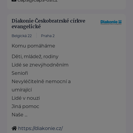
Diakonie Českobratrské církve
evangelické
Belgická 22
Praha 2
Komu pomáháme
Děti, mládež, rodiny
Lidé se znevýhodněním
Senioři
Nevyléčitelně nemocní a
umírající
Lidé v nouzi
Jiná pomoc
Naše ...
https://diakonie.cz/