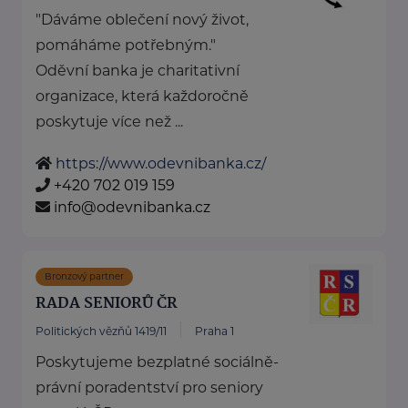
"Dáváme oblečení nový život,
pomáháme potřebným."
Oděvní banka je charitativní
organizace, která každoročně
poskytuje více než ...
https://www.odevnibanka.cz/
+420 702 019 159
info@odevnibanka.cz
Bronzový partner
RADA SENIORŮ ČR
Politických vězňů 1419/11
Praha 1
Poskytujeme bezplatné sociálně-
právní poradentství pro seniory