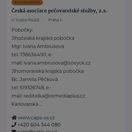
Bronzový partner
Česká asociace pečovatelské služby, z.s.
U Trojice 1042/2
Praha 5
Pobočky:
Jihočeská krajská pobočka
Mgr. Ivana Ambrusová
tel: 736634490, e-
mail: ivana.ambrusova@sovyck.cz
Jihomoravská krajská pobočka
Bc. Jarmila Pěčková
tel: 519326748, e-
mail: reditelka@remediaplus.cz
Karlovarská ...
www.caps-os.cz
+420 604 344 080
caps@caps-os.cz