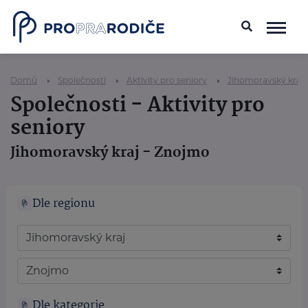
Domů
Společnosti
Aktivity pro seniory
Jihomoravský kraj
Společnosti - Aktivity pro
seniory
Jihomoravský kraj - Znojmo
Dle regionu
Dle kategorie