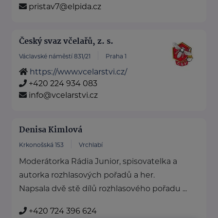
pristav7@elpida.cz
Český svaz včelařů, z. s.
Václavské náměstí 831/21
Praha 1
https://www.vcelarstvi.cz/
+420 224 934 083
info@vcelarstvi.cz
Denisa Kimlová
Krkonošská 153
Vrchlabí
Moderátorka Rádia Junior, spisovatelka a
autorka rozhlasových pořadů a her.
Napsala dvě stě dílů rozhlasového pořadu ...
+420 724 396 624