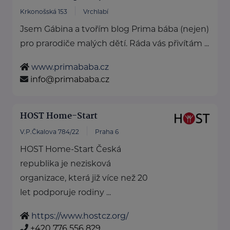
Krkonošská 153
Vrchlabí
Jsem Gábina a tvořím blog Prima bába (nejen)
pro prarodiče malých dětí. Ráda vás přivítám ...
www.primababa.cz
info@primababa.cz
HOST Home-Start
V.P.Čkalova 784/22
Praha 6
HOST Home-Start Česká
republika je nezisková
organizace, která již více než 20
let podporuje rodiny ...
https://www.hostcz.org/
+420 776 556 829