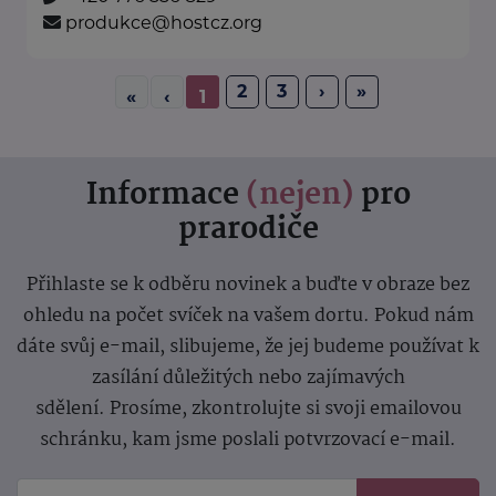
produkce@hostcz.org
2
3
›
»
«
‹
1
Informace
(nejen)
pro
prarodiče
Přihlaste se k odběru novinek a buďte v obraze bez
ohledu na počet svíček na vašem dortu. Pokud nám
dáte svůj e-mail, slibujeme, že jej budeme používat k
zasílání důležitých nebo zajímavých
sdělení.
Prosíme, zkontrolujte si svoji emailovou
schránku, kam jsme poslali potvrzovací e-mail.