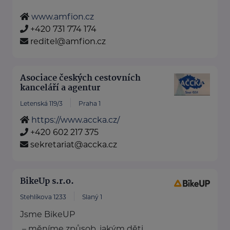
www.amfion.cz
+420 731 774 174
reditel@amfion.cz
Asociace českých cestovních
kanceláří a agentur
Letenská 119/3
Praha 1
https://www.accka.cz/
+420 602 217 375
sekretariat@accka.cz
BikeUp s.r.o.
Stehlíkova 1233
Slaný 1
Jsme BikeUP
– měníme způsob, jakým děti