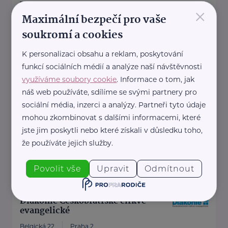
denisa.kimlova@rozhlas.cz
×
Maximální bezpečí pro vaše
soukromí a cookies
Diakonie ČCE - středisko BETLÉM
K personalizaci obsahu a reklam, poskytování
Císařova 394/27
Klobouky u Brna
funkcí sociálních médií a analýze naší návštěvnosti
využíváme soubory cookie
. Informace o tom, jak
Diakonie ČCE – středisko BETLÉM je nestátní
náš web používáte, sdílíme se svými partnery pro
neziskovou organizací poskytující sociální
sociální média, inzerci a analýzy. Partneři tyto údaje
služby lidem s těžkým ...
mohou zkombinovat s dalšími informacemi, které
jste jim poskytli nebo které získali v důsledku toho,
http://www.betlem.org
že používáte jejich služby.
+420 605 959 236
komunikace@betlem.org
Povolit vše
Upravit
Odmítnout
Diakonie Českobratrské církve
evangelické
Belgická 22
Praha 2