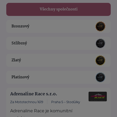
Všechny společnosti
Bronzový
Stříbrný
Zlatý
Platinový
Adrenaline Race s.r.o.
Za Mototechnou 1619
Praha 5 – Stodůlky
Adrenaline Race je komunitní