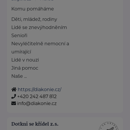
Komu pomáháme
Děti, mládež, rodiny
Lidé se znevýhodněním
Senioři
Nevyléčitelně nemocní a
umírající
Lidé v nouzi
Jiná pomoc
Naše ...
https://diakonie.cz/
+420 242 487 812
info@diakonie.cz
Dotkni se křídel z.s.