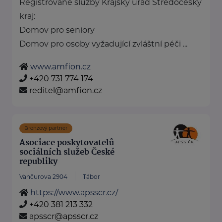
Registrované služby Krajský úřad Středočeský
kraj:
Domov pro seniory
Domov pro osoby vyžadující zvláštní péči ...
www.amfion.cz
+420 731 774 174
reditel@amfion.cz
Bronzový partner
Asociace poskytovatelů
sociálních služeb České
republiky
Vančurova 2904
Tábor
https://www.apsscr.cz/
+420 381 213 332
apsscr@apsscr.cz