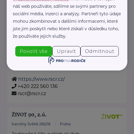
Bronzový partner
náš web používáte, sdílíme se svými partnery pro
RADA SENIORŮ ČR
sociální média, inzerci a analýzy. Partneři tyto údaje
Politických vězňů 1419/11
Praha 1
mohou zkombinovat s dalšími informacemi, které
jste jim poskytli nebo které získali v důsledku toho,
Poskytujeme bezplatné sociálně-
že používáte jejich služby.
právní poradentství pro seniory
po celé ČR.
Povolit vše
Upravit
Odmítnout
Vydáváme časopis Doba seniorů.
Akreditované poradny RS ...
https://www.rscr.cz/
+420 222 560 136
rscr@rscr.cz
ŽIVOT 90, z.ú.
Karoliny Světlé 286/18
Praha