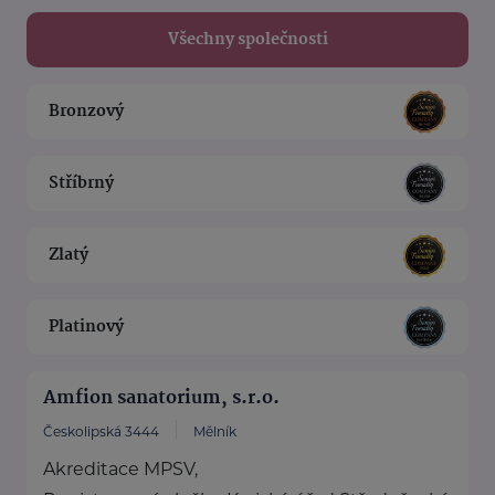
Všechny společnosti
Bronzový
Stříbrný
Zlatý
Platinový
Amfion sanatorium, s.r.o.
Českolipská 3444
Mělník
Akreditace MPSV,