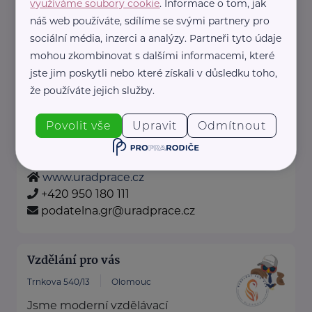
využíváme soubory cookie
. Informace o tom, jak
+420 222 560 136
náš web používáte, sdílíme se svými partnery pro
rscr@rscr.cz
sociální média, inzerci a analýzy. Partneři tyto údaje
mohou zkombinovat s dalšími informacemi, které
jste jim poskytli nebo které získali v důsledku toho,
Úřad práce České republiky
že používáte jejich služby.
Dobrovského 1278/25
Praha 7 - Holešovice
Povolit vše
Upravit
Odmítnout
Pro výběr konkrétní pobočky klikněte zde
.
www.uradprace.cz
+420 950 180 111
podatelna.gr@uradprace.cz
Vzdělání pro vás
Trnkova 540/13
Olomouc
Jsme moderní vzdělávací