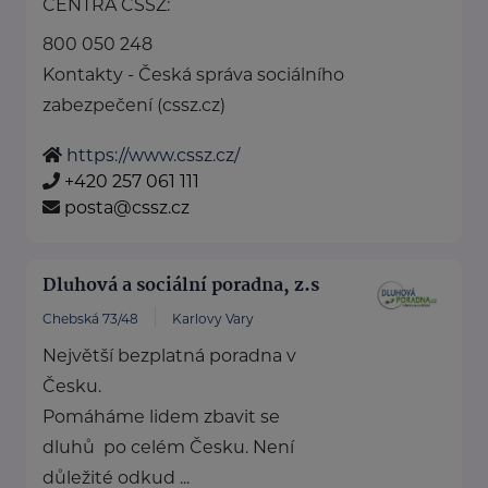
CENTRA ČSSZ:
800 050 248
Kontakty - Česká správa sociálního
zabezpečení (cssz.cz)
https://www.cssz.cz/
+420 257 061 111
posta@cssz.cz
Dluhová a sociální poradna, z.s
Chebská 73/48
Karlovy Vary
Největší bezplatná poradna v
Česku.
Pomáháme lidem zbavit se
dluhů po celém Česku. Není
důležité odkud ...