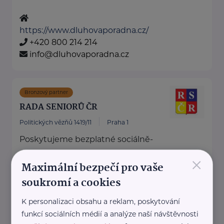
https://www.dluhovaporadna.cz/
+420 800 214 214
info@dluhovaporadna.cz
Bronzový partner
RADA SENIORŮ ČR
Politických vězňů 1419/11
Praha 1
Poskytujeme bezplatné sociálně-
právní poradentství pro seniory
×
Maximální bezpečí pro vaše
po celé ČR.
soukromí a cookies
Vydáváme časopis Doba seniorů.
Akreditované poradny RS ...
K personalizaci obsahu a reklam, poskytování
funkcí sociálních médií a analýze naší návštěvnosti
https://www.rscr.cz/