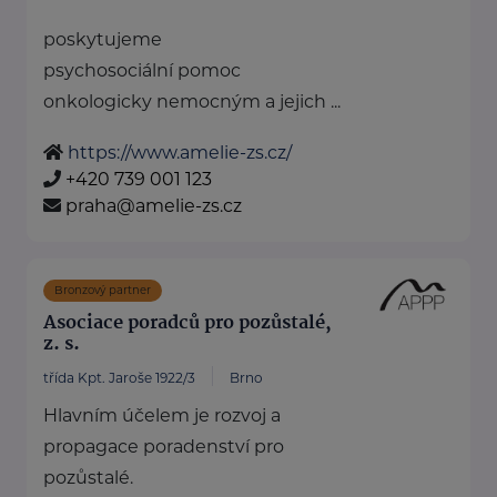
poskytujeme
psychosociální pomoc
onkologicky nemocným a jejich ...
https://www.amelie-zs.cz/
+420 739 001 123
praha@amelie-zs.cz
Bronzový partner
Asociace poradců pro pozůstalé,
z. s.
třída Kpt. Jaroše 1922/3
Brno
Hlavním účelem je rozvoj a
propagace poradenství pro
pozůstalé.