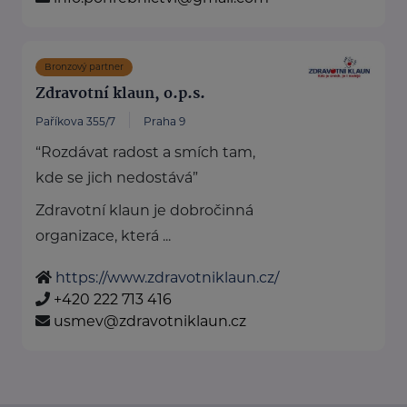
Bronzový partner
Zdravotní klaun, o.p.s.
Paříkova 355/7
Praha 9
“Rozdávat radost a smích tam,
kde se jich nedostává”
Zdravotní klaun je dobročinná
organizace, která ...
https://www.zdravotniklaun.cz/
+420 222 713 416
usmev@zdravotniklaun.cz