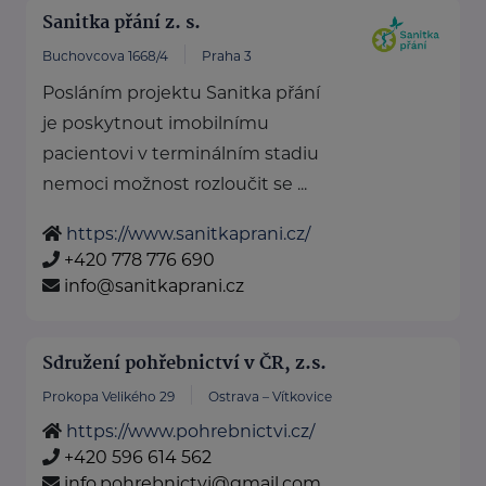
Sanitka přání z. s.
Buchovcova 1668/4
Praha 3
Posláním projektu Sanitka přání
je poskytnout imobilnímu
pacientovi v terminálním stadiu
nemoci možnost rozloučit se ...
https://www.sanitkaprani.cz/
+420 778 776 690
info@sanitkaprani.cz
Sdružení pohřebnictví v ČR, z.s.
Prokopa Velikého 29
Ostrava – Vítkovice
https://www.pohrebnictvi.cz/
+420 596 614 562
info.pohrebnictvi@gmail.com