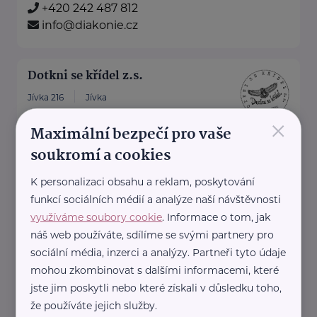
+420 242 487 812
info@diakonie.cz
Dotkni se křídel z.s.
Jívka 216
Jívka
×
Dotkni se křídel z.
Maximální bezpečí pro vaše
soukromí a cookies
s.
je nezisková organizace
K personalizaci obsahu a reklam, poskytování
funkcí sociálních médií a analýze naší návštěvnosti
zaměřená na falcony terapii,
využíváme soubory cookie
. Informace o tom, jak
environmentální vzdělávání a
náš web používáte, sdílíme se svými partnery pro
osvětu.
sociální média, inzerci a analýzy. Partneři tyto údaje
Prostřednictvím ...
mohou zkombinovat s dalšími informacemi, které
jste jim poskytli nebo které získali v důsledku toho,
http://dotknisekridel.cz/
že používáte jejich služby.
+420 792 262 128