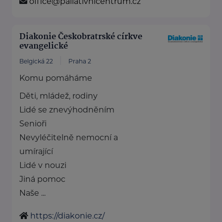
office@paliativnicentrum.cz
Diakonie Českobratrské církve
evangelické
Belgická 22
Praha 2
Komu pomáháme
Děti, mládež, rodiny
Lidé se znevýhodněním
Senioři
Nevyléčitelně nemocní a
umírající
Lidé v nouzi
Jiná pomoc
Naše ...
https://diakonie.cz/