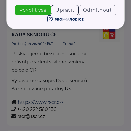
dotknisekridel@seznam.cz
Povolit vše
Upravit
Odmítnout
Bronzový partner
RADA SENIORŮ ČR
Politických vězňů 1419/11
Praha 1
Poskytujeme bezplatné sociálně-
právní poradentství pro seniory
po celé ČR.
Vydáváme časopis Doba seniorů.
Akreditované poradny RS ...
https://www.rscr.cz/
+420 222 560 136
rscr@rscr.cz