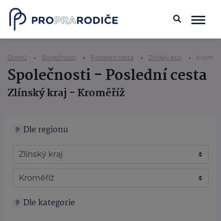
Domů
Společnosti
Poslední cesta
Zlínský kraj
Kroměří
Společnosti - Poslední cesta
Zlínský kraj - Kroměříž
Dle regionu
Dle kategorie