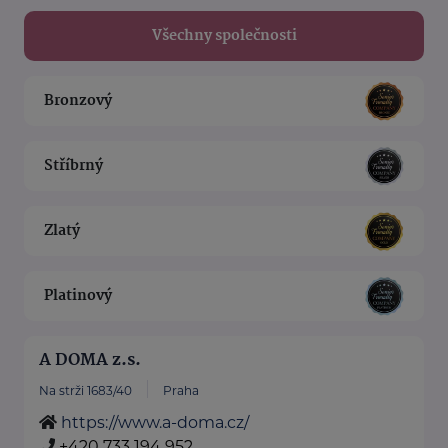
Všechny společnosti
Bronzový
Stříbrný
Zlatý
Platinový
A DOMA z.s.
Na strži 1683/40
Praha
https://www.a-doma.cz/
+420 733 194 952