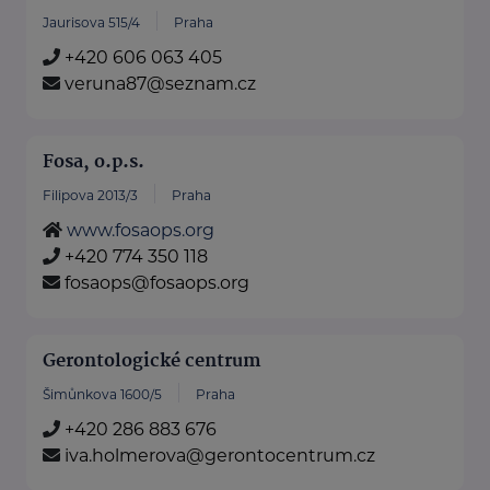
Jaurisova 515/4
Praha
+420 606 063 405
veruna87@seznam.cz
Fosa, o.p.s.
Filipova 2013/3
Praha
www.fosaops.org
+420 774 350 118
fosaops@fosaops.org
Gerontologické centrum
Šimůnkova 1600/5
Praha
+420 286 883 676
iva.holmerova@gerontocentrum.cz