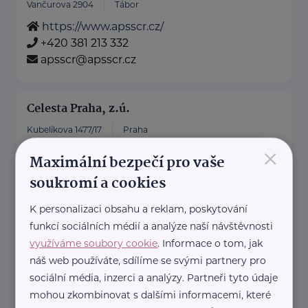
Vančurova 2904
Tábor
https://www.apsscr.cz/
+420 381 213 332
apsscr@apsscr.cz
Celesta Praha, z.ú.
Kubelíkova 1477/17
Praha
×
www.celestapraha.cz
Maximální bezpečí pro vaše
+420 775 976 383
soukromí a cookies
celesta@celestapraha.cz
K personalizaci obsahu a reklam, poskytování
funkcí sociálních médií a analýze naší návštěvnosti
Diakonie Církve bratrské
využíváme soubory cookie
. Informace o tom, jak
Koněvova 151/24
Praha
náš web používáte, sdílíme se svými partnery pro
http://cb.cz/diakonie
sociální média, inzerci a analýzy. Partneři tyto údaje
+420 222 580 138
mohou zkombinovat s dalšími informacemi, které