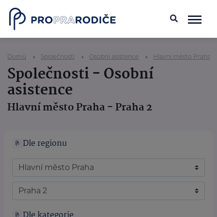
Domů
Společnosti
Osobní asistence
Hlavní město Praha
Společnosti - Osobní
asistence
Hlavní město Praha - Praha 2
Dle regionu
Dle kategorie