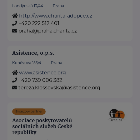
Londýnská 13/44
Praha
http://www.charita-adopce.cz
+420 222 512 401
praha@praha.charita.cz
Asistence, o.p.s.
Koněvova 155/4
Praha
www.asistence.org
+420 739 006 382
tereza.klossovska@asistence.org
Bronzový partner
Asociace poskytovatelů
sociálních služeb České
republiky