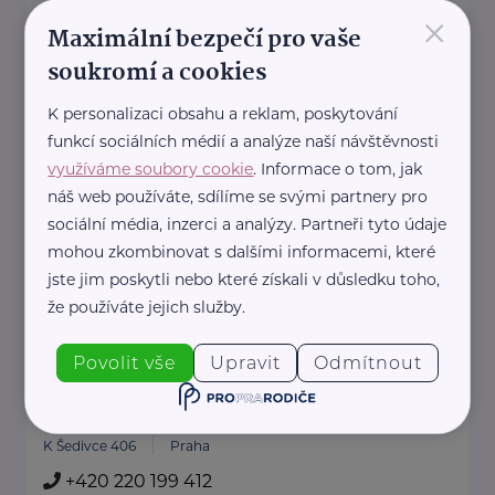
×
Centrum sociální a ošetřovatelské pomoci
Maximální bezpečí pro vaše
Praha 5
soukromí a cookies
náměstí 14. října 802/11
Praha
+420 257 318 995
K personalizaci obsahu a reklam, poskytování
csop5@volny.cz
funkcí sociálních médií a analýze naší návštěvnosti
využíváme soubory cookie
. Informace o tom, jak
náš web používáte, sdílíme se svými partnery pro
Centrum sociální a ošetřovatelské pomoci v
sociální média, inzerci a analýzy. Partneři tyto údaje
Praze 10, příspěvková organizace
mohou zkombinovat s dalšími informacemi, které
Sámova 29.VII
Praha
jste jim poskytli nebo které získali v důsledku toho,
+420 271 747 149
že používáte jejich služby.
vedoucips@csop10.cz
Povolit vše
Upravit
Odmítnout
Centrum sociálních služeb Nebušice
K Šedivce 406
Praha
+420 220 199 412