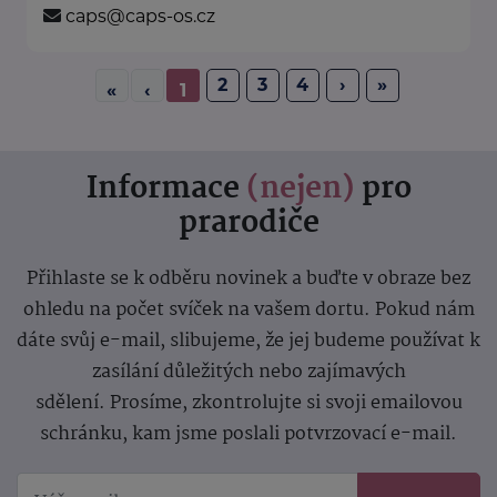
caps@caps-os.cz
2
3
4
›
»
«
‹
1
Informace
(nejen)
pro
prarodiče
Přihlaste se k odběru novinek a buďte v obraze bez
ohledu na počet svíček na vašem dortu. Pokud nám
dáte svůj e-mail, slibujeme, že jej budeme používat k
zasílání důležitých nebo zajímavých
sdělení.
Prosíme, zkontrolujte si svoji emailovou
schránku, kam jsme poslali potvrzovací e-mail.