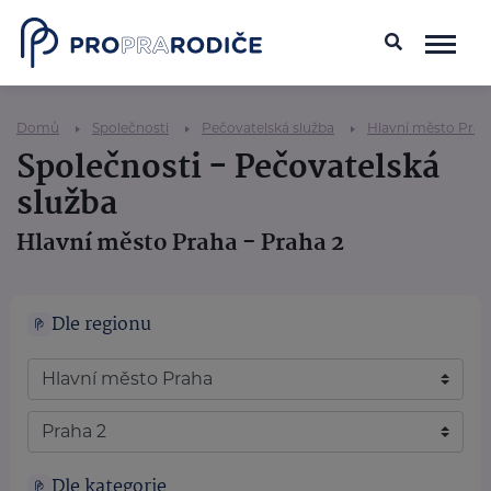
Domů
Společnosti
Pečovatelská služba
Hlavní město Prah
Společnosti - Pečovatelská
služba
Hlavní město Praha - Praha 2
Dle regionu
Dle kategorie