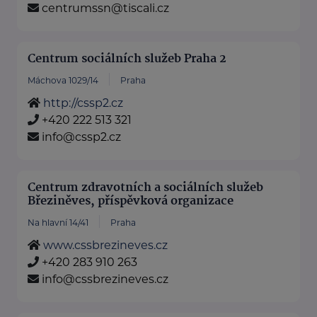
centrumssn@tiscali.cz
Centrum sociálních služeb Praha 2
Máchova 1029/14
Praha
http://cssp2.cz
+420 222 513 321
info@cssp2.cz
Centrum zdravotních a sociálních služeb
Březiněves, příspěvková organizace
Na hlavní 14/41
Praha
www.cssbrezineves.cz
+420 283 910 263
info@cssbrezineves.cz