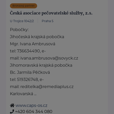
Bronzový partner
Česká asociace pečovatelské služby, z.s.
U Trojice 1042/2
Praha 5
Pobočky:
Jihočeská krajská pobočka
Mgr. Ivana Ambrusová
tel: 736634490, e-
mail: ivana.ambrusova@sovyck.cz
Jihomoravská krajská pobočka
Bc. Jarmila Pěčková
tel: 519326748, e-
mail: reditelka@remediaplus.cz
Karlovarská ...
www.caps-os.cz
+420 604 344 080