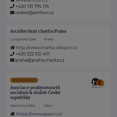
www.amfion.cz
+420 731 774 174
reditel@amfion.cz
Arcidiecézní charita Praha
Londýnská 13/44
Praha
http://www.charita-adopce.cz
+420 222 512 401
praha@praha.charita.cz
Bronzový partner
Asociace poskytovatelů
sociálních služeb České
republiky
Vančurova 2904
Tábor
https://www.apsscr.cz/