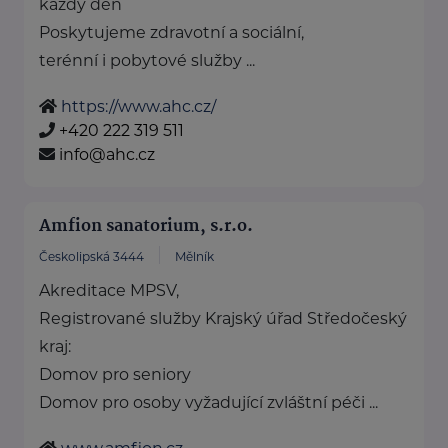
každý den
Poskytujeme zdravotní a sociální,
terénní i pobytové služby ...
https://www.ahc.cz/
+420 222 319 511
info@ahc.cz
Amfion sanatorium, s.r.o.
Českolipská 3444
Mělník
Akreditace MPSV,
Registrované služby Krajský úřad Středočeský
kraj:
Domov pro seniory
Domov pro osoby vyžadující zvláštní péči ...