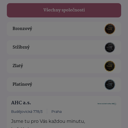
Všechny společnosti
Bronzový
Stříbrný
Zlatý
Platinový
AHC a.s.
Budějovická 778/3
Praha
Jsme tu pro Vás každou minutu,