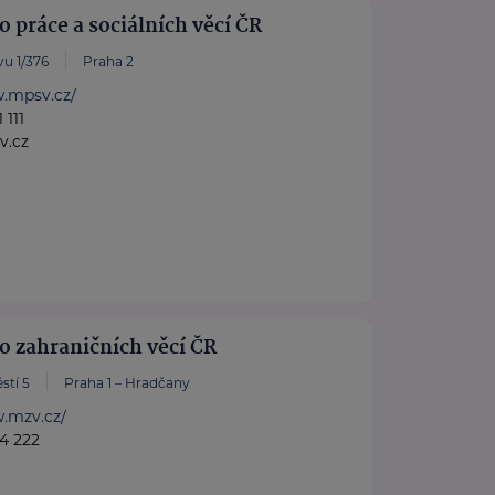
o práce a sociálních věcí ČR
u 1/376
Praha 2
w.mpsv.cz/
 111
v.cz
o zahraničních věcí ČR
stí 5
Praha 1 – Hradčany
w.mzv.cz/
4 222