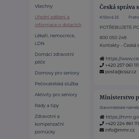
Česká správa 
Všechny
Úřední sdělení a
Křížová 25
Praha
informace o dotacích
POTŘEBUJETE PO
Lékaři, nemocnice,
800 050 248
LDN
Kontakty - Česká s
Domácí zdravotní
https://www.css
péče
+420 257 061 111
posta@cssz.cz
Domovy pro seniory
Pečovatelská služba
Aktivity pro seniory
Ministerstvo p
Rady a tipy
Staroměstské náměst
Zdravotní a
https://mmr.go
+420 224 861 111
kompenzační
info@mmr.cz
pomůcky