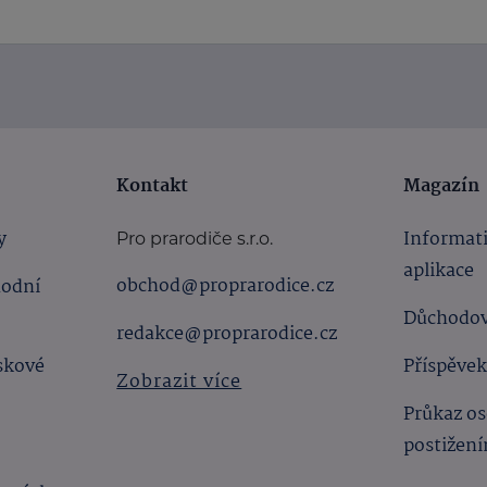
Kontakt
Magazín
y
Informat
Pro prarodiče s.r.o.
aplikace
obchod@proprarodice.cz
hodní
Důchodov
redakce@proprarodice.cz
skové
Příspěvek
Zobrazit více
Průkaz os
postižen