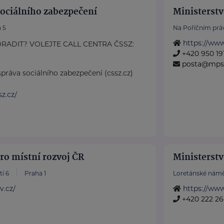
sociálního zabezpečení
Ministerstv
 5
Na Poříčním práv
https://ww
RADIT? VOLEJTE CALL CENTRA ČSSZ:
+420 950 191
posta@mps
práva sociálního zabezpečení (cssz.cz)
z.cz/
ro místní rozvoj ČR
Ministerstv
í 6
Praha 1
Loretánské námě
v.cz/
https://ww
+420 222 26