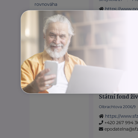
rovnováha
https://www.pol
Odlehčovací služba
+420 974 811 111
pp.tisk@pcr.cz
Státní fond ži
Olbrachtova 2006/9
https://www.sfz
+420 267 994 3
epodatelna@sfz