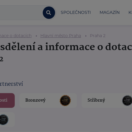
SPOLEČNOSTI
MAGAZÍN
K
mace o dotacích
Hlavní město Praha
Praha 2
 sdělení a informace o dota
2
rtnerství
osti
Bronzový
Stříbrný