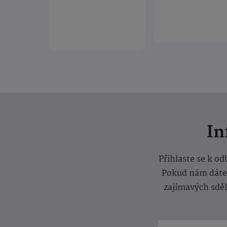
I
Přihlaste se k o
Pokud nám dáte s
zajímavých sdě