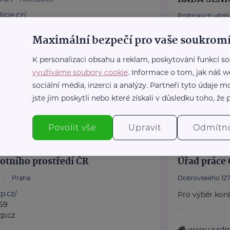
icie.cz/
Politických vězňů
Poskytujeme b
Maximální bezpečí pro vaše soukromí
poradentství p
K personalizaci obsahu a reklam, poskytování funkcí so
Vydáváme časo
využíváme soubory cookie
. Informace o tom, jak náš w
Akreditované p
sociální média, inzerci a analýzy. Partneři tyto údaje
https://www
jste jim poskytli nebo které získali v důsledku toho, že p
+420 222 56
rscr@rscr.c
Povolit vše
Upravit
Odmítn
votního prostředí ČR
Úřad práce 
Praha
Dobrovského 127
p.cz/
Pro výběr konk
69
.
p.cz
www.uradpr