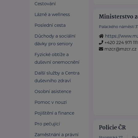
Cestování
Lázně a wellness
Ministerstvo z
Poslední cesta
Palackého náměstí 3
Důchody a sociální
https://www.mz
+420 224 971 111
dávky pro seniory
mzcr@mzcr.cz
Fyzické obtíže a
duševní onemocnění
Další služby a Centra
duševního zdraví
Osobní asistence
Pomoc v nouzi
Pojištění a finance
Pro pečující
Policie ČR
Zaměstnání a právní
Strojnická 27
Pra