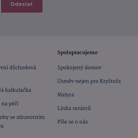
Odeslat
Spolupracujeme
ivní důchodová
Spokojený domov
Úsměv nejen pro Kryštofa
á kalkulačka
Malyra
 na péči
Linka seniorů
oby se zdravotním
Píše se o nás
ím