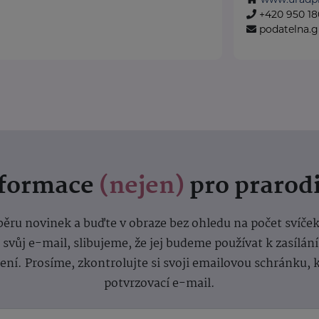
+420 950 180
podatelna.
nformace
(nejen)
pro prarod
dběru novinek a buďte v obraze bez ohledu na počet svíče
vůj e-mail, slibujeme, že jej budeme používat k zasílán
lení.
Prosíme, zkontrolujte si svoji emailovou schránku, 
potvrzovací e-mail.