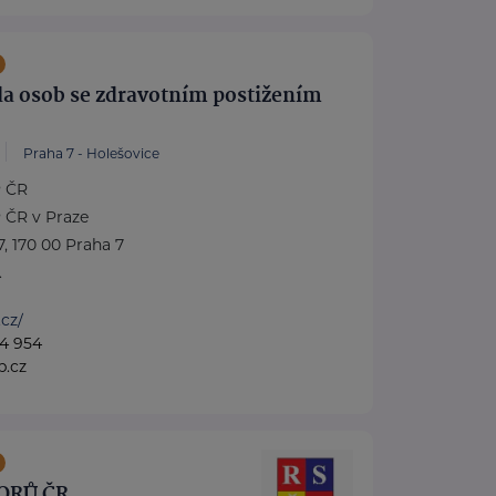
da osob se zdravotním postižením
Praha 7 - Holešovice
 ČR
 ČR v Praze
7, 170 00 Praha 7
.
.cz/
4 954
p.cz
ORŮ ČR