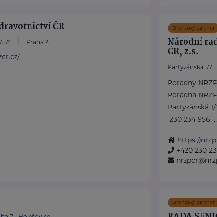
dravotnictví ČR
Bronzový partner
Národní ra
75/4
Praha 2
ČR, z.s.
cr.cz/
Partyzánská 1/7
Poradny NRZP
Poradna NRZP
Partyzánská 1/
230 234 956, ..
https://nrzp
+420 230 23
nrzpcr@nrz
Bronzový partner
RADA SENI
ha 7 - Holešovice