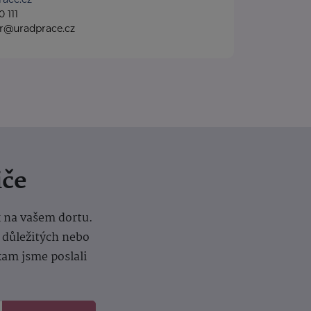
 111
gr@uradprace.cz
iče
k na vašem dortu.
í důležitých nebo
kam jsme poslali