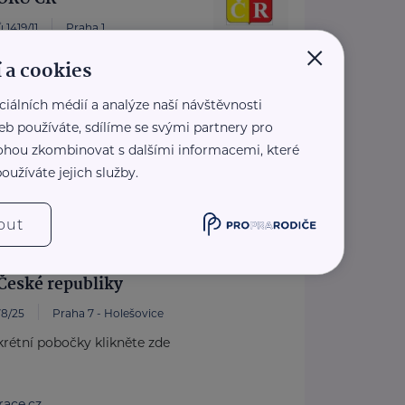
 1419/11
Praha 1
×
ezplatné sociálně-právní
 a cookies
ro seniory po celé ČR.
ciálních médií a analýze naší návštěvnosti
pis Doba seniorů.
eb používáte, sdílíme se svými partnery pro
oradny RS ...
 mohou zkombinovat s dalšími informacemi, které
.rscr.cz/
oužíváte jejich služby.
0 136
z
out
České republiky
8/25
Praha 7 - Holešovice
rétní pobočky klikněte zde
ace.cz