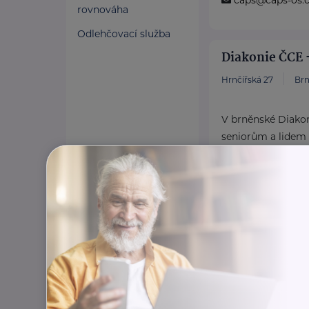
caps@caps-os.
rovnováha
Odlehčovací služba
Diakonie ČCE -
Hrnčířská 27
Br
V brněnské Diako
seniorům a lidem s
www.diakonieb
+420 549 242 2
pr@diakoniebrn
HARTMANN – R
Masarykovo nám. 77