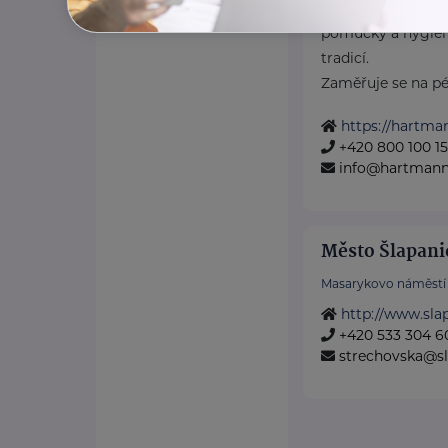
HARTMANN je odbo
pomůcky a hygieni
tradicí.
Zaměřuje se na péči
https://hartma
+420 800 100 1
info@hartmannd
Město Šlapani
Masarykovo náměstí 
http://www.sla
+420 533 304 6
strechovska@sl