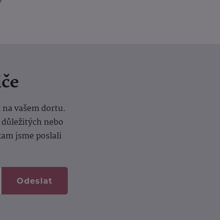
iče
k na vašem dortu.
í důležitých nebo
kam jsme poslali
Odeslat