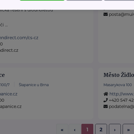
http://www.
rník na zdravotnické
+420 546 41
cká řešení s dlouholetou
posta@muiv
 ...
nndirect.com/cs-cz
50
irect.cz
ce
Město Židl
100/7
Šlapanice u Brna
Masarykova 100
panice.cz
http://www.
00
+420 547 42
apanice.cz
podatelna@z
«
‹
1
2
›
»