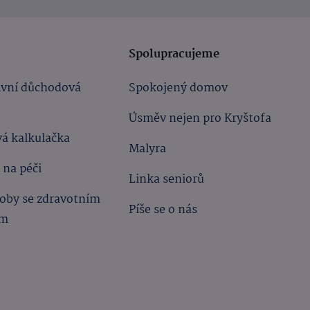
Spolupracujeme
ivní důchodová
Spokojený domov
Úsměv nejen pro Kryštofa
á kalkulačka
Malyra
 na péči
Linka seniorů
oby se zdravotním
Píše se o nás
ím