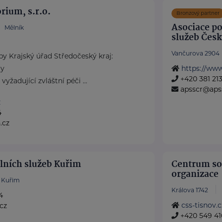
rium, s.r.o.
Bronzový partner
Asociace po
Mělník
služeb Česk
Vančurova 2904
by Krajský úřad Středočeský kraj:
ry
https://www
+420 381 21
žadující zvláštní péči ...
apsscr@apss
z
4
.cz
lních služeb Kuřim
Centrum soc
organizace
Kuřim
Králova 1742
4
css-tisnov.c
cz
+420 549 41