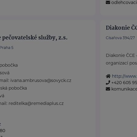
odlehcovaci
Diakonie Č
 pečovatelské služby, z.s.
Císařova 394/27
Praha 5
Diakonie ČCE 
organizací posk
 pobočka
sová
http://www
-mail: ivana.ambrusova@sovyck.cz
+420 605 9
jská pobočka
komunikac
vá
mail: reditelka@remediaplus.cz
z
080