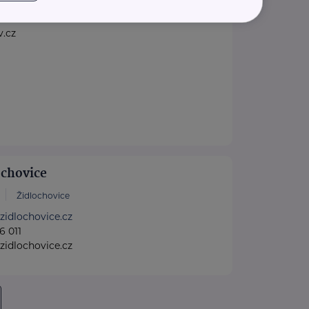
ivancice.cz
9 412
.cz
ochovice
Židlochovice
zidlochovice.cz
6 011
idlochovice.cz