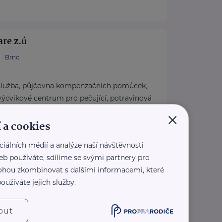
re z.ú
Brno
služba, půjčovna kompenzačních pomůcek,
ýcvikové centrum pro pečující, potravinová
×
 a cookies
cecare.cz
0 537
ciálních médií a analýze naší návštěvnosti
eracecare.cz
eb používáte, sdílíme se svými partnery pro
 mohou zkombinovat s dalšími informacemi, které
oužíváte jejich služby.
čice
tí 196/6
out
Ivančice