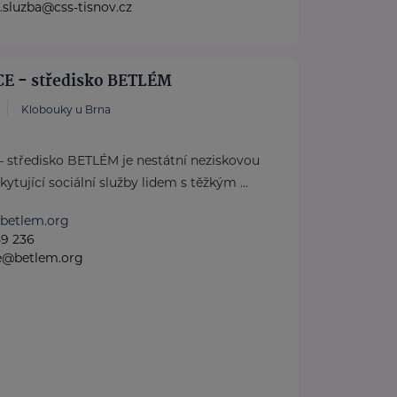
.sluzba@css-tisnov.cz
CE - středisko BETLÉM
Klobouky u Brna
– středisko BETLÉM je nestátní neziskovou
ytující sociální služby lidem s těžkým ...
.betlem.org
59 236
e@betlem.org