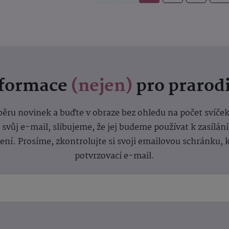
nformace
(nejen)
pro prarod
dběru novinek a buďte v obraze bez ohledu na počet svíče
vůj e-mail, slibujeme, že jej budeme používat k zasílán
lení.
Prosíme, zkontrolujte si svoji emailovou schránku, 
potvrzovací e-mail.