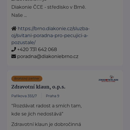
Diakonie ČCE - středisko v Brně.
Naše ...
https://brno.diakonie.cz/sluzba-
oj/svitani-poradna-pro-pecujici-a-
pozustale/
+420 731 642 068
poradna@diakoniebrno.cz
Bronzový partner
Zdravotní klaun, o.p.s.
Paříkova 355/7
Praha 9
“Rozdávat radost a smích tam,
kde se jich nedostává”
Zdravotní klaun je dobročinná