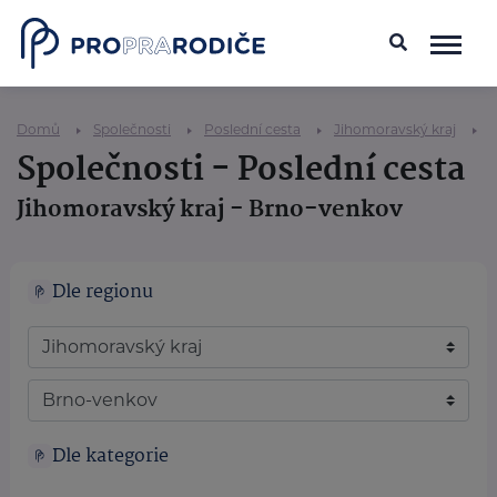
Domů
Společnosti
Poslední cesta
Jihomoravský kraj
Společnosti - Poslední cesta
Jihomoravský kraj - Brno-venkov
Dle regionu
Dle kategorie