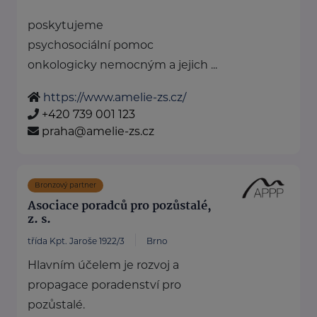
poskytujeme
psychosociální pomoc
onkologicky nemocným a jejich ...
https://www.amelie-zs.cz/
+420 739 001 123
praha@amelie-zs.cz
Bronzový partner
Asociace poradců pro pozůstalé,
z. s.
třída Kpt. Jaroše 1922/3
Brno
Hlavním účelem je rozvoj a
propagace poradenství pro
pozůstalé.