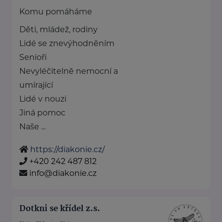
Komu pomáháme
Děti, mládež, rodiny
Lidé se znevýhodněním
Senioři
Nevyléčitelně nemocní a
umírající
Lidé v nouzi
Jiná pomoc
Naše ...
https://diakonie.cz/
+420 242 487 812
info@diakonie.cz
Dotkni se křídel z.s.