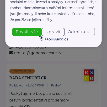
sociální média, inzerci a analýzy. Partneři tyto údaje
mohou zkombinovat s dalšími informacemi, které
Pečovatelská služba, půjčovna
jste jim poskytli nebo které získali v důsledku toho,
kompenzačních pomůcek, poradenské a
že používáte jejich služby.
výcvikové centrum pro pečující, potravinová
pomoc.
Povolit vše
Upravit
Odmítnout
www.generacecare.cz
+420 773 750 537
reditel@generacecare.cz
Bronzový partner
RADA SENIORŮ ČR
Politických vězňů 1419/11
Praha 1
Poskytujeme bezplatné sociálně-
právní poradentství pro seniory
po celé ČR.