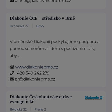
office@paliativnicentrum.cz
Diakonie ČCE - středisko v Brně
Hrnčířská 27
Brno
V brněnské Diakonii poskytujeme podporu a
pomoc seniorům a lidem s postižením tak,
aby ...
www.diakoniebrno.cz
+420 549 242 279
pr@diakoniebrno.cz
Diakonie Českobratrské církve
evangelické
Belgická 22
Praha 2