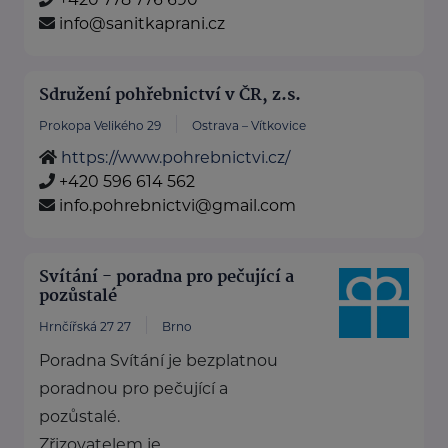
info@sanitkaprani.cz
Sdružení pohřebnictví v ČR, z.s.
Prokopa Velikého 29
Ostrava – Vítkovice
https://www.pohrebnictvi.cz/
+420 596 614 562
info.pohrebnictvi@gmail.com
Svítání - poradna pro pečující a
pozůstalé
Hrnčířská 27 27
Brno
Poradna Svítání je bezplatnou
poradnou pro pečující a
pozůstalé.
Zřizovatelem je