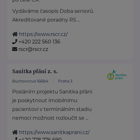
Vydáváme časopis Doba seniorů.
Akreditované poradny RS ...
https://www.rscr.cz/
+420 222 560 136
rscr@rscr.cz
Sanitka přání z. s.
Buchovcova 1668/4
Praha 3
Posláním projektu Sanitka přání
je poskytnout imobilnímu
pacientovi v terminálním stadiu
nemoci možnost rozloučit se ...
https://www.sanitkaprani.cz/
+420 778 776 690