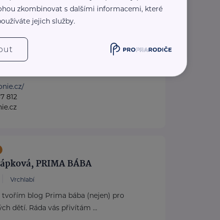
hodněním
 mohou zkombinovat s dalšími informacemi, které
oužíváte jejich služby.
nemocní a umírající
out
onie.cz/
7 812
ie.cz
nápková, PRIMA BÁBA
Vrchlabí
 tvořím blog Prima bába (nejen) pro
ch dětí. Ráda vás přivítám ...