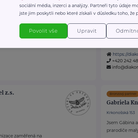
Lidé se znevý
sociální média, inzerci a analýzy. Partneři tyto údaje
rno.cz
Senioři
jste jim poskytli nebo které získali v důsledku toho, že p
79
Nevyléčitelně 
o.cz
Lidé v nouzi
Povolit vše
Upravit
Odmítn
Jiná pomoc
Naše ...
https://diak
+420 242 48
info@diakon
l z.s.
Bronzový partner
Gabriela K
Krkonošská 153
Jsem Gábina a
prarodiče malý
anizace zaměřená na