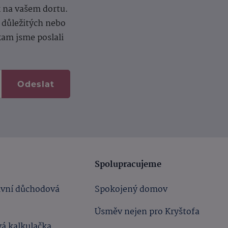
k na vašem dortu.
í důležitých nebo
kam jsme poslali
Odeslat
Spolupracujeme
ivní důchodová
Spokojený domov
Úsměv nejen pro Kryštofa
á kalkulačka