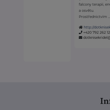
falcony terapii, e
a osvětu.
Prostřednictvím ..
http://dotknisek
+420 792 262 1
dotknisekridel
I