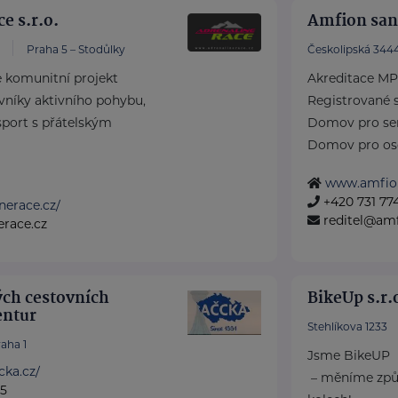
e s.r.o.
Amfion sana
Praha 5 – Stodůlky
Českolipská 344
e komunitní projekt
Akreditace MP
níky aktivního pohybu,
Registrované s
 sport s přátelským
Domov pro se
Domov pro osob
www.amfio
+420 731 774
inerace.cz/
reditel@amf
erace.cz
ých cestovních
BikeUp s.r.
entur
Stehlíkova 1233
aha 1
Jsme BikeUP
cka.cz/
– měníme způs
75