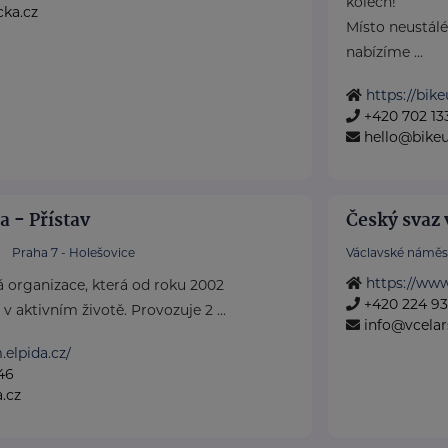
kolech!
cka.cz
Místo neustál
nabízíme ...
https://bike
+420 702 13
hello@bikeu
 - Přístav
Český svaz v
Praha 7 - Holešovice
Václavské náměst
https://www
á organizace, která od roku 2002
+420 224 9
v aktivním životě. Provozuje 2 ...
info@vcelars
.elpida.cz/
46
.cz