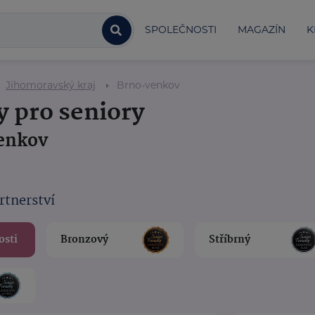
SPOLEČNOSTI
MAGAZÍN
K
Jihomoravský kraj
Brno-venkov
y pro seniory
venkov
rtnerství
osti
Bronzový
Stříbrný