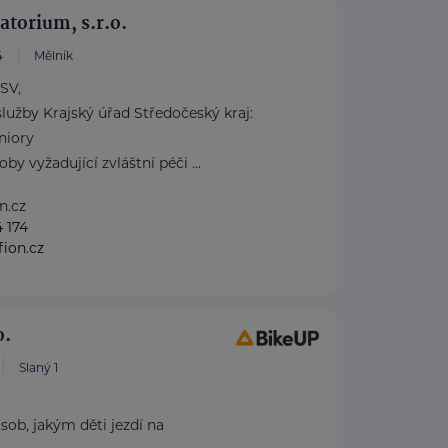
torium, s.r.o.
4
Mělník
SV,
lužby Krajský úřad Středočeský kraj:
niory
y vyžadující zvláštní péči ...
n.cz
 174
ion.cz
o.
Slaný 1
ob, jakým děti jezdí na