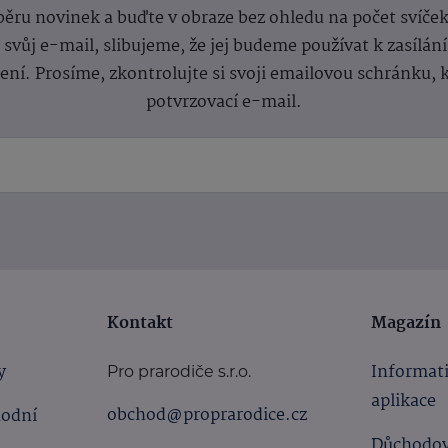
dběru novinek a buďte v obraze bez ohledu na počet svíče
vůj e-mail, slibujeme, že jej budeme používat k zasílán
lení.
Prosíme, zkontrolujte si svoji emailovou schránku, 
potvrzovací e-mail.
Kontakt
Magazín
y
Informat
Pro prarodiče s.r.o.
aplikace
obchod@proprarodice.cz
hodní
Důchodov