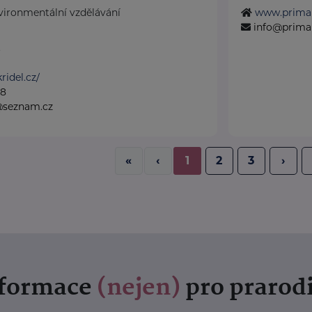
nvironmentální vzdělávání
www.prima
info@prima
.
ridel.cz/
28
@seznam.cz
«
‹
1
2
3
›
nformace
(nejen)
pro prarod