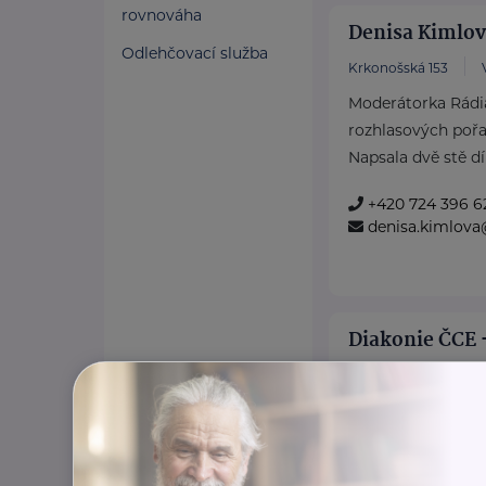
rovnováha
Denisa Kimlo
Odlehčovací služba
Krkonošská 153
Moderátorka Rádia
rozhlasových pořa
Napsala dvě stě dí
+420 724 396 6
denisa.kimlova
Diakonie ČCE -
Hrnčířská 27
Br
V brněnské Diako
seniorům a lidem s