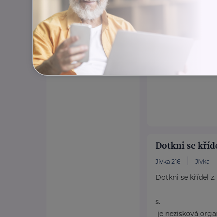
www.diakonieb
+420 549 242 2
pr@diakoniebrn
Dotkni se kříde
Jívka 216
Jívka
Dotkni se křídel z.
s.
je nezisková org