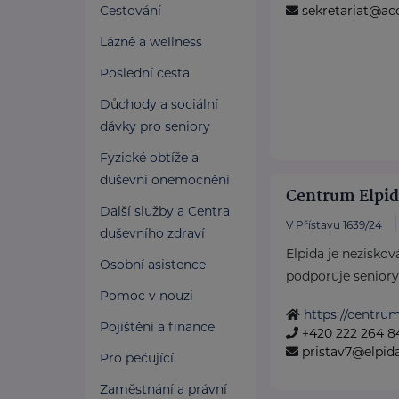
Cestování
sekretariat@ac
Lázně a wellness
Poslední cesta
Důchody a sociální
dávky pro seniory
Fyzické obtíže a
duševní onemocnění
Centrum Elpida
Další služby a Centra
V Přístavu 1639/24
duševního zdraví
Elpida je neziskov
Osobní asistence
podporuje seniory 
Pomoc v nouzi
https://centrum
Pojištění a finance
+420 222 264 8
pristav7@elpida
Pro pečující
Zaměstnání a právní