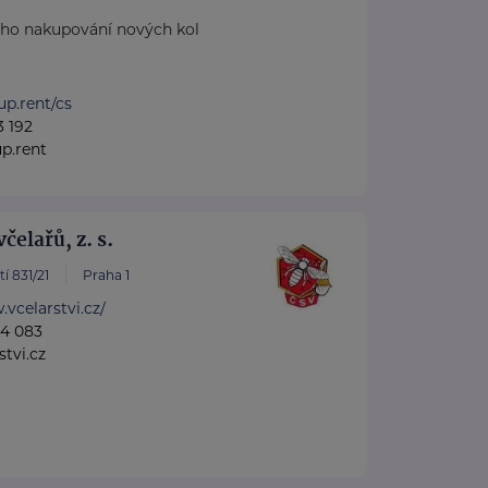
ého nakupování nových kol
up.rent/cs
3 192
p.rent
čelařů, z. s.
í 831/21
Praha 1
.vcelarstvi.cz/
34 083
tvi.cz