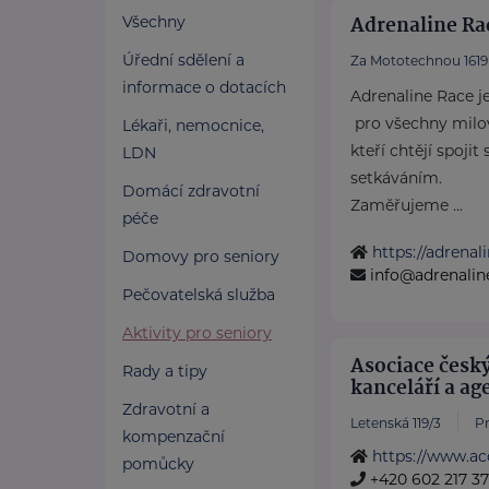
Adrenaline Rac
Všechny
Úřední sdělení a
Za Mototechnou 1619
informace o dotacích
Adrenaline Race j
pro všechny milov
Lékaři, nemocnice,
kteří chtějí spojit
LDN
setkáváním.
Domácí zdravotní
Zaměřujeme ...
péče
https://adrenal
Domovy pro seniory
info@adrenalin
Pečovatelská služba
Aktivity pro seniory
Asociace česk
Rady a tipy
kanceláří a ag
Zdravotní a
Letenská 119/3
Pr
kompenzační
https://www.ac
pomůcky
+420 602 217 3