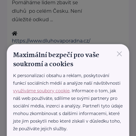
Pomáháme lidem zbavit se
dluhů po celém Česku. Není
důležité odkud ...
https://www.dluhovaporadna.cz/
×
+420 800 214 214
Maximální bezpečí pro vaše
info@dluhovaporadna.cz
soukromí a cookies
K personalizaci obsahu a reklam, poskytování
HOST Home-Start
funkcí sociálních médií a analýze naší návštěvnosti
V.P.Čkalova 784/22
Praha 6
využíváme soubory cookie
. Informace o tom, jak
HOST Home-Start Česká
náš web používáte, sdílíme se svými partnery pro
republika je nezisková
sociální média, inzerci a analýzy. Partneři tyto údaje
mohou zkombinovat s dalšími informacemi, které
organizace, která již více než 20
jste jim poskytli nebo které získali v důsledku toho,
let podporuje rodiny ...
že používáte jejich služby.