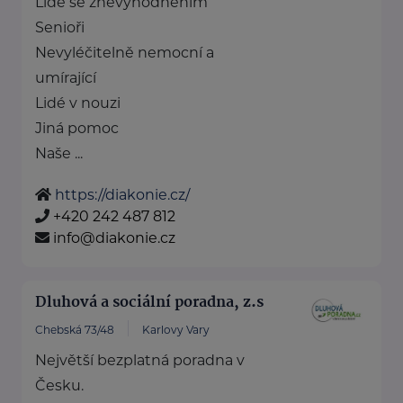
Lidé se znevýhodněním
Senioři
Nevyléčitelně nemocní a
umírající
Lidé v nouzi
Jiná pomoc
Naše ...
https://diakonie.cz/
+420 242 487 812
info@diakonie.cz
Dluhová a sociální poradna, z.s
Chebská 73/48
Karlovy Vary
Největší bezplatná poradna v
Česku.