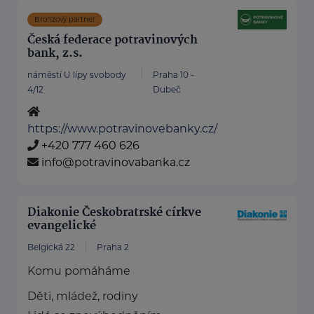
Bronzový partner
Česká federace potravinových
bank, z.s.
náměstí U lípy svobody
Praha 10 -
4/12
Dubeč
https://www.potravinovebanky.cz/
+420 777 460 626
info@potravinovabanka.cz
Diakonie Českobratrské církve
evangelické
Belgická 22
Praha 2
Komu pomáháme
Děti, mládež, rodiny