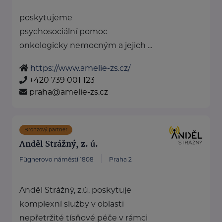
poskytujeme
psychosociální pomoc
onkologicky nemocným a jejich ...
https://www.amelie-zs.cz/
+420 739 001 123
praha@amelie-zs.cz
Bronzový partner
Anděl Strážný, z. ú.
Fügnerovo náměstí 1808
Praha 2
Anděl Strážný, z.ú. poskytuje
komplexní služby v oblasti
nepřetržité tísňové péče v rámci