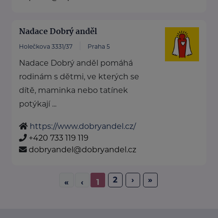
Nadace Dobrý anděl
Holečkova 3331/37
Praha 5
Nadace Dobrý anděl pomáhá
rodinám s dětmi, ve kterých se
dítě, maminka nebo tatínek
potýkají ...
https://www.dobryandel.cz/
+420 733 119 119
dobryandel@dobryandel.cz
2
›
»
«
‹
1