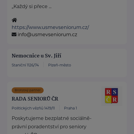
„Každý si přece ...
https://www.usmevseniorum.cz/
info@usmevseniorum.cz
Nemocnice u Sv. Jiří
Staniční 1126/74
Plzeň-město
Bronzový partner
RADA SENIORŮ ČR
Politických vězňů 1419/11
Praha 1
Poskytujeme bezplatné sociálně-
právní poradentství pro seniory