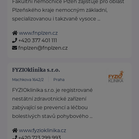
Fakultní nemocnice Plzeň zajišťuje pro oblast
Plzeňského kraje nemocným základní,
specializovanou i takzvaně vysoce ...
www.fnplzen.cz
+420 377 401 111
fnplzen@fnplzen.cz
FYZIOklinika s.r.o.
Machkova 1642/2
Praha
FYZIOklinika s.r.o. je registrované
nestátní zdravotnické zařízení
zabývající se prevencí a léčbou
bolestivých stavů pohybového ...
www.fyzioklinika.cz
+420 723 299 993