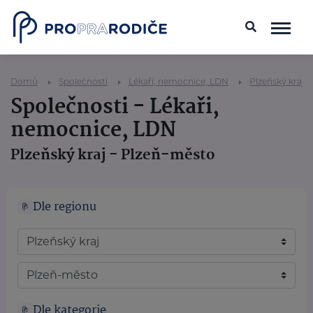
Domů
Společnosti
Lékaři, nemocnice, LDN
Plzeňský kraj
Společnosti - Lékaři,
nemocnice, LDN
Plzeňský kraj - Plzeň-město
Dle regionu
Dle kategorie