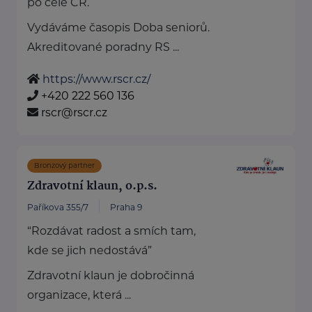
po celé ČR.
Vydáváme časopis Doba seniorů.
Akreditované poradny RS ...
https://www.rscr.cz/
+420 222 560 136
rscr@rscr.cz
Bronzový partner
Zdravotní klaun, o.p.s.
Paříkova 355/7
Praha 9
“Rozdávat radost a smích tam,
kde se jich nedostává”
Zdravotní klaun je dobročinná
organizace, která ...