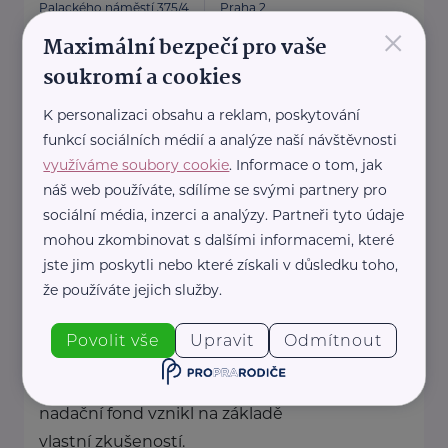
Palackého náměstí 375/4
Praha 2
×
https://www.mzcr.cz/
Maximální bezpečí pro vaše
+420 224 971 111
soukromí a cookies
mzcr@mzcr.cz
K personalizaci obsahu a reklam, poskytování
funkcí sociálních médií a analýze naší návštěvnosti
Mulačova nemocnice
využíváme soubory cookie
. Informace o tom, jak
náš web používáte, sdílíme se svými partnery pro
Dvořákova 1207/17
Plzeň-město
sociální média, inzerci a analýzy. Partneři tyto údaje
sekretariat@mulacovanemocnice.cz
mohou zkombinovat s dalšími informacemi, které
jste jim poskytli nebo které získali v důsledku toho,
Nadační fond Úsměv Seniorům
že používáte jejich služby.
Harmonická 1384/13
Praha
Povolit vše
Upravit
Odmítnout
Celý projekt a nápad na tento
nadační fond vznikl na základě
vlastní zkušeností.