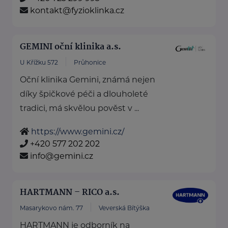
kontakt@fyzioklinka.cz
GEMINI oční klinika a.s.
U Křížku 572
Průhonice
Oční klinika Gemini, známá nejen
díky špičkové péči a dlouholeté
tradici, má skvělou pověst v ...
https://www.gemini.cz/
+420 577 202 202
info@gemini.cz
HARTMANN – RICO a.s.
Masarykovo nám. 77
Veverská Bítýška
HARTMANN je odborník na