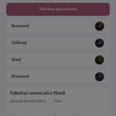
Všechny společnosti
Bronzový
Stříbrný
Zlatý
Platinový
Fakultní nemocnice Plzeň
Edvarda Beneše 1128/13
Plzeň