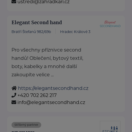
ustredi@zahradkari.cz
Elegant Second hand
Bratří Štefanů 982/69b
Hradec Králové 3
Pro všechny příznivce second
handů! Oblečení, bytový textil,
boty, kabelky a mnohé další
zakoupíte velice ...
https://elegantsecondhand.cz
+420 702 262 217
info@elegantsecondhand.cz
Stříbrný partner