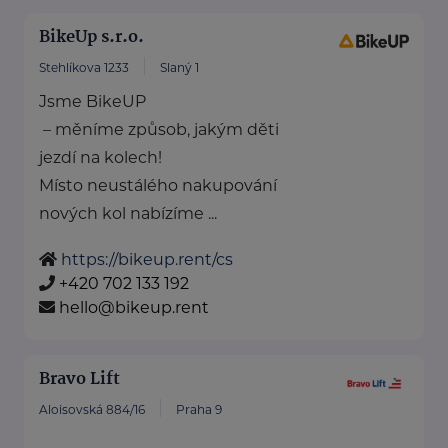
BikeUp s.r.o.
Stehlíkova 1233
Slaný 1
Jsme BikeUP
– měníme způsob, jakým děti
jezdí na kolech!
Místo neustálého nakupování
nových kol nabízíme ...
https://bikeup.rent/cs
+420 702 133 192
hello@bikeup.rent
Bravo Lift
Aloisovská 884/16
Praha 9