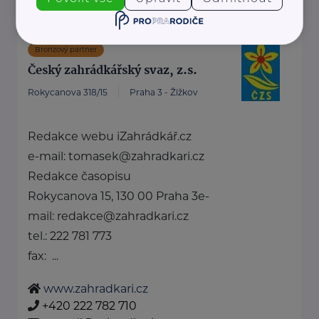
Bronzový partner
Český zahrádkářský svaz, z.s.
Rokycanova 318/15
Praha 3 - Žižkov
Redakce webu iZahrádkář.cz
e-mail: tomasek@zahradkari.cz
Redakce časopisu
Rokycanova 15, 130 00 Praha 3e-
mail: redakce@zahradkari.cz
tel.: 222 781 773
fax: ...
www.zahradkari.cz
+420 222 782 710