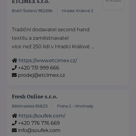
ETCIMEX s.r.o.
Bratří Štefanů 982/69b
Hradec Králové 3
Tradiční dodavatel second hand
textilu a zaměstnavatel
více než 250 lidí v Hradci Králové ...
https://www.etcimex.cz/
+420 731 999 666
prodej@etcimex.cz
Fresh Online s.r.o.
Bělehradská 858/23
Praha 2 – Vinohrady
https://soufek.com/
+420 776 776 669
info@soufek.com