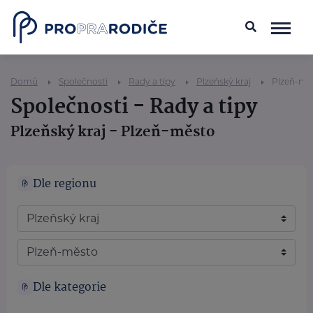
Domů
Společnosti
Rady a tipy
Plzeňský kraj
Plzeň-mě
Společnosti - Rady a tipy
Plzeňský kraj - Plzeň-město
Dle regionu
Dle kategorie