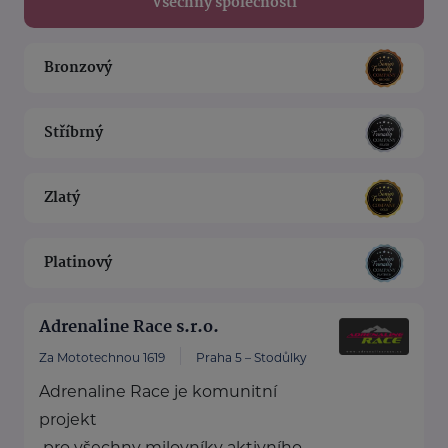
Všechny společnosti
Bronzový
Stříbrný
Zlatý
Platinový
Adrenaline Race s.r.o.
Za Mototechnou 1619
Praha 5 – Stodůlky
Adrenaline Race je komunitní
projekt
pro všechny milovníky aktivního