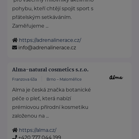
pohybu, kteří chtějí spojit sport s
přátelským setkáváním.
Zaměřujeme ...
https://adrenalinerace.cz/
info@adrenalinerace.cz
Alma-natural cosmetics s.r.o.
Franzova 63a
Brno – Maloměřice
Alma je česká značka botanické
péče o pleť, která nabízí
prémiovou přírodní kosmetiku
založenou na ...
https://alma.cz/
+420 777 044 199