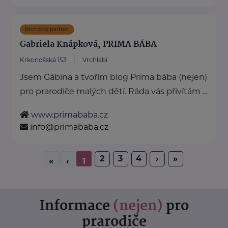
Bronzový partner
Gabriela Knápková, PRIMA BÁBA
Krkonošská 153
Vrchlabí
Jsem Gábina a tvořím blog Prima bába (nejen)
pro prarodiče malých dětí. Ráda vás přivítám ...
www.primababa.cz
info@primababa.cz
2
3
4
›
»
«
‹
1
Informace
(nejen)
pro
prarodiče