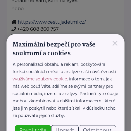
Poradíme Vám, kam na výlet
nebo ...
https://www.cestujsdetmi.cz/
+420 608 860 757
info@cestujsdetmi.cz
×
Maximální bezpečí pro vaše
soukromí a cookies
Cosmee Vision s. r. o.
K personalizaci obsahu a reklam, poskytování
Kodaňská 1441/46
Praha 10
funkcí sociálních médií a analýze naší návštěvnosti
Sallie je značka lesní kosmetiky z
využíváme soubory cookie
. Informace o tom, jak
Karlových Varů.
náš web používáte, sdílíme se svými partnery pro
Propojuje kvalitní přírodní
sociální média, inzerci a analýzy. Partneři tyto údaje
ingredience, blahodárné účinky
mohou zkombinovat s dalšími informacemi, které
jste jim poskytli nebo které získali v důsledku toho,
vřídelní soli ...
že používáte jejich služby.
https://sallie.cz/
info@sallie.cz
Povolit vše
Upravit
Odmítnout