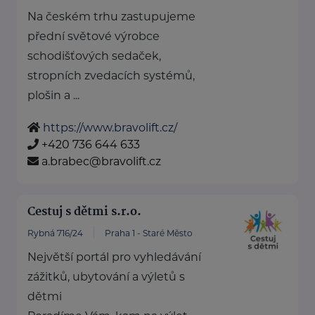
Na českém trhu zastupujeme
přední světové výrobce
schodišťových sedaček,
stropních zvedacích systémů,
plošin a ...
https://www.bravolift.cz/
+420 736 644 633
a.brabec@bravolift.cz
Cestuj s dětmi s.r.o.
Rybná 716/24
Praha 1 - Staré Město
Největší portál pro vyhledávání
zážitků, ubytování a výletů s
dětmi