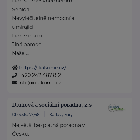
Lidé se znevýhodněním
Senioři
Nevyléčitelně nemocní a
umírající
Lidé v nouzi
Jiná pomoc
Naše ...
https://diakonie.cz/
+420 242 487 812
info@diakonie.cz
Dluhová a sociální poradna, z.s
Chebská 73/48
Karlovy Vary
Největší bezplatná poradna v
Česku.