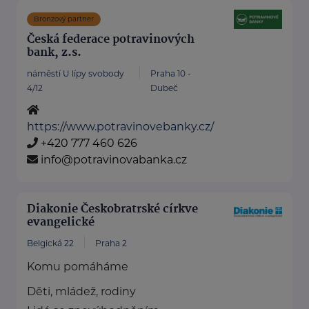
Bronzový partner
Česká federace potravinových
bank, z.s.
náměstí U lípy svobody
Praha 10 -
4/12
Dubeč
https://www.potravinovebanky.cz/
+420 777 460 626
info@potravinovabanka.cz
Diakonie Českobratrské církve
evangelické
Belgická 22
Praha 2
Komu pomáháme
Děti, mládež, rodiny