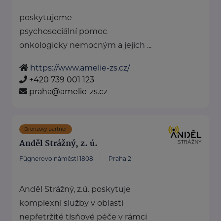
poskytujeme
psychosociální pomoc
onkologicky nemocným a jejich ...
https://www.amelie-zs.cz/
+420 739 001 123
praha@amelie-zs.cz
Bronzový partner
Anděl Strážný, z. ú.
Fügnerovo náměstí 1808
Praha 2
Anděl Strážný, z.ú. poskytuje
komplexní služby v oblasti
nepřetržité tísňové péče v rámci