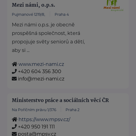
Mezi námi, o.p.s.
Pujmanové 1219/8,
Praha 4
Mezi námi o.p.s. je obecně
prospěšná společnost, která
propojuje světy seniorů a dětí,
aby si ...
www.mezi-nami.cz
+420 604 356 300
info@mezi-nami.cz
Ministerstvo práce a sociálních věcí ČR
Na Poříčním právu 1/376
Praha 2
https://www.mpsv.cz/
+420 950 191 111
posta@mpsv.cz