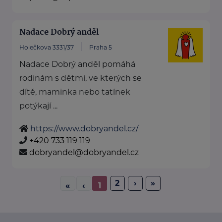
Nadace Dobrý anděl
Holečkova 3331/37
Praha 5
Nadace Dobrý anděl pomáhá
rodinám s dětmi, ve kterých se
dítě, maminka nebo tatínek
potýkají ...
https://www.dobryandel.cz/
+420 733 119 119
dobryandel@dobryandel.cz
2
›
»
«
‹
1