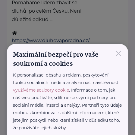
Pomáháme lidem zbavit se
dluhů po celém Česku. Není
důležité odkud ...
https://www.dluhovaporadna.cz/
×
+420 800 214 214
Maximální bezpečí pro vaše
info@dluhovaporadna.cz
soukromí a cookies
K personalizaci obsahu a reklam, poskytování
HOST Home-Start
funkcí sociálních médií a analýze naší návštěvnosti
V.P.Čkalova 784/22
Praha 6
využíváme soubory cookie
. Informace o tom, jak
HOST Home-Start Česká
náš web používáte, sdílíme se svými partnery pro
republika je nezisková
sociální média, inzerci a analýzy. Partneři tyto údaje
mohou zkombinovat s dalšími informacemi, které
organizace, která již více než 20
jste jim poskytli nebo které získali v důsledku toho,
let podporuje rodiny ...
že používáte jejich služby.