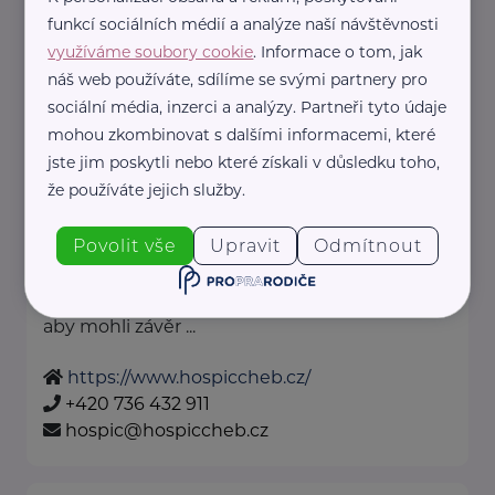
dotknisekridel@seznam.cz
funkcí sociálních médií a analýze naší návštěvnosti
využíváme soubory cookie
. Informace o tom, jak
náš web používáte, sdílíme se svými partnery pro
Bronzový partner
sociální média, inzerci a analýzy. Partneři tyto údaje
Hospic Sv. Jiří, o.p.s.
mohou zkombinovat s dalšími informacemi, které
jste jim poskytli nebo které získali v důsledku toho,
Písečná 3
Cheb
že používáte jejich služby.
Naším posláním je poskytovat
Povolit vše
Upravit
Odmítnout
zdravotní, psychickou, sociální a
spirituální podporu umírajícím,
aby mohli závěr ...
https://www.hospiccheb.cz/
+420 736 432 911
hospic@hospiccheb.cz