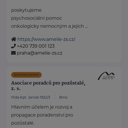
poskytujeme
psychosociální pomoc
onkologicky nemocným a jejich ...
https://www.amelie-zs.cz/
+420 739 001 123
praha@amelie-zs.cz
Bronzový partner
Asociace poradců pro pozůstalé,
z. s.
třída Kpt. Jaroše 1922/3
Brno
Hlavním účelem je rozvoj a
propagace poradenství pro
pozůstalé.