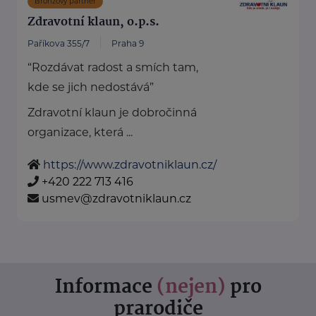
Bronzový partner
Zdravotní klaun, o.p.s.
Paříkova 355/7
Praha 9
“Rozdávat radost a smích tam,
kde se jich nedostává”
Zdravotní klaun je dobročinná
organizace, která ...
https://www.zdravotniklaun.cz/
+420 222 713 416
usmev@zdravotniklaun.cz
Informace
(nejen)
pro
prarodiče