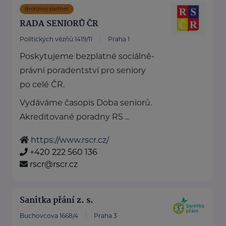
Bronzový partner
RADA SENIORŮ ČR
Politických vězňů 1419/11
Praha 1
Poskytujeme bezplatné sociálně-
právní poradentství pro seniory
po celé ČR.
Vydáváme časopis Doba seniorů.
Akreditované poradny RS ...
https://www.rscr.cz/
+420 222 560 136
rscr@rscr.cz
Sanitka přání z. s.
Buchovcova 1668/4
Praha 3