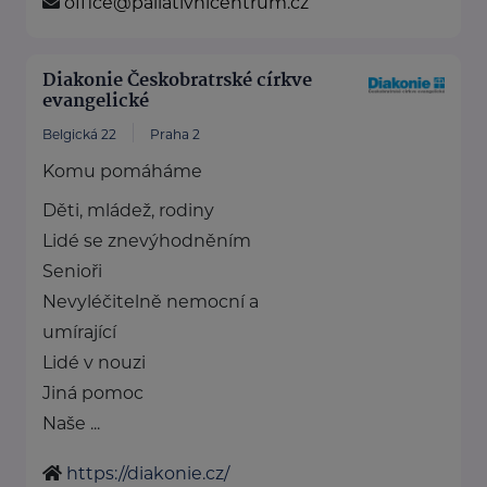
office@paliativnicentrum.cz
Diakonie Českobratrské církve
evangelické
Belgická 22
Praha 2
Komu pomáháme
Děti, mládež, rodiny
Lidé se znevýhodněním
Senioři
Nevyléčitelně nemocní a
umírající
Lidé v nouzi
Jiná pomoc
Naše ...
https://diakonie.cz/