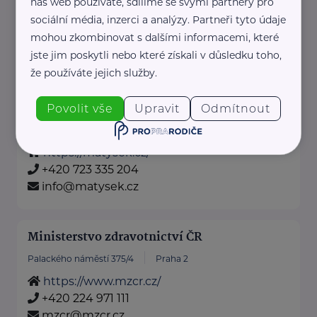
náš web používáte, sdílíme se svými partnery pro
Hornická 661
Líně
sociální média, inzerci a analýzy. Partneři tyto údaje
mohou zkombinovat s dalšími informacemi, které
Matýsek - pohodlí, které spojuje
jste jim poskytli nebo které získali v důsledku toho,
generace
že používáte jejich služby.
U Matýska věříme, že skutečné
pohodlí nezná věkové hranice.
Povolit vše
Upravit
Odmítnout
Naše ...
https://matysek.cz/
+420 723 335 204
info@matysek.cz
Ministerstvo zdravotnictví ČR
Palackého náměstí 375/4
Praha 2
https://www.mzcr.cz/
+420 224 971 111
mzcr@mzcr.cz