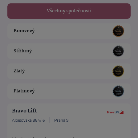
Všechny společnosti
Bronzový
Stříbrný
Zlatý
Platinový
Bravo Lift
Aloisovská 884/16
Praha 9