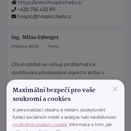
https://www.hospiccheb.cz/
+420 736 432 911
hospic@hospiccheb.cz
Ing. Milan Eyberger
Křižíkova 185/35
Praha
Dlouhodobě se věnuji problematice
dodržování předepsané injekční léčby v
domácí péči.
×
Maximální bezpečí pro vaše
Spolupracuji na vývoji a výrobě ...
soukromí a cookies
https://tugi.cz/
K personalizaci obsahu a reklam, poskytování
funkcí sociálních médií a analýze naší návštěvnosti
Marcela Sekerková - Polštáře
využíváme soubory cookie
. Informace o tom, jak
Matýsek