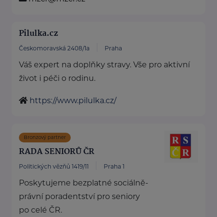
Pilulka.cz
Českomoravská 2408/1a
Praha
Váš expert na doplňky stravy. Vše pro aktivní
život i péči o rodinu.
https://www.pilulka.cz/
Bronzový partner
RADA SENIORŮ ČR
Politických vězňů 1419/11
Praha 1
Poskytujeme bezplatné sociálně-
právní poradentství pro seniory
po celé ČR.