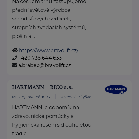
Na českém trhu zastupujeme
přední světové výrobce
schodišťových sedaček,
stropních zvedacích systémů,
plošin a ...
https://www.bravolift.cz/
+420 736 644 633
a.brabec@bravolift.cz
HARTMANN – RICO a.s.
Masarykovo nám. 77
Veverská Bítýška
HARTMANN je odborník na
zdravotnické pomůcky a
hygienická řešení s dlouholetou
tradicí.