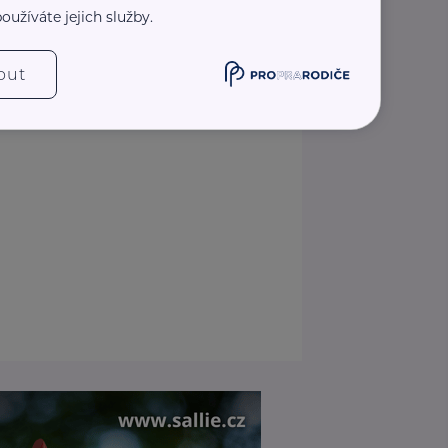
Zobrazit přehled společností
oužíváte jejich služby.
out