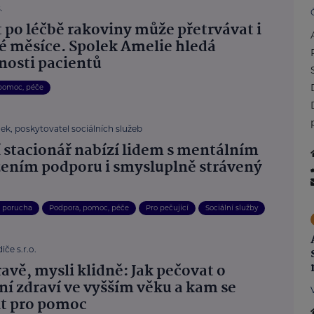
.
t po léčbě rakoviny může přetrvávat i
é měsíce. Spolek Amelie hledá
nosti pacientů
pomoc, péče
ek, poskytovatel sociálních služeb
 stacionář nabízí lidem s mentálním
žením podporu i smysluplně strávený
, porucha
Podpora, pomoc, péče
Pro pečující
Sociální služby
iče s.r.o.
ravě, mysli klidně: Jak pečovat o
ní zdraví ve vyšším věku a kam se
it pro pomoc