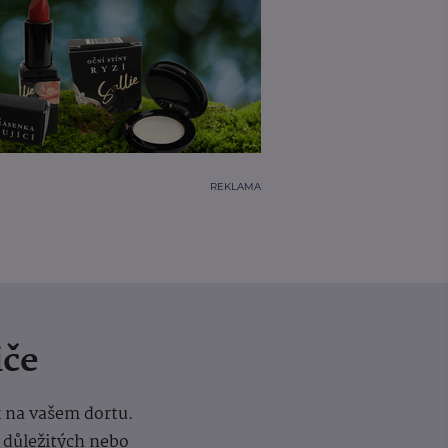
REKLAMA
iče
k na vašem dortu.
í důležitých nebo