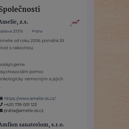
Společnosti
Amelie, z.s.
Šaldova 337/15
Praha
Amelie od roku 2006 pomáhá žít
život s rakovinou:
poskytujeme
psychosociální pomoc
onkologicky nemocným a jejich
..
https://www.amelie-zs.cz/
+420 739 001 123
praha@amelie-zs.cz
Amfion sanatorium, s.r.o.