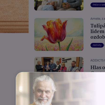
Péče o se
Amelie, z.s
Tulip
lidem
ozdob
Aktivity
ADDICTS
Hlas 
Cent
Zdraví