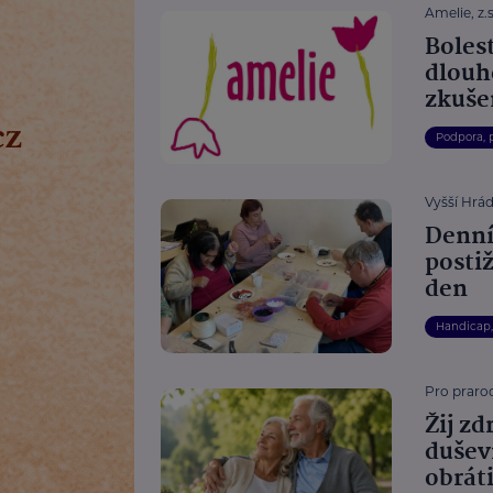
Amelie, z.s
Boles
dlouh
zkuše
Podpora, 
Vyšší Hrád
Denní
posti
den
Handicap
Pro prarod
Žij zd
dušev
obrát