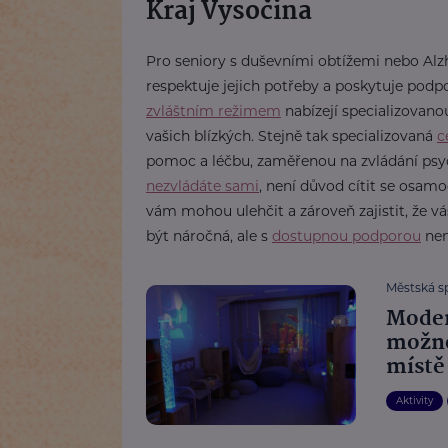
Kraj Vysočina
Pro seniory s duševními obtížemi nebo Alzh
respektuje jejich potřeby a poskytuje podp
zvláštním režimem
nabízejí specializovanou
vašich blízkých. Stejně tak specializovaná
c
pomoc a léčbu, zaměřenou na zvládání psych
nezvládáte sami
, není důvod cítit se osamo
vám mohou ulehčit a zároveň zajistit, že v
být náročná, ale s
dostupnou podporou
nem
Městská sp
Moder
možno
místě
Aktivity