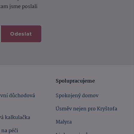
kam jsme poslali
Odeslat
Spolupracujeme
ivní důchodová
Spokojený domov
Úsměv nejen pro Kryštofa
á kalkulačka
Malyra
 na péči