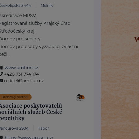
Českolipská 3444
Mělník
Akreditace MPSV,
Registrované služby Krajský úřad
Středočeský kraj:
Domov pro seniory
Domov pro osoby vyžadující zvláštní
péči ...
www.amfion.cz
+420 731 774 174
reditel@amfion.cz
Bronzový partner
Asociace poskytovatelů
sociálních služeb České
republiky
Vančurova 2904
Tábor
https://www.apsscr.cz/