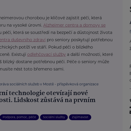
eimerovou chorobou je klíčové zajistit péči, která
oru na vysoké úrovni.
Alzheimer centra a domovy se
 péči, která se soustředí na bezpečí a důstojnost života
entra duševního zdraví
pro seniory poskytují potřebnou
ických potíží ve stáří. Pokud péči o blízkého
ceně. Existují
odlehčovací služby
a další možnosti, které
áš blízký dostane potřebnou péči. Péče o seniory může
usíte nést toto břemeno sami.
ráva sociálních služeb v Mostě - příspěvková organizace
.
ní technologie otevírají nové
sti. Lidskost zůstává na prvním
Podpora, pomoc, péče
Sociální služby
Zajímavost