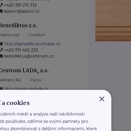
+420 381 213 332
apsscr@apsscr.cz
Benediktus z.s.
Klášterní 60
Chotěboř
http://benediktus.infobar.cz
+420 731 402 233
benediktus@centrum.cz
Centrum LADA, z.s.
Nádražní 362
Pacov
http://centrumlada.cz
×
+420 776 733 008
 a cookies
lada@centrumlada.cz
ciálních médií a analýze naší návštěvnosti
2
›
»
«
‹
1
...
eb používáte, sdílíme se svými partnery pro
 mohou zkombinovat s dalšími informacemi, které