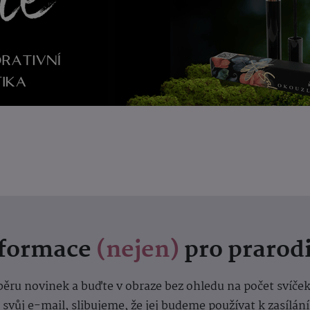
nformace
(nejen)
pro prarod
dběru novinek a buďte v obraze bez ohledu na počet svíče
vůj e-mail, slibujeme, že jej budeme používat k zasílán