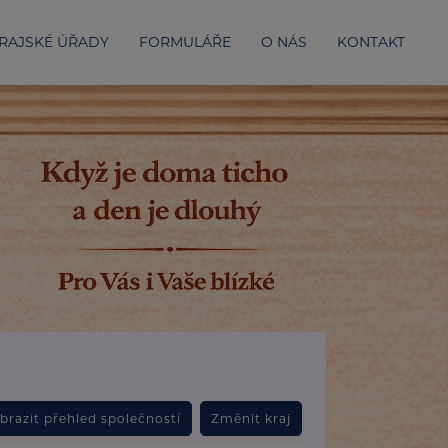
RAJSKÉ ÚŘADY
FORMULÁŘE
O NÁS
KONTAKT
brazit přehled společností
Změnit kraj