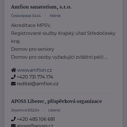
Amfion sanatorium, s.r.o.
Českolipská 3444
Mělník
Akreditace MPSV,
Registrované služby Krajský úřad Středočeský
kraj:
Domov pro seniory
Domov pro osoby vyžadující zvláštní péči ...
www.amfion.cz
+420 731 774 174
reditel@amfion.cz
APOSS Liberec, příspěvková organizace
Zeyerova 832/24
Liberec
+420 485 106 681
aposs@aposs.cz