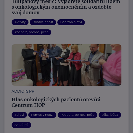
Tulipánový měsíc: Vyjádřete solidaritu lidem
s onkologickým onemocněním a ozdobte
svůj domov
Aktivity
Dobročinnost
Dobrovolnictví
Podpora, pomoc, péče
ADDICTS PR
Hlas onkologických pacientů otevírá
Centrum HOP
Zdraví
Pomoc v nouzi
Podpora, pomoc, péče
Léky, léčba
Aktuálně