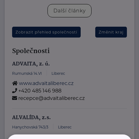
Další články
Zobrazit přehled společností
Změnit kraj
Společnosti
ADVAITA, z. ú.
Rumunská 14.VI
Liberec
www.advaitaliberec.cz
+420 485 146 988
recepce@advaitaliberec.cz
ALVALÍDA, z.s.
Hanychovská 743/3
Liberec
www.alvalida.wz.cz