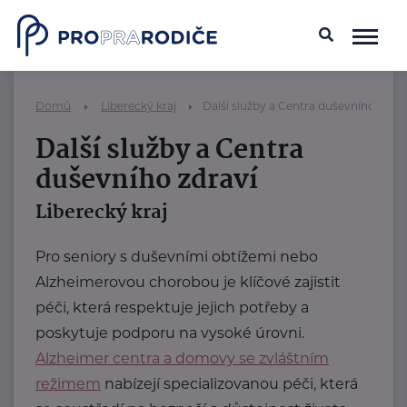
Domů
Liberecký kraj
Další služby a Centra duševního zdrav
Další služby a Centra
duševního zdraví
Liberecký kraj
Pro seniory s duševními obtížemi nebo
Alzheimerovou chorobou je klíčové zajistit
péči, která respektuje jejich potřeby a
poskytuje podporu na vysoké úrovni.
Alzheimer centra a domovy se zvláštním
režimem
nabízejí specializovanou péči, která