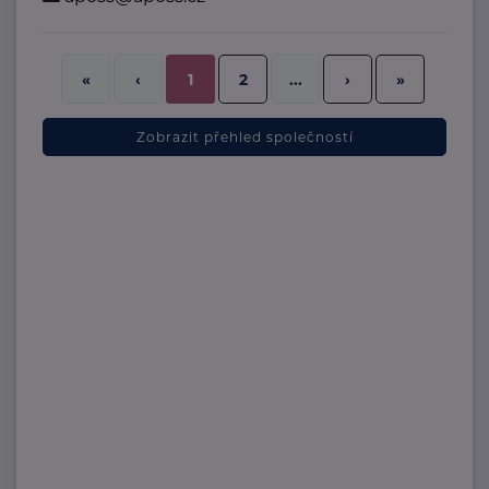
2
›
»
«
‹
1
...
Zobrazit přehled společností