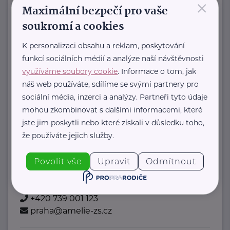
×
Maximální bezpečí pro vaše
+420 910 080 446
alvalida@seznam.cz
soukromí a cookies
K personalizaci obsahu a reklam, poskytování
Amelie, z.s.
funkcí sociálních médií a analýze naší návštěvnosti
Šaldova 337/15
Praha
využíváme soubory cookie
. Informace o tom, jak
náš web používáte, sdílíme se svými partnery pro
Amelie od roku 2006 pomáhá žít život
sociální média, inzerci a analýzy. Partneři tyto údaje
s rakovinou:
mohou zkombinovat s dalšími informacemi, které
jste jim poskytli nebo které získali v důsledku toho,
poskytujeme
že používáte jejich služby.
psychosociální pomoc
Povolit vše
Upravit
Odmítnout
onkologicky nemocným a jejich ...
https://www.amelie-zs.cz/
+420 739 001 123
praha@amelie-zs.cz