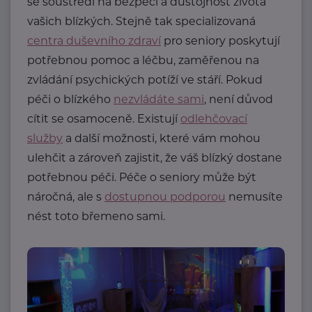
se soustředí na bezpečí a důstojnost života
vašich blízkých. Stejně tak specializovaná
centra duševního zdraví
pro seniory poskytují
potřebnou pomoc a léčbu, zaměřenou na
zvládání psychických potíží ve stáří. Pokud
péči o blízkého
nezvládáte sami
, není důvod
cítit se osamoceně. Existují
odlehčovací
služby
a další možnosti, které vám mohou
ulehčit a zároveň zajistit, že váš blízký dostane
potřebnou péči. Péče o seniory může být
náročná, ale s
dostupnou podporou
nemusíte
nést toto břemeno sami.