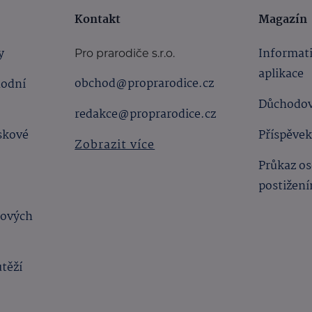
Kontakt
Magazín
y
Informat
Pro prarodiče s.r.o.
aplikace
obchod@proprarodice.cz
hodní
Důchodov
redakce@proprarodice.cz
skové
Příspěvek
Zobrazit více
Průkaz os
postižen
bových
utěží