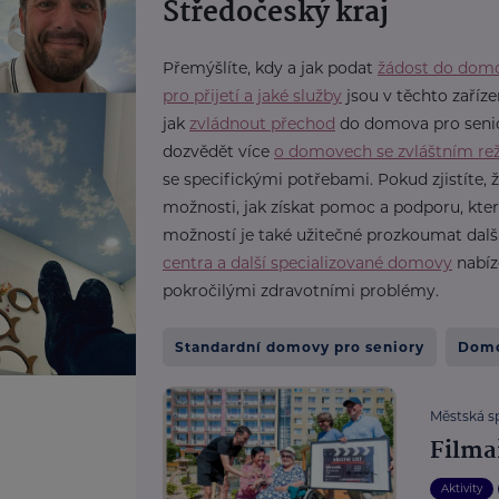
Středočeský kraj
Přemýšlíte, kdy a jak podat
žádost do domo
pro přijetí a jaké služby
jsou v těchto zaříze
jak
zvládnout přechod
do domova pro senior
dozvědět více
o domovech se zvláštním r
se specifickými potřebami. Pokud zjistíte,
možnosti, jak získat pomoc a podporu, kte
možností je také užitečné prozkoumat dalš
centra a další specializované domovy
nabíz
pokročilými zdravotními problémy.
Standardní domovy pro seniory
Domo
Městská sp
Filma
Aktivity