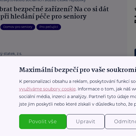
brat bezpečné zařízení? Na co si dát
při hledání péče pro seniory
Domov pro seniory
Pro pečující
 statek, z.s.
d jako nový začátek. Brázdimský
Maximální bezpečí pro vaše soukromí
 nabízí víc než jen bydlení pro seniory
Domov pro seniory
K personalizaci obsahu a reklam, poskytování funkcí so
Podpora, pomoc, péče
Zábava
využíváme soubory cookie
. Informace o tom, jak náš w
sociální média, inzerci a analýzy. Partneři tyto údaje
jste jim poskytli nebo které získali v důsledku toho, že p
eniory Bílovec
čné bydlení pro seniory? To vše pro ně
ytový dům v Bílovci
Povolit vše
Upravit
Odmítn
Bezpečnost
Podpora, pomoc, péče