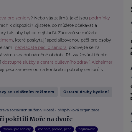
va pro seniory
? Nebo vás zajímá, jaké jsou
podmínky
ních k dispozici? Zjistěte, co můžete očekávat a
y tak, aby byl co nejhladší. Zároveň se můžete
ežimem
, které poskytují specializovanou péči pro osoby
 že sami
nezvládáte péči o seniora
, podívejte se na
rá vám usnadní náročné období. Při zvažování těchto
í
dostupné služby a centra duševního zdraví
.
Alzheimer
ejí péči zaměřenou na konkrétní potřeby seniorů s
vy se zvláštním režimem
Ostatní druhy bydlení
ráva sociálních služeb v Mostě - příspěvková organizace
ři pokřtili Moře na dvoře
Domov pro seniory
Podpora, pomoc, péče
Zajímavost