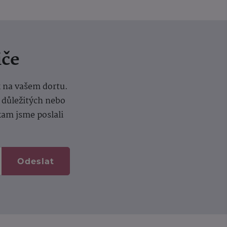
iče
k na vašem dortu.
í důležitých nebo
kam jsme poslali
Odeslat