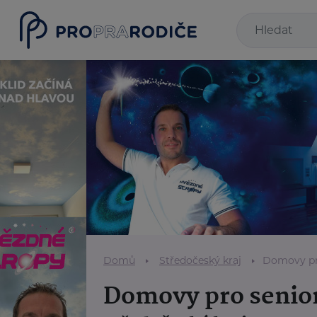
Domů
Středočeský kraj
Domovy pr
Domovy pro senio