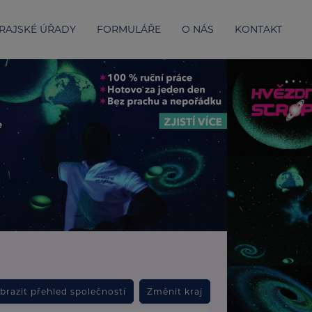
RAJSKÉ ÚŘADY
FORMULÁŘE
O NÁS
KONTAKT
brazit přehled společností
Změnit kraj