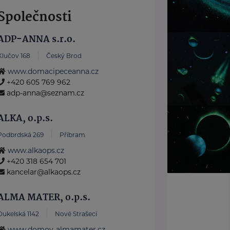
Společnosti
ADP-ANNA s.r.o.
Klučov 168
Český Brod
www.domacipeceanna.cz
+420 605 769 962
adp-anna@seznam.cz
ALKA, o.p.s.
Podbrdská 269
Příbram
www.alkaops.cz
+420 318 654 701
kancelar@alkaops.cz
ALMA MATER, o.p.s.
Dukelská 1142
Nové Strašecí
www.domov-almamater.cz