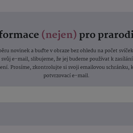
nformace
(nejen)
pro prarod
dběru novinek a buďte v obraze bez ohledu na počet svíče
vůj e-mail, slibujeme, že jej budeme používat k zasílán
lení.
Prosíme, zkontrolujte si svoji emailovou schránku, 
potvrzovací e-mail.