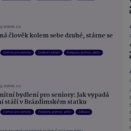
 statek, z.s.
má člověk kolem sebe druhé, stárne se
Domov pro seniory
Duševní zdraví
Podpora, pomoc, péče
 statek, z.s.
itní bydlení pro seniory: Jak vypadá
ní stáří v Brázdimském statku
Domov pro seniory
Podpora, pomoc, péče
Zábava
poskytovatelů sociálních služeb České republiky