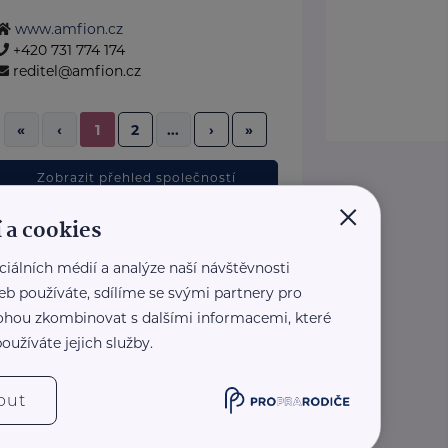
www.amfion.cz
+420 731 774 174
reditel@amfion.cz
2
›
»
«
‹
1
...
Zobrazit přehled společností
×
 a cookies
ciálních médií a analýze naší návštěvnosti
eb používáte, sdílíme se svými partnery pro
 mohou zkombinovat s dalšími informacemi, které
oužíváte jejich služby.
out