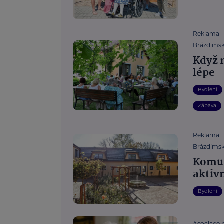
Reklama
Brázdimský
Když 
lépe
Bydlení
Zábava
Reklama
Brázdimský
Komun
aktiv
Bydlení
Asociace 