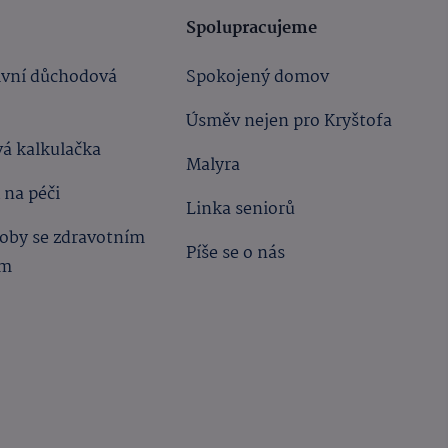
Spolupracujeme
ivní důchodová
Spokojený domov
Úsměv nejen pro Kryštofa
á kalkulačka
Malyra
 na péči
Linka seniorů
oby se zdravotním
Píše se o nás
ím