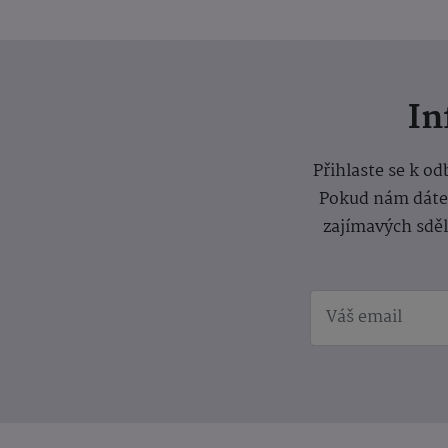
I
Přihlaste se k o
Pokud nám dáte s
zajímavých sdě