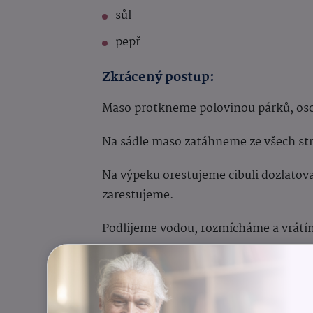
sůl
pepř
Zkrácený postup:
Maso protkneme polovinou párků, oso
Na sádle maso zatáhneme ze všech str
Na výpeku orestujeme cibuli dozlatov
zarestujeme.
Podlijeme vodou, rozmícháme a vrát
Přidáme nové koření, bobkový list a p
Pečeme při 160 °C cca 3 hodiny, maso 