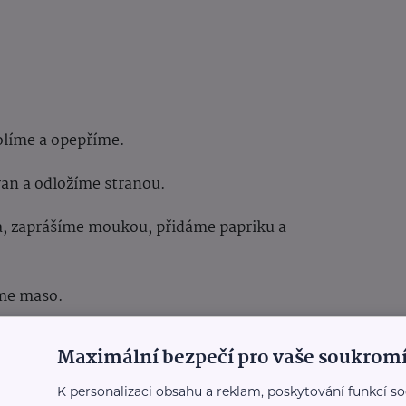
líme a opepříme.
an a odložíme stranou.
a, zaprášíme moukou, přidáme papriku a
íme maso.
epř a přiklopíme.
Maximální bezpečí pro vaše soukromí
občas otočíme.
K personalizaci obsahu a reklam, poskytování funkcí so