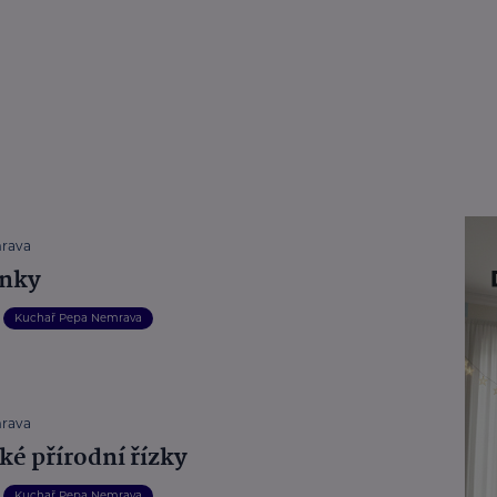
rava
enky
Kuchař Pepa Nemrava
rava
ké přírodní řízky
Kuchař Pepa Nemrava