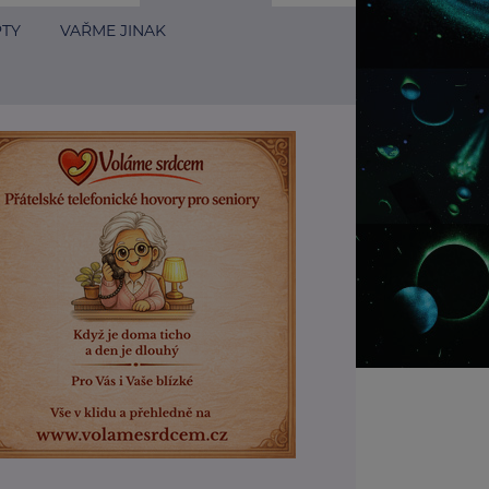
PTY
VAŘME JINAK