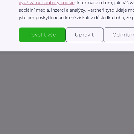
využíváme soubory cookie
. Informace o tom, jak náš w
ijeme smetanu, krátce provaříme a
sociální média, inzerci a analýzy. Partneři tyto údaje
jste jim poskytli nebo které získali v důsledku toho, že p
aříme.
Povolit vše
Upravit
Odmítn
s rýží nebo knedlíky.