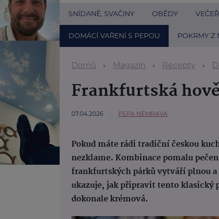
SNÍDANĚ, SVAČINY
OBĚDY
VEČEŘ
DOMÁCÍ VAŘENÍ S PEPOU
POKRMY Z 
Domů
Magazín
Recepty
D
Frankfurtská hově
07.04.2026
PEPA NEMRAVA
Pokud máte rádi tradiční českou kuc
nezklame. Kombinace pomalu pečené
frankfurtských párků vytváří plnou 
ukazuje, jak připravit tento klasický
dokonale krémová.