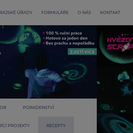
RAJSKÉ ÚŘADY
FORMULÁŘE
O NÁS
KONTAKT
IOR
PORADENSTVÍ
ÍCÍ PROJEKTY
RECEPTY