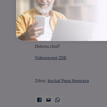
Měkké maso vyjmeme, do omáčky přil
rozmixujeme.
Přidáme zbytek párků, 10 minut prov
Maso nakrájíme a podáváme například 
Dobrou chuť!
Videorecept ZDE
Zdroj:
kuchař Pepa Nemrava