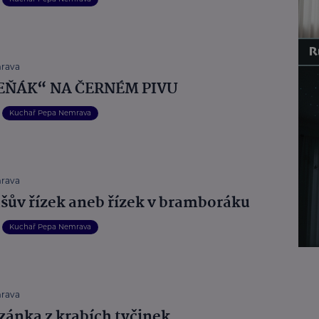
rava
EŇÁK“ NA ČERNÉM PIVU
Kuchař Pepa Nemrava
rava
šův řízek aneb řízek v bramboráku
Kuchař Pepa Nemrava
rava
ánka z krabích tyčinek