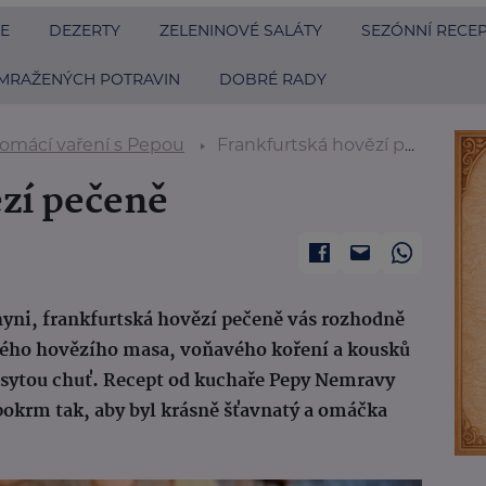
E
DEZERTY
ZELENINOVÉ SALÁTY
SEZÓNNÍ RECE
MRAŽENÝCH POTRAVIN
DOBRÉ RADY
omácí vaření s Pepou
Frankfurtská hovězí pečeně
zí pečeně
hyni, frankfurtská hovězí pečeně vás rozhodně
ho hovězího masa, voňavého koření a kousků
a sytou chuť. Recept od kuchaře Pepy Nemravy
 pokrm tak, aby byl krásně šťavnatý a omáčka