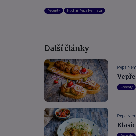
Recepty
Kuchař Pepa Nemrava
Další články
Pepa Nem
Vepř
Recepty
Pepa Nem
Klasic
Recepty