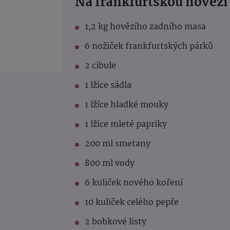
Na frankfurtskou hovězí
1,2 kg hovězího zadního masa
6 nožiček frankfurtských párků
2 cibule
1 lžíce sádla
1 lžíce hladké mouky
1 lžíce mleté papriky
200 ml smetany
800 ml vody
6 kuliček nového koření
10 kuliček celého pepře
2 bobkové listy