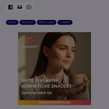
Zdraví
Prevence
Péče o sebe
U lékaře