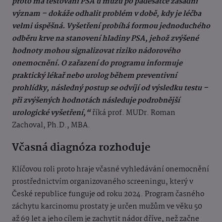
proto má testování PSA u mužů po padesátce zásadní
význam – dokáže odhalit problém v době, kdy je léčba
velmi úspěšná. Vyšetření probíhá formou jednoduchého
odběru krve na stanovení hladiny PSA, jehož zvýšené
hodnoty mohou signalizovat riziko nádorového
onemocnění. O zařazení do programu informuje
praktický lékař nebo urolog během preventivní
prohlídky, následný postup se odvíjí od výsledku testu –
při zvýšených hodnotách následuje podrobnější
urologické vyšetření,“
říká prof. MUDr. Roman
Zachoval, Ph.D., MBA.
Včasná diagnóza rozhoduje
Klíčovou roli proto hraje včasné vyhledávání onemocnění
prostřednictvím organizovaného screeningu, který v
České republice funguje od roku 2024. Program časného
záchytu karcinomu prostaty je určen mužům ve věku 50
až 69 let a jeho cílem je zachytit nádor dříve, než začne