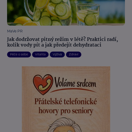
MaVe PR
Jak dodržovat pitný režim v létě? Praktici radí,
kolik vody pít a jak předejít dehydrataci
Péče o sebe
Vitalita
Výživa
Zdraví