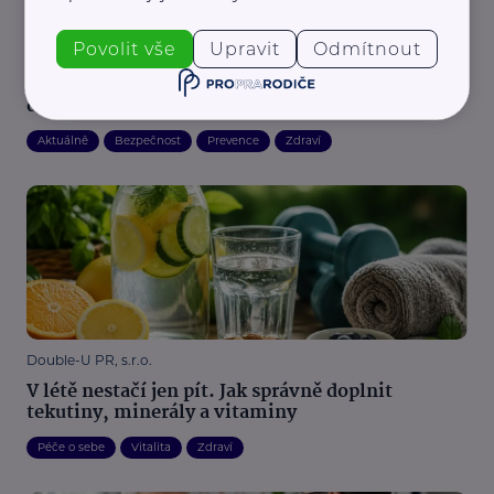
Povolit vše
Upravit
Odmítnout
PEAR Media
Koupání a oči: Jak předejít zánětu spojivek i
dalším letním potížím
Aktuálně
Bezpečnost
Prevence
Zdraví
Double-U PR, s.r.o.
V létě nestačí jen pít. Jak správně doplnit
tekutiny, minerály a vitaminy
Péče o sebe
Vitalita
Zdraví