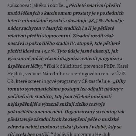
způsobovat jakékoli obtíže
. „Pětileté relativní přežití
mužů léčených s karcinomem prostaty je v posledních
letech mimořádně vysoké a dosahuje 98,5 %. Pokud je
nádor zachycen v časných stadiích I a II je pětileté
relativní přežití stoprocentní. Zásadní rozdíl však
nastává u pokročilého stadia IV. stupně, kde pětileté
přežití klesá na 53,2 %. Tyto údaje jasně ukazují, jak
významně může včasná diagnóza ovlivnit prognózu a
úspěšnost léčby,“
říká k důležitosti prevence PhDr. Karel
Hejduk, vedoucí Národního screeningového centra ÚZIS
ČR, které screeningové programy v ČR zastřešuje.
„Díky
tomuto systematickému postupu lze odhalit nádory v
počátečních stadiích, kdy jsou léčebné možnosti
nejúspěšnější a výrazně snižují riziko rozvoje
pokročilého onemocnění. Organizovaný screening tak
představuje zásadní krok ke zlepšení péče o mužské
zdraví a nabízí možnost získat jistotu i v době, kdy se
cítí zcela bez potíží,“
dodává k programu Hejduk.