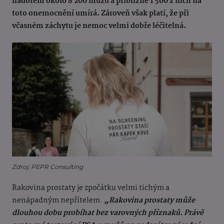
nádorem okolo 8 200 mužů a přibližně 1 500 z nich na
toto onemocnění umírá. Zároveň však platí, že při
včasném záchytu je nemoc velmi dobře léčitelná.
Zdroj: PEPR Consulting
Rakovina prostaty je zpočátku velmi tichým a
nenápadným nepřítelem.
„Rakovina prostaty může
dlouhou dobu probíhat bez varovných příznaků. Právě