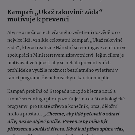
Kampaň „Ukaž rakovině záda“
motivuje k prevenci
Aby se o možnostech včasného vyšetření dozvědělo co
nejvíce lidí, vznikla celostátní kampaň „Ukaž rakovině
záda“, kterou realizuje Národní screeningové centrum ve
spolupráci s Ministerstvem zdravotnictví. Jejím cílem je
motivovat veřejnost, aby se nebála preventivních
prohlídek a využila možnost bezplatného vyšetření v
rámci programu časného záchytu karcinomu plic.
Kampaň probíhá od listopadu 2025 do března 2026 a
kromě screeningu plic upozorňuje i na další onkologické
programy: pro tlusté střevo a konečník, prsa, děložní
hrdlo a prostatu.
„Chceme, aby lidé pečovali o zdraví
dřív, než se objeví potíže. Prevence by měla být
přirozenou součástí života. Když k ní přistoupíme včas,