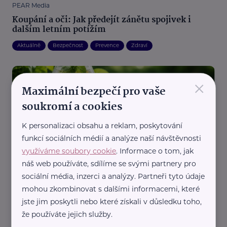
PEAR Media
Koupání a oči: Jak předejít zánětu spojivek i
dalším letním potížím
Aktuálně
Bezpečnost
Prevence
Zdraví
×
Maximální bezpečí pro vaše
soukromí a cookies
K personalizaci obsahu a reklam, poskytování
funkcí sociálních médií a analýze naší návštěvnosti
Double-U PR, s.r.o.
využíváme soubory cookie
. Informace o tom, jak
V létě nestačí jen pít. Jak správně doplnit
náš web používáte, sdílíme se svými partnery pro
tekutiny, minerály a vitaminy
sociální média, inzerci a analýzy. Partneři tyto údaje
Péče o sebe
Vitalita
Zdraví
mohou zkombinovat s dalšími informacemi, které
jste jim poskytli nebo které získali v důsledku toho,
že používáte jejich služby.