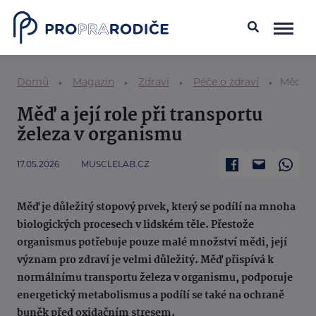
Domů
Magazín
Zdraví
Péče o zdraví
Měď a j
Měď a její role při transportu
železa v organismu
17.05.2026
MUSCLELAB.CZ
Měď je důležitý stopový prvek, který se podílí na mnoha
biologických procesech v lidském těle. Přestože
organismus potřebuje pouze malé množství mědi, její
význam pro zdraví je velmi důležitý. Měď přispívá k
normálnímu transportu železa v organismu, podporuje
energetický metabolismus a podílí se také na ochraně
buněk před oxidačním stresem.