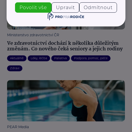
Povolit vše
Upravit
Odmítnout
Ministerstvo zdravotnictví ČR
Ve zdravotnictví dochází k několika důležitým
změnám. Co nového čeká seniory a jejich rodiny
Aktuálně
Léky, léčba
Paliativa
Podpora, pomoc, péče
Zdraví
PEAR Media