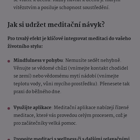
se vraťte k dechu. Každý návrat k dechu je malým
vítězstvím a posiluje schopnost soustředění.
Jak si udržet meditační návyk?
Pro trvalý efekt je klíčové integrovat meditaci do vašeho
životního stylu:
Mindfulness v pohybu
: Nemusíte sedět nehybně.
Věnujte se vědomé chůzi (vnímejte kontakt chodidel
se zemí) nebo vědomému mytí nádobí (vnímejte
teplotu vody, vůni mycího prostředku). Přenesete tak
praxi do běžného dne.
Využijte aplikace
: Meditační aplikace nabízejí řízené
meditace, které vás provedou celým procesem, což je
pro začátečníky velká pomoc.
P
ropojte meditaci s wellness či s dalšími relaxačními