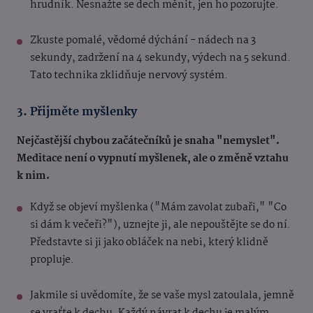
hrudník. Nesnažte se dech měnit, jen ho pozorujte.
Zkuste pomalé, vědomé dýchání - nádech na 3
sekundy, zadržení na 4 sekundy, výdech na 5 sekund.
Tato technika zklidňuje nervový systém.
3. Přijměte myšlenky
Nejčastější chybou začátečníků je snaha "nemyslet".
Meditace není o vypnutí myšlenek, ale o změně vztahu
k nim.
Když se objeví myšlenka ("Mám zavolat zubaři," "Co
si dám k večeři?"), uznejte ji, ale nepouštějte se do ní.
Představte si ji jako obláček na nebi, který klidně
propluje.
Jakmile si uvědomíte, že se vaše mysl zatoulala, jemně