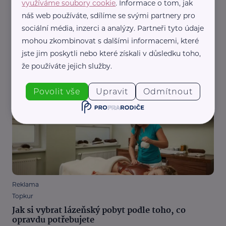
využíváme soubory cookie
. Informace o tom, jak
náš web používáte, sdílíme se svými partnery pro
sociální média, inzerci a analýzy. Partneři tyto údaje
Reklama
mohou zkombinovat s dalšími informacemi, které
Topkur
jste jim poskytli nebo které získali v důsledku toho,
Sirné, radonové a solné koupele: v čem se liší a
že používáte jejich služby.
pro koho se hodí?
Lázně a wellness
Péče o sebe
Zdraví
Povolit vše
Upravit
Odmítnout
Reklama
Topkur
Jak si vybrat lázeňský pobyt podle toho, co
opravdu potřebujete