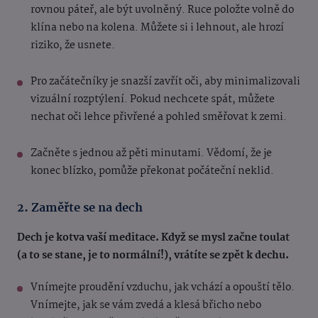
rovnou páteř, ale být uvolněný. Ruce položte volně do
klína nebo na kolena. Můžete si i lehnout, ale hrozí
riziko, že usnete.
Pro začátečníky je snazší zavřít oči, aby minimalizovali
vizuální rozptýlení. Pokud nechcete spát, můžete
nechat oči lehce přivřené a pohled směřovat k zemi.
Začněte s jednou až pěti minutami. Vědomí, že je
konec blízko, pomůže překonat počáteční neklid.
2. Zaměřte se na dech
Dech je kotva vaší meditace. Když se mysl začne toulat
(a to se stane, je to normální!), vrátíte se zpět k dechu.
Vnímejte proudění vzduchu, jak vchází a opouští tělo.
Vnímejte, jak se vám zvedá a klesá břicho nebo