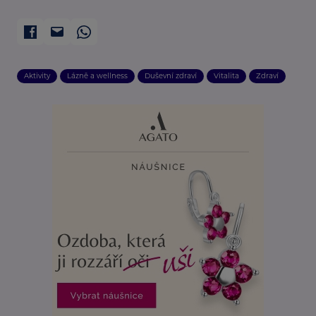
Aktivity
Lázně a wellness
Duševní zdraví
Vitalita
Zdraví