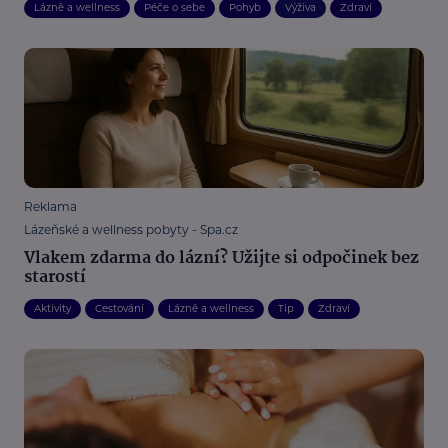
Lázně a wellness
Péče o sebe
Pohyb
Výživa
Zdraví
Reklama
Lázeňské a wellness pobyty - Spa.cz
Vlakem zdarma do lázní? Užijte si odpočinek bez
starostí
Aktivity
Cestování
Lázně a wellness
Tip
Zdraví