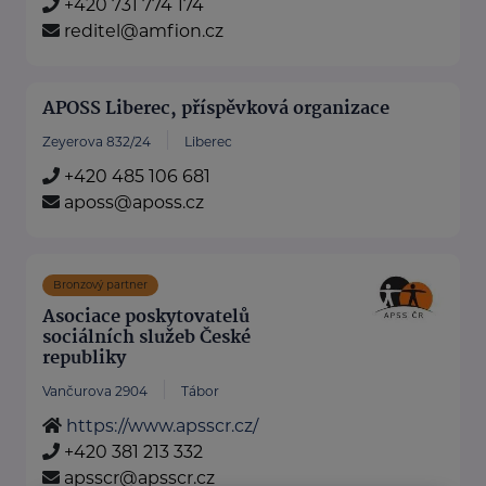
+420 731 774 174
reditel@amfion.cz
APOSS Liberec, příspěvková organizace
Zeyerova 832/24
Liberec
+420 485 106 681
aposs@aposs.cz
Bronzový partner
Asociace poskytovatelů
sociálních služeb České
republiky
Vančurova 2904
Tábor
https://www.apsscr.cz/
+420 381 213 332
apsscr@apsscr.cz