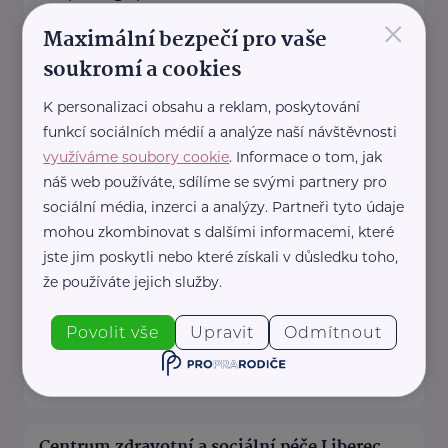
×
Maximální bezpečí pro vaše
Buona Strada s.r.o.
soukromí a cookies
Venušina 544/6
Liberec
K personalizaci obsahu a reklam, poskytování
www.buonastrada.cz
funkcí sociálních médií a analýze naší návštěvnosti
+420 608 306 154
využíváme soubory cookie
. Informace o tom, jak
info@buonastrada.cz
náš web používáte, sdílíme se svými partnery pro
sociální média, inzerci a analýzy. Partneři tyto údaje
mohou zkombinovat s dalšími informacemi, které
CENTRUM PRO ZDRAVOTNĚ POSTIŽENÉ
jste jim poskytli nebo které získali v důsledku toho,
Libereckého kraje, o.p.s.
že používáte jejich služby.
Zahradní 415/10
Liberec
www.czplk.cz
Povolit vše
Upravit
Odmítnout
+420 485 104 044
info@czplk.cz
Centrum zdravotní a sociální péče Liberec,