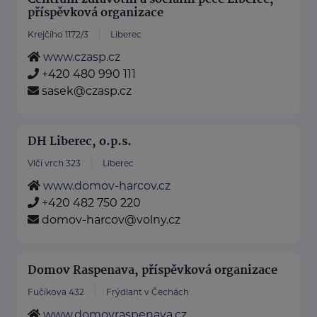
příspěvková organizace
Krejčího 1172/3
Liberec
www.czasp.cz
+420 480 990 111
sasek@czasp.cz
DH Liberec, o.p.s.
Vlčí vrch 323
Liberec
www.domov-harcov.cz
+420 482 750 220
domov-harcov@volny.cz
Domov Raspenava, příspěvková organizace
Fučíkova 432
Frýdlant v Čechách
www.domovraspenava.cz