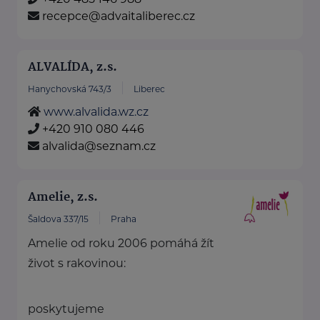
recepce@advaitaliberec.cz
ALVALÍDA, z.s.
Hanychovská 743/3
Liberec
www.alvalida.wz.cz
+420 910 080 446
alvalida@seznam.cz
Amelie, z.s.
Šaldova 337/15
Praha
Amelie od roku 2006 pomáhá žít
život s rakovinou:
poskytujeme