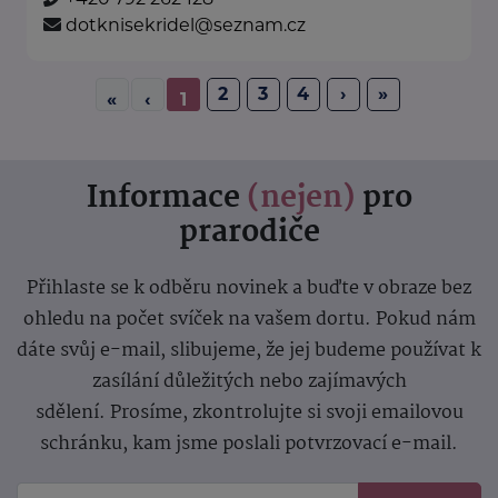
dotknisekridel@seznam.cz
2
3
4
›
»
«
‹
1
Informace
(nejen)
pro
prarodiče
Přihlaste se k odběru novinek a buďte v obraze bez
ohledu na počet svíček na vašem dortu. Pokud nám
dáte svůj e-mail, slibujeme, že jej budeme používat k
zasílání důležitých nebo zajímavých
sdělení.
Prosíme, zkontrolujte si svoji emailovou
schránku, kam jsme poslali potvrzovací e-mail.