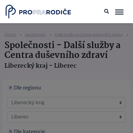
Domů
Společnosti
Další služby a Centra duševního zdraví
Společnosti - Další služby a
Centra duševního zdraví
Liberecký kraj - Liberec
Dle regionu
Dle kategorie