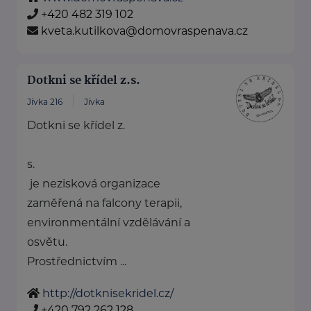
+420 482 319 102
kveta.kutilkova@domovraspenava.cz
Dotkni se křídel z.s.
Jívka 216
Jívka
Dotkni se křídel z.
s.
je nezisková organizace
zaměřená na falcony terapii,
environmentální vzdělávání a
osvětu.
Prostřednictvím ...
http://dotknisekridel.cz/
+420 792 262 128