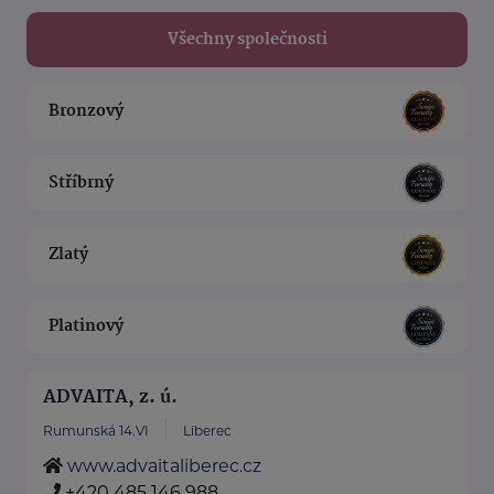
Všechny společnosti
Bronzový
Stříbrný
Zlatý
Platinový
ADVAITA, z. ú.
Rumunská 14.VI
Liberec
www.advaitaliberec.cz
+420 485 146 988