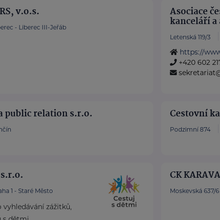
S, v.o.s.
Asociace če
kanceláří a
erec - Liberec III-Jeřáb
Letenská 119/3
https://www
+420 602 21
sekretariat
public relation s.r.o.
Cestovní ka
nčín
Podzimní 874
s.r.o.
CK KARAVAN
aha 1 - Staré Město
Moskevská 637/6
o vyhledávání zážitků,
ů s dětmi