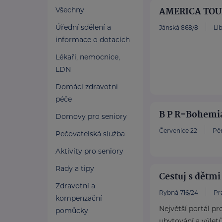
AMERICA TOUR
Všechny
Úřední sdělení a
Jánská 868/8
Lib
informace o dotacích
Lékaři, nemocnice,
LDN
Domácí zdravotní
péče
B P R-Bohemia 
Domovy pro seniory
Červenice 22
Pě
Pečovatelská služba
Aktivity pro seniory
Rady a tipy
Cestuj s dětmi 
Zdravotní a
Rybná 716/24
Pr
kompenzační
Největší portál pr
pomůcky
ubytování a výlet