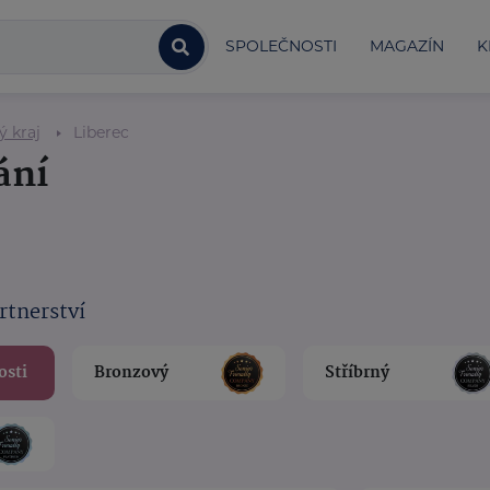
SPOLEČNOSTI
MAGAZÍN
K
ý kraj
Liberec
ání
rtnerství
osti
Bronzový
Stříbrný