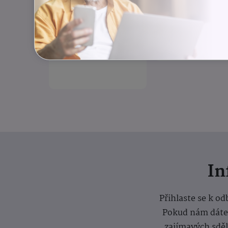
rovnováha
Moskevská 28/23
Odlehčovací služba
I
Přihlaste se k o
Pokud nám dáte s
zajímavých sdě