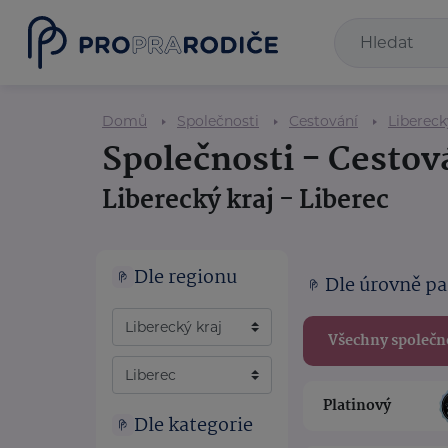
Domů
Společnosti
Cestování
Libereck
Společnosti - Cestov
Liberecký kraj - Liberec
Dle regionu
Dle úrovně pa
Všechny společn
Platinový
Dle kategorie