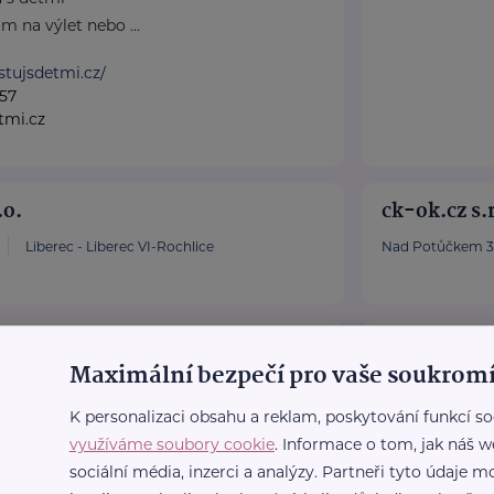
 na výlet nebo ...
stujsdetmi.cz/
57
tmi.cz
.o.
ck-ok.cz s.r
Liberec - Liberec VI-Rochlice
Nad Potůčkem 3
ečnost s ručením omezeným
Ing. Stanis
Maximální bezpečí pro vaše soukromí
iberec - Liberec I-Staré Město
Mšenská 57
K personalizaci obsahu a reklam, poskytování funkcí so
využíváme soubory cookie
. Informace o tom, jak náš w
sociální média, inzerci a analýzy. Partneři tyto údaje
.
Ministerstv