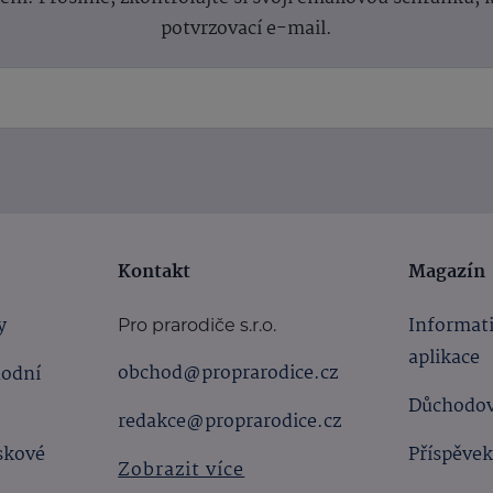
potvrzovací e-mail.
Kontakt
Magazín
y
Informat
Pro prarodiče s.r.o.
aplikace
obchod@proprarodice.cz
hodní
Důchodov
redakce@proprarodice.cz
skové
Příspěvek
Zobrazit více