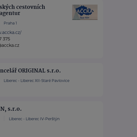
ských cestovních
 agentur
Praha 1
.accka.cz/
7 375
@accka.cz
ncelář ORIGINAL s.r.o.
Liberec - Liberec XII-Staré Pavlovice
, s.r.o.
Liberec - Liberec IV-Perštýn