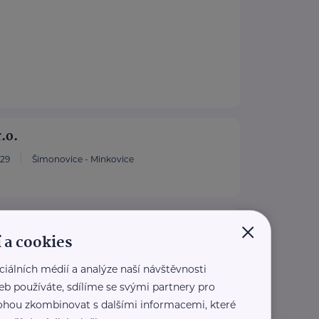
.o.
29
Šimonovice - Minkovice
×
lav Kysilka
 a cookies
Liberec - Liberec XXIX-Kunratice
ciálních médií a analýze naší návštěvnosti
eb používáte, sdílíme se svými partnery pro
 mohou zkombinovat s dalšími informacemi, které
o zahraničních věcí ČR