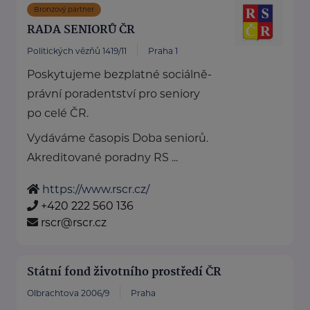
Bronzový partner
RADA SENIORŮ ČR
Politických vězňů 1419/11
Praha 1
Poskytujeme bezplatné sociálně-
právní poradentství pro seniory
po celé ČR.
Vydáváme časopis Doba seniorů.
Akreditované poradny RS ...
https://www.rscr.cz/
+420 222 560 136
rscr@rscr.cz
Státní fond životního prostředí ČR
Olbrachtova 2006/9
Praha