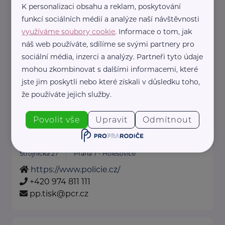
K personalizaci obsahu a reklam, poskytování
Poradny NRZP ČR
funkcí sociálních médií a analýze naší návštěvnosti
Poradna NRZP ČR v Praze
využíváme soubory cookie
. Informace o tom, jak
Partyzánská 1/7, 170 00 Praha 7
náš web používáte, sdílíme se svými partnery pro
230 234 956, ...
sociální média, inzerci a analýzy. Partneři tyto údaje
mohou zkombinovat s dalšími informacemi, které
https://nrzp.cz/
jste jim poskytli nebo které získali v důsledku toho,
+420 230 234 954
že používáte jejich služby.
nrzpcr@nrzp.cz
Povolit vše
Upravit
Odmítnout
Policie ČR
Strojnická 27
Praha 7 - Holešovice
https://www.policie.cz/
+420 974 811 111
pp.tisk@pcr.cz