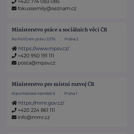
+420 774 083 085
fokussemily@seznam.cz
Ministerstvo práce a sociálních věcí ČR
Na Poříčním právu 1/376
Praha 2
https://www.mpsv.cz/
+420 950 191 111
posta@mpsv.cz
Ministerstvo pro místní rozvoj ČR
Staroměstské náměstí 6
Praha 1
https://mmr.gov.cz/
+420 224 861 111
info@mmr.cz