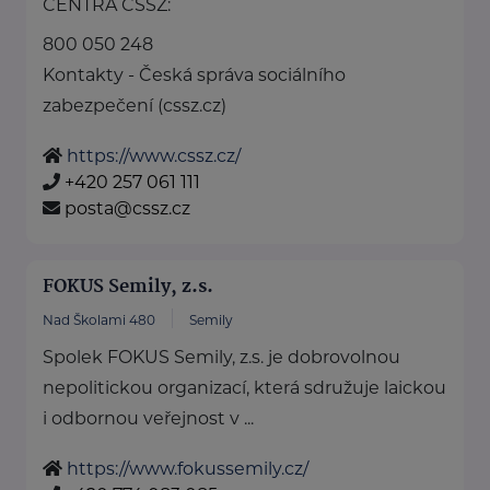
CENTRA ČSSZ:
800 050 248
Kontakty - Česká správa sociálního
zabezpečení (cssz.cz)
https://www.cssz.cz/
+420 257 061 111
posta@cssz.cz
FOKUS Semily, z.s.
Nad Školami 480
Semily
Spolek FOKUS Semily, z.s. je dobrovolnou
nepolitickou organizací, která sdružuje laickou
i odbornou veřejnost v ...
https://www.fokussemily.cz/