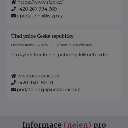
https://www.sfzp.cz/
+420 267 994 369
epodatelna@sfzp.cz
Úřad práce České republiky
Dobrovského 1278/25
Praha 7 - Holešovice
Pro výběr konkrétní pobočky klikněte zde
.
www.uradprace.cz
+420 950 180 111
podatelna.gr@uradprace.cz
Informace
(nejen)
pro