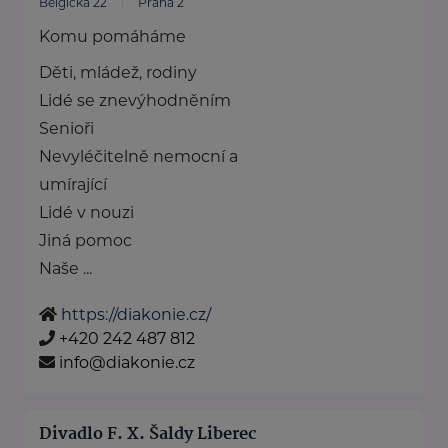
Belgická 22
Praha 2
Komu pomáháme
Děti, mládež, rodiny
Lidé se znevýhodněním
Senioři
Nevyléčitelně nemocní a
umírající
Lidé v nouzi
Jiná pomoc
Naše ...
https://diakonie.cz/
+420 242 487 812
info@diakonie.cz
Divadlo F. X. Šaldy Liberec