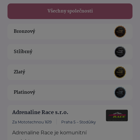
Všechny společnosti
Bronzový
Stříbrný
Zlatý
Platinový
Adrenaline Race s.r.o.
Za Mototechnou 1619
Praha 5 – Stodůlky
Adrenaline Race je komunitní