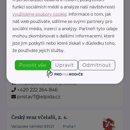
+420 485 352 604
funkcí sociálních médií a analýze naší návštěvnosti
petra.palascakova@tul.cz
využíváme soubory cookie
. Informace o tom, jak
náš web používáte, sdílíme se svými partnery pro
sociální média, inzerci a analýzy. Partneři tyto údaje
Centrum Elpida - Přístav
mohou zkombinovat s dalšími informacemi, které
jste jim poskytli nebo které získali v důsledku toho,
V Přístavu 1639/24
Praha 7 - Holešovice
že používáte jejich služby.
Elpida je nezisková organizace, která od roku
2002 podporuje seniory v aktivním životě.
Povolit vše
Upravit
Odmítnout
Provozuje 2 ...
https://centrum.elpida.cz/
+420 222 264 846
pristav7@elpida.cz
Český svaz včelařů, z. s.
Václavské náměstí 831/21
Praha 1