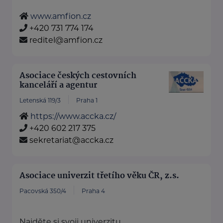
www.amfion.cz
+420 731 774 174
reditel@amfion.cz
Asociace českých cestovních
kanceláří a agentur
Letenská 119/3
Praha 1
https://www.accka.cz/
+420 602 217 375
sekretariat@accka.cz
Asociace univerzit třetího věku ČR, z.s.
Pacovská 350/4
Praha 4
Najděte si svoji univerzitu