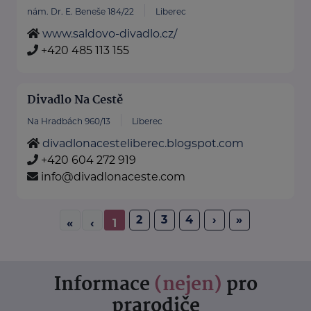
nám. Dr. E. Beneše 184/22
Liberec
www.saldovo-divadlo.cz/
+420 485 113 155
Divadlo Na Cestě
Na Hradbách 960/13
Liberec
divadlonacesteliberec.blogspot.com
+420 604 272 919
info@divadlonaceste.com
2
3
4
›
»
«
‹
1
Informace
(nejen)
pro
prarodiče