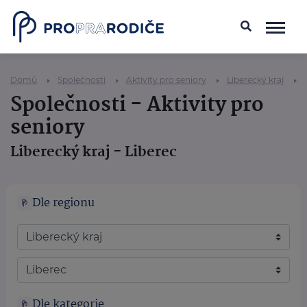
Domů
Společnosti
Aktivity pro seniory
Liberecký kraj
Společnosti - Aktivity pro
seniory
Liberecký kraj - Liberec
Dle regionu
Dle kategorie