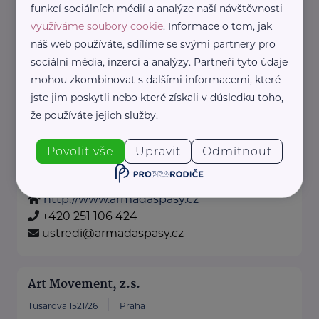
funkcí sociálních médií a analýze naší návštěvnosti
Arcidiecézní charita Praha
využíváme soubory cookie
. Informace o tom, jak
náš web používáte, sdílíme se svými partnery pro
Londýnská 13/44
Praha
sociální média, inzerci a analýzy. Partneři tyto údaje
http://www.charita-adopce.cz
mohou zkombinovat s dalšími informacemi, které
+420 222 512 401
jste jim poskytli nebo které získali v důsledku toho,
praha@praha.charita.cz
že používáte jejich služby.
Povolit vše
Upravit
Odmítnout
Armáda spásy v České republice, z.s.
Petržílkova 2565/23
Praha
http://www.armadaspasy.cz
+420 251 106 424
ustredi@armadaspasy.cz
Art Movement, z.s.
Tusarova 1521/26
Praha