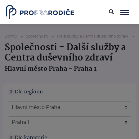
Domů
Společnosti
Další služby a Centra duševního zdraví
Společnosti - Další služby a
Centra duševního zdraví
Hlavní město Praha - Praha 1
Dle regionu
Dle kategorie