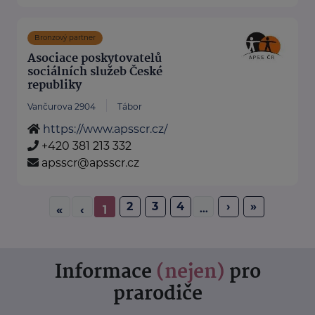
Bronzový partner
Asociace poskytovatelů
sociálních služeb České
republiky
Vančurova 2904
Tábor
https://www.apsscr.cz/
+420 381 213 332
apsscr@apsscr.cz
2
3
4
›
»
...
«
‹
1
Informace
(nejen)
pro
prarodiče