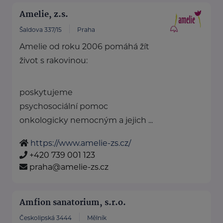
Amelie, z.s.
Šaldova 337/15
Praha
Amelie od roku 2006 pomáhá žít
život s rakovinou:
poskytujeme
psychosociální pomoc
onkologicky nemocným a jejich ...
https://www.amelie-zs.cz/
+420 739 001 123
praha@amelie-zs.cz
Amfion sanatorium, s.r.o.
Českolipská 3444
Mělník