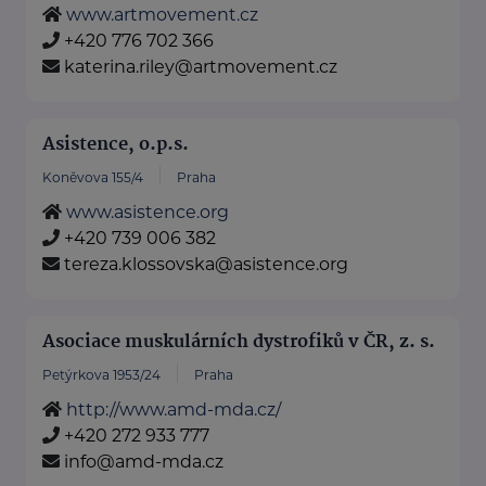
www.artmovement.cz
+420 776 702 366
katerina.riley@artmovement.cz
Asistence, o.p.s.
Koněvova 155/4
Praha
www.asistence.org
+420 739 006 382
tereza.klossovska@asistence.org
Asociace muskulárních dystrofiků v ČR, z. s.
Petýrkova 1953/24
Praha
http://www.amd-mda.cz/
+420 272 933 777
info@amd-mda.cz