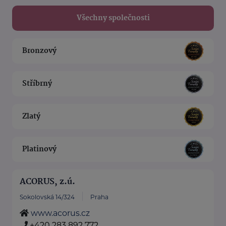
Všechny společnosti
Bronzový
Stříbrný
Zlatý
Platinový
ACORUS, z.ú.
Sokolovská 14/324
Praha
www.acorus.cz
+420 283 892 772