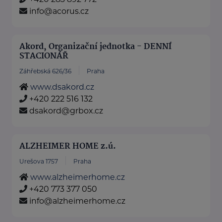
info@acorus.cz
Akord, Organizační jednotka - DENNÍ
STACIONÁŘ
Záhřebská 626/36
Praha
www.dsakord.cz
+420 222 516 132
dsakord@grbox.cz
ALZHEIMER HOME z.ú.
Urešova 1757
Praha
www.alzheimerhome.cz
+420 773 377 050
info@alzheimerhome.cz