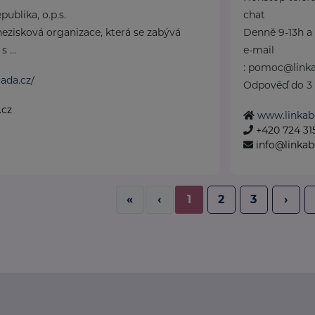
publika, o.p.s.
chat
nezisková organizace, která se zabývá
Denně 9-13h a 
 ...
e-mail
: pomoc@linka
ada.cz/
Odpověď do 3 
.cz
www.linkab
+420 724 31
info@linkab
«
‹
1
2
3
›