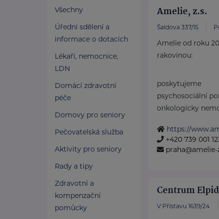
Amelie, z.s.
Všechny
Úřední sdělení a
Šaldova 337/15
P
informace o dotacích
Amelie od roku 20
rakovinou:
Lékaři, nemocnice,
LDN
poskytujeme
Domácí zdravotní
psychosociální p
péče
onkologicky nemoc
Domovy pro seniory
https://www.ame
Pečovatelská služba
+420 739 001 12
Aktivity pro seniory
praha@amelie-z
Rady a tipy
Zdravotní a
Centrum Elpida
kompenzační
V Přístavu 1639/24
pomůcky