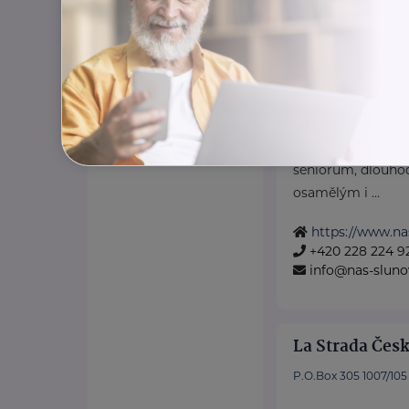
Institut zdrav
služeb, z.ú.
Libušská 60/149
Náš Slunovrat pos
podpory asistova
seniorům, dlouh
osamělým i ...
https://www.na
+420 228 224 9
info@nas-sluno
La Strada Česk
P.O.Box 305 1007/105