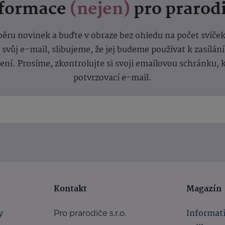
nformace
(nejen)
pro prarod
dběru novinek a buďte v obraze bez ohledu na počet svíče
vůj e-mail, slibujeme, že jej budeme používat k zasílán
lení.
Prosíme, zkontrolujte si svoji emailovou schránku, 
potvrzovací e-mail.
Kontakt
Magazín
y
Informat
Pro prarodiče s.r.o.