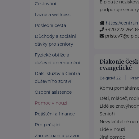
Elpida je neziskov
Cestování
podporuje seniory 
Lázně a wellness
https://centrum
Poslední cesta
+420 222 264 8
pristav7@elpida
Důchody a sociální
dávky pro seniory
Fyzické obtíže a
Diakonie Česk
duševní onemocnění
evangelické
Další služby a Centra
Belgická 22
Prah
duševního zdraví
Komu pomáhám
Osobní asistence
Děti, mládež, rodi
Pomoc v nouzi
Lidé se znevýhod
Pojištění a finance
Senioři
Nevyléčitelně nem
Pro pečující
Lidé v nouzi
Zaměstnání a právní
Jiná pomoc