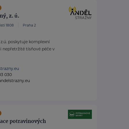
ý, z. ú.
stí 1808
Praha 2
 z.ú. poskytuje komplexní
i nepřetržité tísňové péče v
trazny.eu
03 030
ndelstrazny.eu
race potravinových