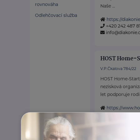
rovnováha
Naše ...
Odlehčovací služba
https://diakonie
+420 242 487 8
info@diakonie.
HOST Home-S
V.P.Čkalova 784/22
HOST Home-Start 
nezisková organiza
let podporuje rodin
https://www.ho
+420 776 556 8
produkce@host