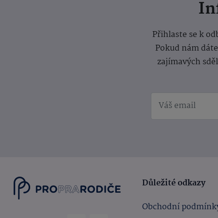
I
Přihlaste se k o
Pokud nám dáte s
zajímavých sdě
Důležité odkazy
Obchodní podmínk