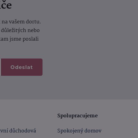
iče
k na vašem dortu.
í důležitých nebo
kam jsme poslali
Odeslat
Spolupracujeme
ivní důchodová
Spokojený domov