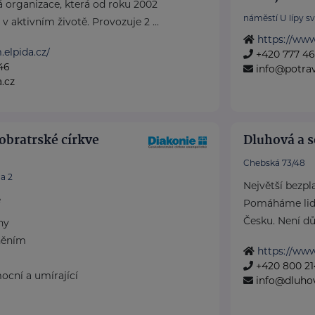
á organizace, která od roku 2002
náměstí U lípy s
v aktivním životě. Provozuje 2 ...
https://www
.elpida.cz/
+420 777 4
46
info@potra
.cz
obratrské církve
Dluhová a s
Chebská 73/48
a 2
Největší bezpl
e
Pomáháme lid
Česku. Není důl
ny
něním
https://ww
+420 800 21
ocní a umírající
info@dluho