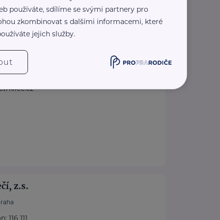
eb používáte, sdílíme se svými partnery pro
entrum Petrklíč, z.s.
 mohou zkombinovat s dalšími informacemi, které
46
Česká Třebová
oužíváte jejich služby.
ní sociální služby je poskytovat osobám
lové skupiny takovou péči, pomoc a ...
out
.petrklice.cz/
trklice.cz
í, z.s.
raha
: 116 111