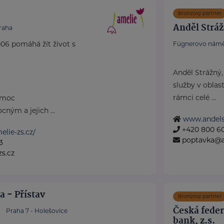
Bronzový partner
Anděl Strážn
raha
06 pomáhá žít život s
Fügnerovo námě
Anděl Strážný,
služby v oblast
rámci celé ...
omoc
ným a jejich ...
www.andels
+420 800 6
lie-zs.cz/
poptavka@a
3
s.cz
 - Přístav
Bronzový partner
Česká fede
Praha 7 - Holešovice
bank, z.s.