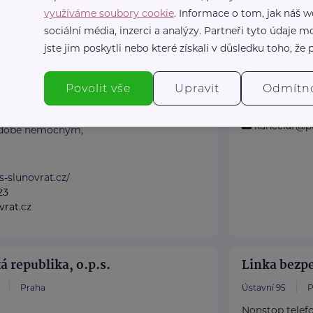
využíváme soubory cookie
. Informace o tom, jak náš w
otně-sociálních
Komunitní c
sociální média, inzerci a analýzy. Partneři tyto údaje
Nové náměstí 17
jste jim poskytli nebo které získali v důsledku toho, že p
Praha
Posláním terén
patřícím do cí
Povolit vše
Upravit
Odmítn
kytuje služby komplexní
https://www
ného života. Pomáháme
kancelar@pe
odobě nemocným,
s-slunovrat.cz/
23
vrat.cz
á republika, o.p.s.
Linka bezpeč
Praha
Ústavní 95
P
Nonstop telefon