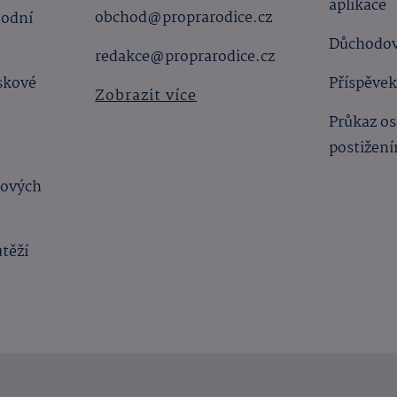
aplikace
obchod@proprarodice.cz
hodní
Důchodov
redakce@proprarodice.cz
skové
Příspěvek
Zobrazit více
Průkaz os
postižen
bových
utěží