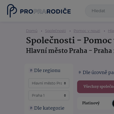
Domů
Společnosti
Pomoc v nouzi
Hla
Společnosti - Pomoc 
Hlavní město Praha - Praha 
Dle regionu
Dle úrovně pa
Všechny společn
Platinový
Dle kategorie