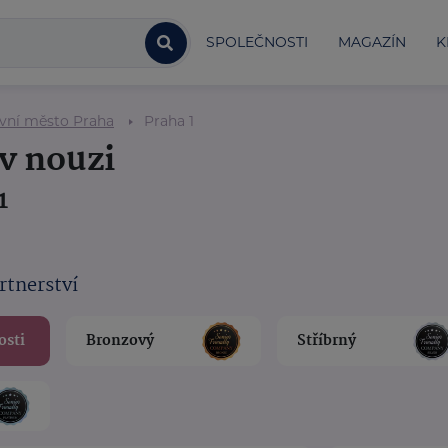
SPOLEČNOSTI
MAGAZÍN
K
vní město Praha
Praha 1
v nouzi
1
rtnerství
osti
Bronzový
Stříbrný