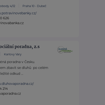
vobody 4/12
Praha 10 - Dubeč
.potravinovebanky.cz/
60 626
vinovabanka.cz
ociální poradna, z.s
Karlovy Vary
atná poradna v Česku.
em zbavit se dluhů po celém
ežité odkud ...
w.dluhovaporadna.cz/
4 214
vaporadna.cz