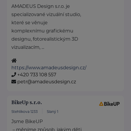
AMADEUS Design s.r.o. je
specializované vizuální studio,
které se věnuje
komplexnímu grafickému
designu, fotorealistickým 3D
vizualizacím, ...
https://www.amadeusdesign.cz/
+420 733 108 557
petr@amadeusdesign.cz
BikeUp s.r.o.
Stehlíkova 1233
Slaný 1
Jsme BikeUP
– měníme způsob, jakým děti