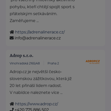
pohybu, kteří chtějí spojit sport s
přátelským setkáváním.
Zaměřujeme ...
https://adrenalinerace.cz/
info@adrenalinerace.cz
Adrop s.r.o.
Vinohradská 2165/48
Praha 2
Adrop.cz je největší česko-
slovenskou zážitkovou, která již
20 let přináší lidem radost.
V nabídce naleznete více ...
https://www.adrop.cz/
+420 775 886 502