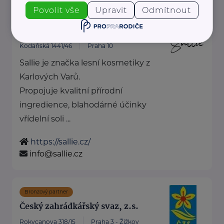
Povolit vše
Upravit
Odmítnout
Cosmee Vision s. r. o.
Kodaňská 1441/46
Praha 10
Sallie je značka lesní kosmetiky z
Karlových Varů.
Propojuje kvalitní přírodní
ingredience, blahodárné účinky
vřídelní soli ...
https://sallie.cz/
info@sallie.cz
Bronzový partner
Český zahrádkářský svaz, z.s.
Rokycanova 318/15
Praha 3 - Žižkov