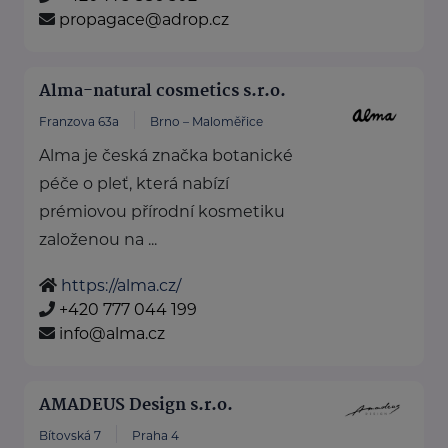
propagace@adrop.cz
Alma-natural cosmetics s.r.o.
Franzova 63a
Brno – Maloměřice
Alma je česká značka botanické
péče o pleť, která nabízí
prémiovou přírodní kosmetiku
založenou na ...
https://alma.cz/
+420 777 044 199
info@alma.cz
AMADEUS Design s.r.o.
Bítovská 7
Praha 4