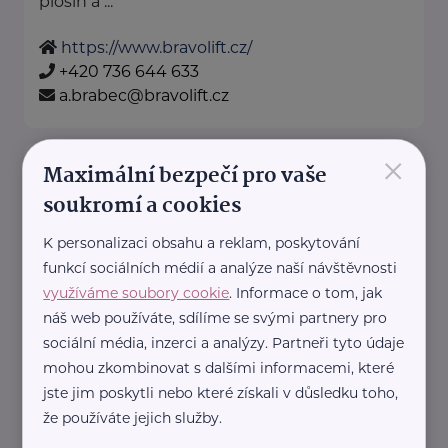
plošin a ...
https://www.bravolift.cz/
+420 736 644 633
a.brabec@bravolift.cz
×
Cestuj s dětmi s.r.o.
Maximální bezpečí pro vaše
soukromí a cookies
Rybná 716/24
Praha 1 - Staré Město
Největší portál pro vyhledávání
K personalizaci obsahu a reklam, poskytování
zážitků, ubytování a výletů s
funkcí sociálních médií a analýze naší návštěvnosti
dětmi
využíváme soubory cookie
. Informace o tom, jak
Poradíme Vám, kam na výlet
náš web používáte, sdílíme se svými partnery pro
sociální média, inzerci a analýzy. Partneři tyto údaje
nebo ...
mohou zkombinovat s dalšími informacemi, které
https://www.cestujsdetmi.cz/
jste jim poskytli nebo které získali v důsledku toho,
+420 608 860 757
že používáte jejich služby.
info@cestujsdetmi.cz