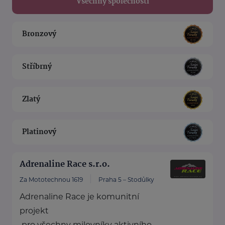
Všechny společnosti
Bronzový
Stříbrný
Zlatý
Platinový
Adrenaline Race s.r.o.
Za Mototechnou 1619
Praha 5 – Stodůlky
Adrenaline Race je komunitní
projekt
pro všechny milovníky aktivního