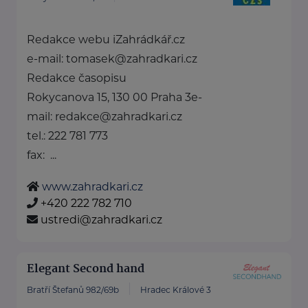
Redakce webu iZahrádkář.cz
e-mail: tomasek@zahradkari.cz
Redakce časopisu
Rokycanova 15, 130 00 Praha 3e-
mail: redakce@zahradkari.cz
tel.: 222 781 773
fax: ...
www.zahradkari.cz
+420 222 782 710
ustredi@zahradkari.cz
Elegant Second hand
Bratří Štefanů 982/69b
Hradec Králové 3