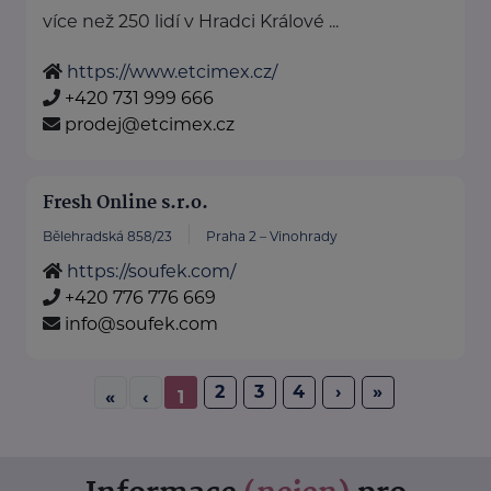
více než 250 lidí v Hradci Králové ...
https://www.etcimex.cz/
+420 731 999 666
prodej@etcimex.cz
Fresh Online s.r.o.
Bělehradská 858/23
Praha 2 – Vinohrady
https://soufek.com/
+420 776 776 669
info@soufek.com
2
3
4
›
»
«
‹
1