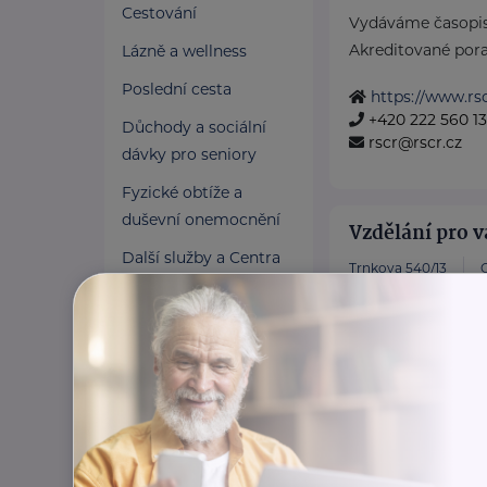
Cestování
Vydáváme časopis
Akreditované pora
Lázně a wellness
Poslední cesta
https://www.rsc
+420 222 560 1
Důchody a sociální
rscr@rscr.cz
dávky pro seniory
Fyzické obtíže a
duševní onemocnění
Vzdělání pro v
Další služby a Centra
Trnkova 540/13
duševního zdraví
Jsme moderní vzdě
Osobní asistence
poskytuje akredi
účetnictví, mezd, 
Pomoc v nouzi
evidence, daní ...
Pojištění a finance
www.vzdelanip
Pro pečující
+420 777 747 11
Zaměstnání a právní
info@vzdelanip