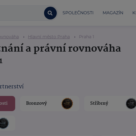
SPOLEČNOSTI
MAGAZÍN
K
rovnováha
Hlavní město Praha
Praha 1
tnání a právní rovnováha
1
rtnerství
osti
Bronzový
Stříbrný