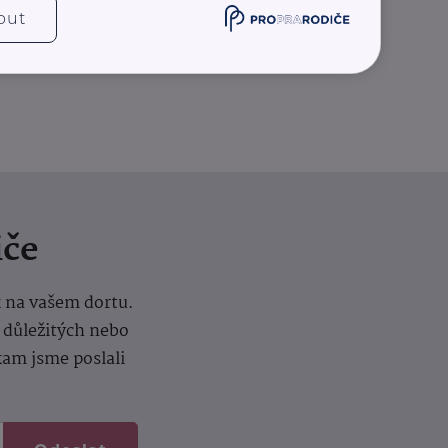
out
iče
k na vašem dortu.
í důležitých nebo
kam jsme poslali