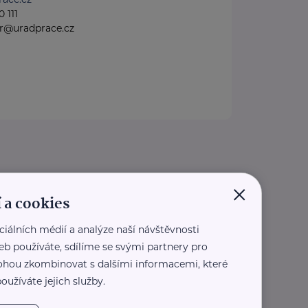
 111
gr@uradprace.cz
×
 a cookies
ciálních médií a analýze naší návštěvnosti
eb používáte, sdílíme se svými partnery pro
 mohou zkombinovat s dalšími informacemi, které
oužíváte jejich služby.