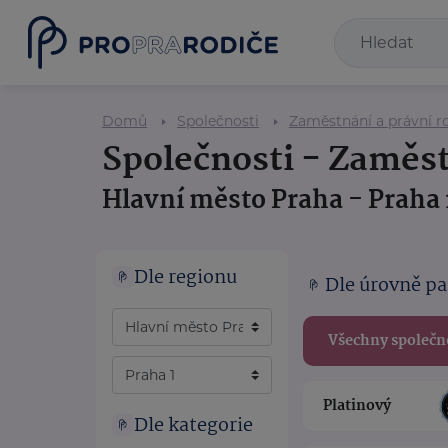
Domů
Společnosti
Zaměstnání a právní 
Společnosti - Zaměs
Hlavní město Praha - Praha 
Dle regionu
Dle úrovně pa
Všechny společn
Platinový
Dle kategorie