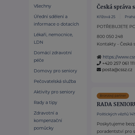
Česká správa 
Všechny
Úřední sdělení a
Křížová 25
Praha
informace o dotacích
POTŘEBUJETE PO
Lékaři, nemocnice,
800 050 248
LDN
Kontakty - Česká s
Domácí zdravotní
https://www.css
péče
+420 257 061 111
posta@cssz.cz
Domovy pro seniory
Pečovatelská služba
Aktivity pro seniory
Bronzový partner
Rady a tipy
RADA SENIOR
Zdravotní a
Politických vězňů 1419
kompenzační
Poskytujeme bezpl
pomůcky
poradentství pro s