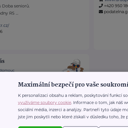
+420 950 180
 Doba seniorů.
podatelna.
dny RS ...
r.cz/
36
ás
Olomouc
lávací společnost, která
Maximální bezpečí pro vaše soukromí
tované ON-LINE kurzy
personalistiky, daňové
K personalizaci obsahu a reklam, poskytování funkcí so
využíváme soubory cookie
. Informace o tom, jak náš w
sociální média, inzerci a analýzy. Partneři tyto údaje
rovas.cz
jste jim poskytli nebo které získali v důsledku toho, že p
7
rovas.cz