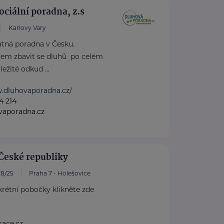
ociální poradna, z.s
Karlovy Vary
atná poradna v Česku.
em zbavit se dluhů po celém
ežité odkud ...
w.dluhovaporadna.cz/
4 214
vaporadna.cz
České republiky
8/25
Praha 7 - Holešovice
rétní pobočky klikněte zde
ace.cz