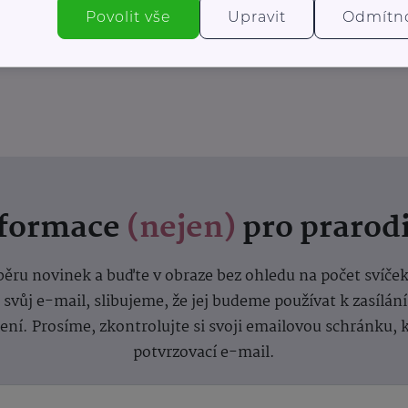
Povolit vše
Upravit
Odmítn
nformace
(nejen)
pro prarod
dběru novinek a buďte v obraze bez ohledu na počet svíče
vůj e-mail, slibujeme, že jej budeme používat k zasílán
lení.
Prosíme, zkontrolujte si svoji emailovou schránku, 
potvrzovací e-mail.