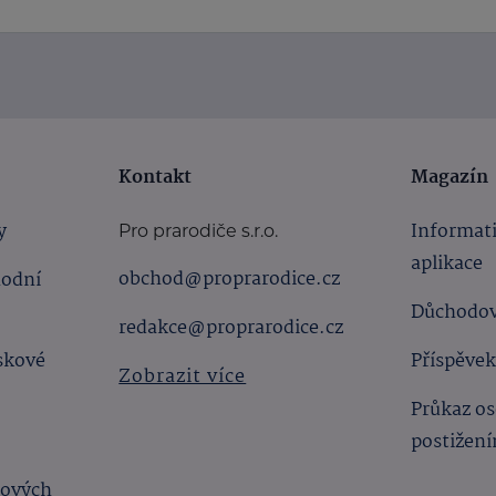
Kontakt
Magazín
y
Informat
Pro prarodiče s.r.o.
aplikace
obchod@proprarodice.cz
hodní
Důchodov
redakce@proprarodice.cz
skové
Příspěvek
Zobrazit více
Průkaz os
postižen
bových