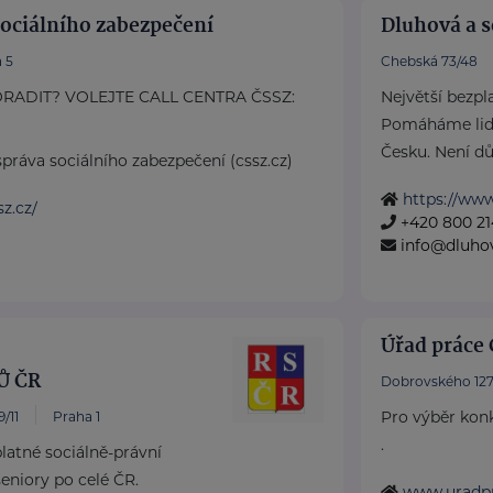
sociálního zabezpečení
Dluhová a s
 5
Chebská 73/48
RADIT? VOLEJTE CALL CENTRA ČSSZ:
Největší bezpl
Pomáháme lid
Česku. Není důl
práva sociálního zabezpečení (cssz.cz)
https://ww
z.cz/
+420 800 21
info@dluho
Úřad práce 
Ů ČR
Dobrovského 127
Pro výběr konk
/11
Praha 1
.
atné sociálně-právní
eniory po celé ČR.
www.uradpr