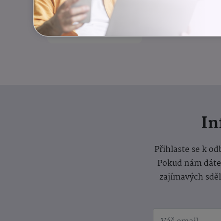
rovnováha
Odlehčovací služba
I
Přihlaste se k o
Pokud nám dáte s
zajímavých sdě