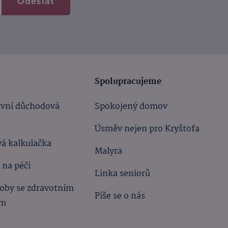
Odeslat
Spolupracujeme
ivní důchodová
Spokojený domov
Úsměv nejen pro Kryštofa
á kalkulačka
Malyra
 na péči
Linka seniorů
oby se zdravotním
Píše se o nás
ím