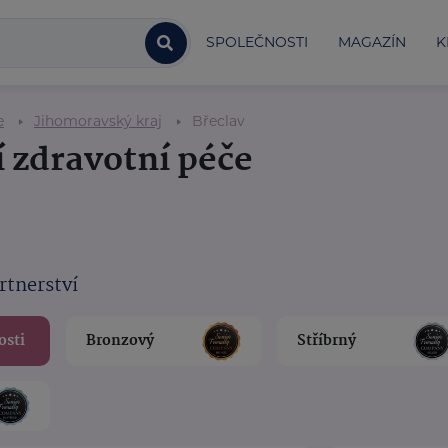
SPOLEČNOSTI
MAGAZÍN
K
e
Jihomoravský kraj
Břeclav
 zdravotní péče
rtnerství
osti
Bronzový
Stříbrný