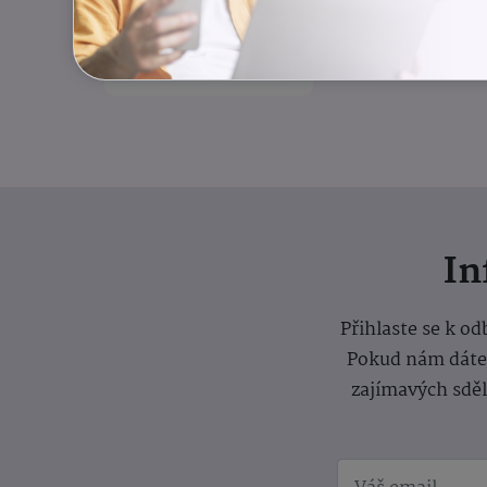
rovnováha
Odlehčovací služba
I
Přihlaste se k o
Pokud nám dáte s
zajímavých sdě