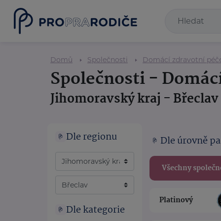
Domů
Společnosti
Domácí zdravotní péč
Společnosti - Domácí
Jihomoravský kraj - Břeclav
Dle regionu
Dle úrovně pa
Všechny společn
Platinový
Dle kategorie