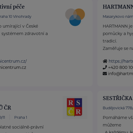
tivní péče
HARTMANN 
raha 10 Vinohrady
Masarykovo nám
o umírající v České
HARTMANN je o
íč systémem zdravotní a
pomůcky a hyg
tradicí.
Zaměřuje se na 
vnicentrum.cz/
https://har
vnicentrum.cz
+420 800 10
info@hartm
SESTŘIČKA.
Ů ČR
Budějovická 778
Pomáháme všu
/11
Praha 1
můžeme
atné sociálně-právní
. A každému, 