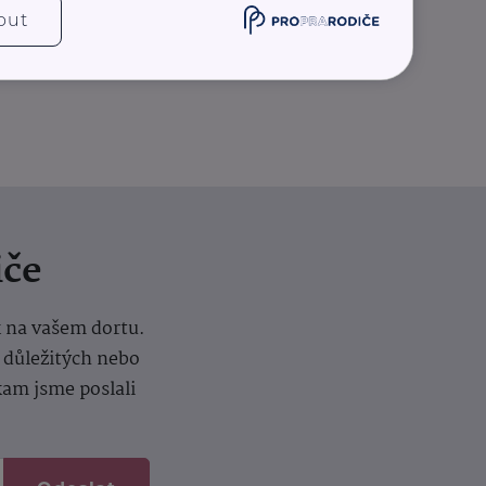
out
iče
k na vašem dortu.
í důležitých nebo
kam jsme poslali