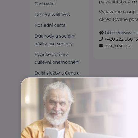
poradentství pro s
Cestování
Vydáváme časopis
Lázně a wellness
Akreditované pora
Poslední cesta
https://www.rsc
Důchody a sociální
+420 222 560 1
dávky pro seniory
rscr@rscr.cz
Fyzické obtíže a
duševní onemocnění
Další služby a Centra
duševního zdraví
Osobní asistence
Pomoc v nouzi
Pojištění a finance
Pro pečující
Zaměstnání a právní