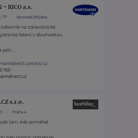
– RICO a.s.
. 77
Veverská Bítýška
dborník na zdravotnické
ienická řešení s dlouholetou
péči ...
tmanndirect.com/cs-cz
0 150
anndirect.cz
CZ s.r.o.
/3
Praha 4
de tam, kde pomáhat
kdo naši pomoc potřebuje.