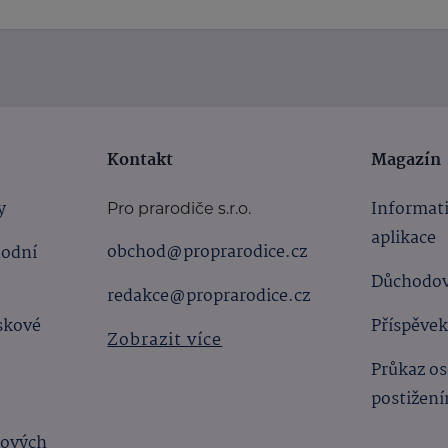
Kontakt
Magazín
y
Informat
Pro prarodiče s.r.o.
aplikace
obchod@proprarodice.cz
hodní
Důchodov
redakce@proprarodice.cz
skové
Příspěvek
Zobrazit více
Průkaz os
postižen
bových