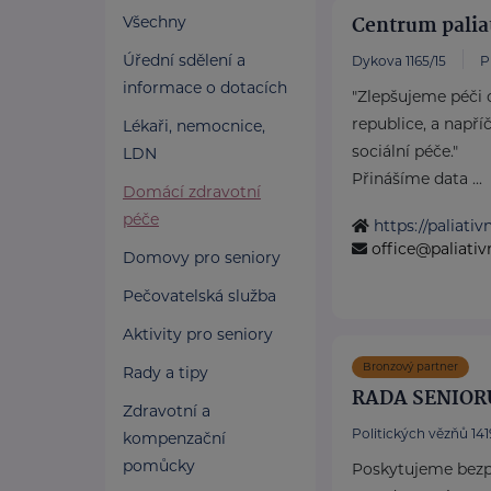
Centrum palia
Všechny
Úřední sdělení a
Dykova 1165/15
P
informace o dotacích
"Zlepšujeme péči 
republice, a např
Lékaři, nemocnice,
sociální péče."
LDN
Přinášíme data ...
Domácí zdravotní
péče
https://paliati
office@paliati
Domovy pro seniory
Pečovatelská služba
Aktivity pro seniory
Bronzový partner
Rady a tipy
RADA SENIOR
Zdravotní a
Politických vězňů 1419
kompenzační
pomůcky
Poskytujeme bezpl