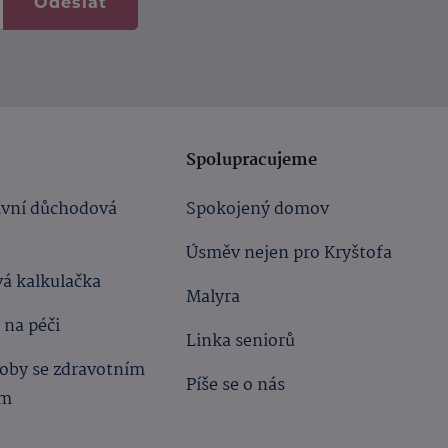
Odeslat
Spolupracujeme
ivní důchodová
Spokojený domov
Úsměv nejen pro Kryštofa
á kalkulačka
Malyra
 na péči
Linka seniorů
oby se zdravotním
Píše se o nás
ím