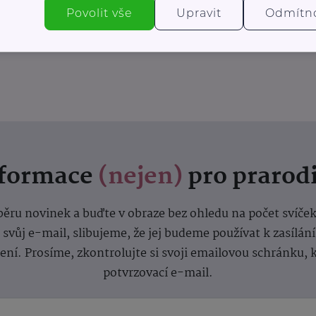
Povolit vše
Upravit
Odmítn
nformace
(nejen)
pro prarod
dběru novinek a buďte v obraze bez ohledu na počet svíče
vůj e-mail, slibujeme, že jej budeme používat k zasílán
lení.
Prosíme, zkontrolujte si svoji emailovou schránku, 
potvrzovací e-mail.