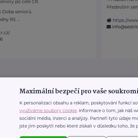
eniory po celé ČR.
Především seni
 Doba seniorů.
dny RS ...
https://www
info@sestri
r.cz/
36
Maximální bezpečí pro vaše soukromí
K personalizaci obsahu a reklam, poskytování funkcí so
využíváme soubory cookie
. Informace o tom, jak náš w
sociální média, inzerci a analýzy. Partneři tyto údaje
jste jim poskytli nebo které získali v důsledku toho, že p