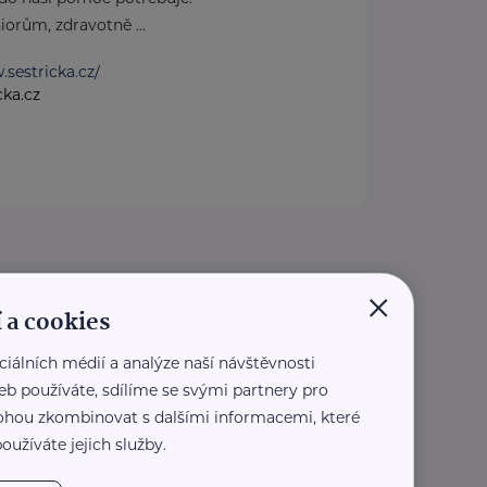
orům, zdravotně ...
.sestricka.cz/
cka.cz
×
 a cookies
ciálních médií a analýze naší návštěvnosti
eb používáte, sdílíme se svými partnery pro
 mohou zkombinovat s dalšími informacemi, které
oužíváte jejich služby.