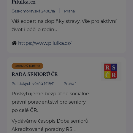
Pilulka.cz
Českomoravská 2408/1a
Praha
Váš expert na doplňky stravy. Vše pro aktivní
život i péči o rodinu.
https://www.pilulka.cz/
Bronzový partner
RADA SENIORŮ ČR
Politických vězňů 1419/11
Praha 1
Poskytujeme bezplatné sociálně-
právní poradentství pro seniory
po celé ČR.
Vydáváme časopis Doba seniorů.
Akreditované poradny RS ...