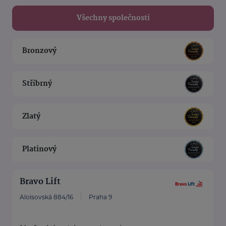
Všechny společnosti
Bronzový
Stříbrný
Zlatý
Platinový
Bravo Lift
Aloisovská 884/16
Praha 9