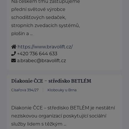
Na českém trhu zastupujeme
přední světové výrobce
schodišťových sedaček,
stropních zvedacích systémů,
plošin a ...
https://www.bravolift.cz/
+420 736 644 633
a.brabec@bravolift.cz
Diakonie ČCE - středisko BETLÉM
Císařova 394/27
Klobouky u Brna
Diakonie ČCE – středisko BETLÉM je nestátní
neziskovou organizací poskytující sociální
služby lidem s těžkým ...