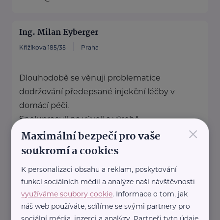
Ing. Milan Eyberger
Křižíkova 185/35
Praha
Dlouhodobě se věnuji problematice
dodržování předepsané injekční léčby v
domácí péči.
Spolupracuji na vývoji a výrobě ...
×
Maximální bezpečí pro vaše
https://tugi.cz/
soukromí a cookies
K personalizaci obsahu a reklam, poskytování
Marcela Sekerková - Polštáře
funkcí sociálních médií a analýze naší návštěvnosti
Matýsek
využíváme soubory cookie
. Informace o tom, jak
Hornická 661
Líně
náš web používáte, sdílíme se svými partnery pro
Matýsek - pohodlí, které spojuje
sociální média, inzerci a analýzy. Partneři tyto údaje