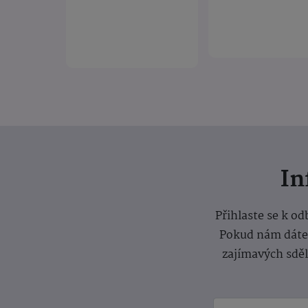
I
Přihlaste se k o
Pokud nám dáte s
zajímavých sdě