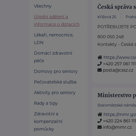
Česká správa 
Všechny
Úřední sdělení a
Křížová 25
Praha
informace o dotacích
POTŘEBUJETE PO
Lékaři, nemocnice,
800 050 248
LDN
Kontakty - Česká s
Domácí zdravotní
https://www.css
péče
+420 257 061 111
posta@cssz.cz
Domovy pro seniory
Pečovatelská služba
Aktivity pro seniory
Ministerstvo p
Rady a tipy
Staroměstské náměst
Zdravotní a
https://mmr.go
+420 224 861 111
kompenzační
info@mmr.cz
pomůcky