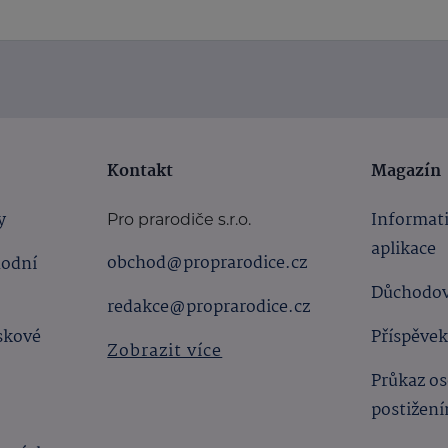
Kontakt
Magazín
y
Informat
Pro prarodiče s.r.o.
aplikace
obchod@proprarodice.cz
hodní
Důchodov
redakce@proprarodice.cz
skové
Příspěvek
Zobrazit více
Průkaz os
postižen