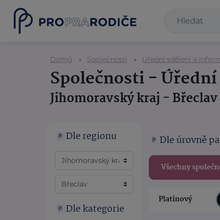
Domů
Společnosti
Úřední sdělení a infor
Společnosti - Úřední
Jihomoravský kraj - Břeclav
Dle regionu
Dle úrovně pa
Všechny společn
Platinový
Dle kategorie