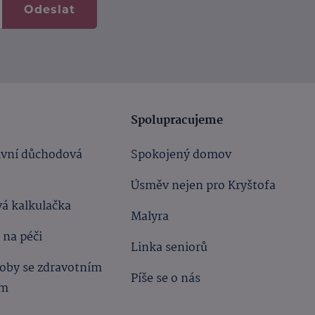
Odeslat
Spolupracujeme
ivní důchodová
Spokojený domov
Úsměv nejen pro Kryštofa
á kalkulačka
Malyra
 na péči
Linka seniorů
oby se zdravotním
Píše se o nás
ím