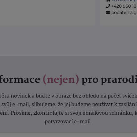
+420 950 180
podatelna.
nformace
(nejen)
pro prarod
dběru novinek a buďte v obraze bez ohledu na počet svíče
vůj e-mail, slibujeme, že jej budeme používat k zasílán
lení.
Prosíme, zkontrolujte si svoji emailovou schránku, 
potvrzovací e-mail.