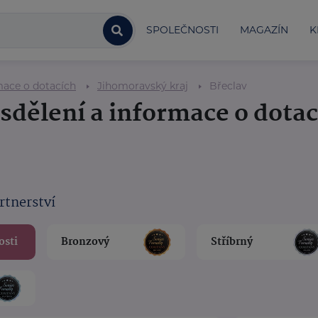
SPOLEČNOSTI
MAGAZÍN
K
mace o dotacích
Jihomoravský kraj
Břeclav
 sdělení a informace o dota
rtnerství
osti
Bronzový
Stříbrný