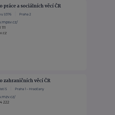
o práce a sociálních věcí ČR
u 1/376
Praha 2
w.mpsv.cz/
 111
v.cz
o zahraničních věcí ČR
stí 5
Praha 1 – Hradčany
w.mzv.cz/
4 222