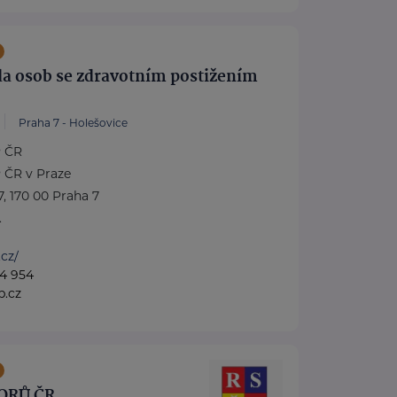
da osob se zdravotním postižením
Praha 7 - Holešovice
 ČR
 ČR v Praze
7, 170 00 Praha 7
.
.cz/
4 954
p.cz
ORŮ ČR