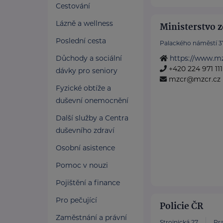
Cestování
Lázně a wellness
Ministerstvo z
Poslední cesta
Palackého náměstí 3
Důchody a sociální
https://www.mz
+420 224 971 111
dávky pro seniory
mzcr@mzcr.cz
Fyzické obtíže a
duševní onemocnění
Další služby a Centra
duševního zdraví
Osobní asistence
Pomoc v nouzi
Pojištění a finance
Pro pečující
Policie ČR
Zaměstnání a právní
Strojnická 27
Pra