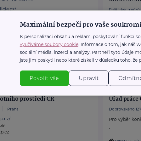
icie.cz/
Politických vězňů
Poskytujeme b
Maximální bezpečí pro vaše soukromí
poradentství p
K personalizaci obsahu a reklam, poskytování funkcí so
Vydáváme časo
využíváme soubory cookie
. Informace o tom, jak náš w
Akreditované p
sociální média, inzerci a analýzy. Partneři tyto údaje
https://www
jste jim poskytli nebo které získali v důsledku toho, že p
+420 222 56
rscr@rscr.c
Povolit vše
Upravit
Odmítn
votního prostředí ČR
Úřad práce 
Praha
Dobrovského 127
p.cz/
Pro výběr konk
69
.
p.cz
www.uradpr