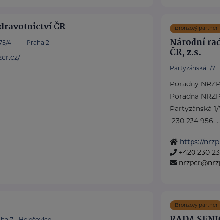
dravotnictví ČR
Bronzový partner
Národní ra
75/4
Praha 2
ČR, z.s.
cr.cz/
Partyzánská 1/7
Poradny NRZP
Poradna NRZP
Partyzánská 1/
230 234 956, ..
https://nrzp
+420 230 23
nrzpcr@nrz
Bronzový partner
RADA SENI
ha 7 - Holešovice