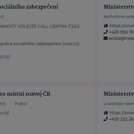
sociálního zabezpečení
Ministerstv
 5
Na Poříčním práv
https://ww
RADIT? VOLEJTE CALL CENTRA ČSSZ:
+420 950 191
posta@mps
práva sociálního zabezpečení (cssz.cz)
z.cz/
ro místní rozvoj ČR
Ministerstv
í 6
Praha 1
Loretánské námě
v.cz/
https://ww
+420 222 26