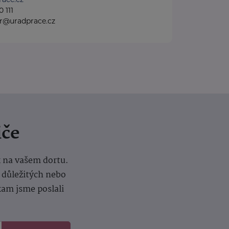
 111
gr@uradprace.cz
iče
k na vašem dortu.
í důležitých nebo
kam jsme poslali