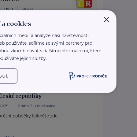
 1419/11
Praha 1
×
ezplatné sociálně-právní
 a cookies
ro seniory po celé ČR.
ciálních médií a analýze naší návštěvnosti
pis Doba seniorů.
eb používáte, sdílíme se svými partnery pro
oradny RS ...
 mohou zkombinovat s dalšími informacemi, které
.rscr.cz/
oužíváte jejich služby.
0 136
z
out
České republiky
8/25
Praha 7 - Holešovice
rétní pobočky klikněte zde
ace.cz