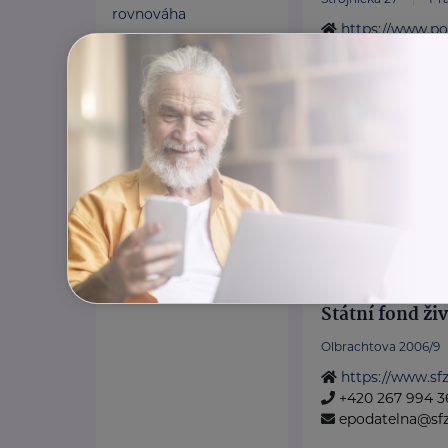
rovnováha
https://www.pol
Odlehčovací služba
+420 974 811 111
pp.tisk@pcr.cz
Státní fond ži
Olbrachtova 2006/9
https://www.sfz
+420 267 994 3
epodatelna@sfz