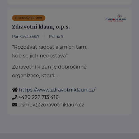
Bronzový partner
Zdravotní klaun, o.p.s.
Paříkova 355/7
Praha 9
“Rozdávat radost a smích tam,
kde se jich nedostává”
Zdravotní klaun je dobročinná
organizace, která ...
https://www.zdravotniklaun.cz/
+420 222 713 416
usmev@zdravotniklaun.cz