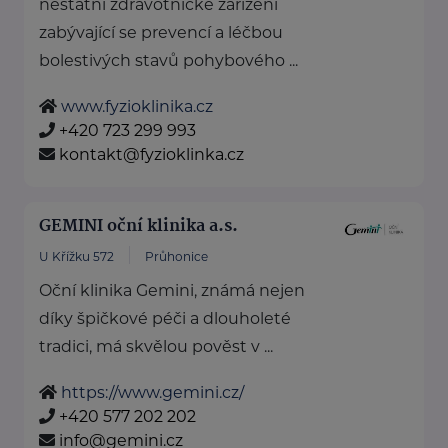
nestátní zdravotnické zařízení
zabývající se prevencí a léčbou
bolestivých stavů pohybového ...
www.fyzioklinika.cz
+420 723 299 993
kontakt@fyzioklinka.cz
GEMINI oční klinika a.s.
U Křížku 572
Průhonice
Oční klinika Gemini, známá nejen
díky špičkové péči a dlouholeté
tradici, má skvělou pověst v ...
https://www.gemini.cz/
+420 577 202 202
info@gemini.cz