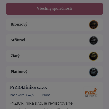
Všechny společnosti
Bronzový
Stříbrný
Zlatý
Platinový
FYZIOklinika s.r.o.
Machkova 1642/2
Praha
FYZIOklinika s.r.o. je registrované