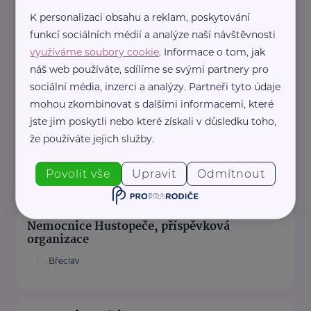
K personalizaci obsahu a reklam, poskytování
„Každý si přece ...
funkcí sociálních médií a analýze naší návštěvnosti
využíváme soubory cookie
. Informace o tom, jak
https://www.usmevseniorum.cz/
náš web používáte, sdílíme se svými partnery pro
info@usmevseniorum.cz
sociální média, inzerci a analýzy. Partneři tyto údaje
mohou zkombinovat s dalšími informacemi, které
jste jim poskytli nebo které získali v důsledku toho,
Nemocnice Břeclav
že používáte jejich služby.
U nemocnice 3066/1
Břeclav
Povolit vše
Upravit
Odmítnout
nembv@nembv.cz
Nemocnice Hustopeče, příspěvková
organizace
Břeclav