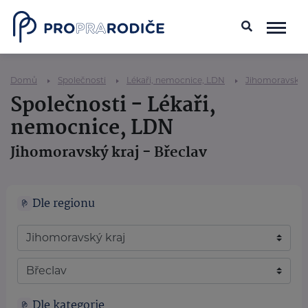
Domů
Společnosti
Lékaři, nemocnice, LDN
Jihomoravský k
Společnosti - Lékaři,
nemocnice, LDN
Jihomoravský kraj - Břeclav
Dle regionu
Dle kategorie