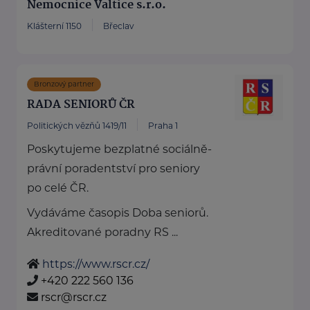
Nemocnice Valtice s.r.o.
Klášterní 1150
Břeclav
Bronzový partner
RADA SENIORŮ ČR
Politických vězňů 1419/11
Praha 1
Poskytujeme bezplatné sociálně-
právní poradentství pro seniory
po celé ČR.
Vydáváme časopis Doba seniorů.
Akreditované poradny RS ...
https://www.rscr.cz/
+420 222 560 136
rscr@rscr.cz