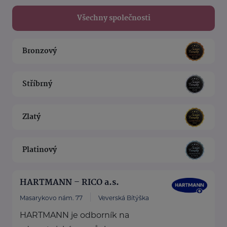
Všechny společnosti
Bronzový
Stříbrný
Zlatý
Platinový
HARTMANN – RICO a.s.
Masarykovo nám. 77
Veverská Bítýška
HARTMANN je odborník na