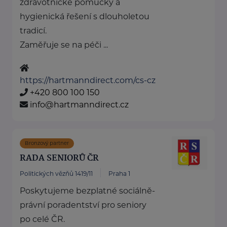
zdravotnické pomůcky a
hygienická řešení s dlouholetou
tradicí.
Zaměřuje se na péči ...
https://hartmanndirect.com/cs-cz
+420 800 100 150
info@hartmanndirect.cz
Bronzový partner
RADA SENIORŮ ČR
Politických vězňů 1419/11
Praha 1
Poskytujeme bezplatné sociálně-
právní poradentství pro seniory
po celé ČR.