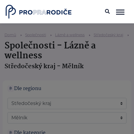
Domů
Společnosti
Lázně a wellness
Středočeský kraj
Společnosti - Lázně a
wellness
Středočeský kraj - Mělník
Dle regionu
Dle kategorie