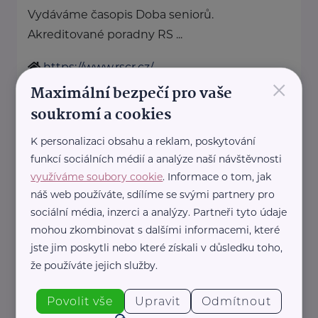
Vydáváme časopis Doba seniorů.
Akreditované poradny RS ...
https://www.rscr.cz/
×
+420 222 560 136
Maximální bezpečí pro vaše
rscr@rscr.cz
soukromí a cookies
K personalizaci obsahu a reklam, poskytování
Svaz léčebných lázní České
funkcí sociálních médií a analýze naší návštěvnosti
republiky
využíváme soubory cookie
. Informace o tom, jak
Opletalova 27
Praha 1
náš web používáte, sdílíme se svými partnery pro
http://www.lecebnelazne.cz/
sociální média, inzerci a analýzy. Partneři tyto údaje
+420 602 697 768
mohou zkombinovat s dalšími informacemi, které
sekretariat@lecebnelazne.cz
jste jim poskytli nebo které získali v důsledku toho,
že používáte jejich služby.
Topkur
Povolit vše
Upravit
Odmítnout
Trojská 79/14
Kobylisy, Praha 8