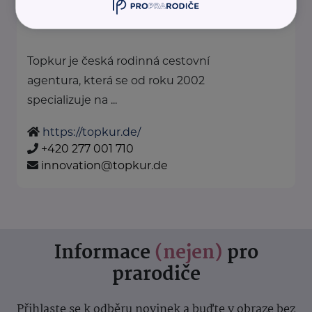
Topkur je česká rodinná cestovní
agentura, která se od roku 2002
specializuje na ...
https://topkur.de/
+420 277 001 710
innovation@topkur.de
Informace
(nejen)
pro
prarodiče
Přihlaste se k odběru novinek a buďte v obraze bez