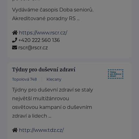
Vydáváme časopis Doba seniorů.
Akreditované poradny RS ...
https://www.rscr.cz/
+420 222 560 136
rscr@rscr.cz
Týdny pro duševní zdraví
Topolová 748
Klecany
Týdny pro duševní zdraví se staly
největší multižánrovou
osvětovou kampaní o duševním
zdraví a lidech ...
http://www.tdz.cz/