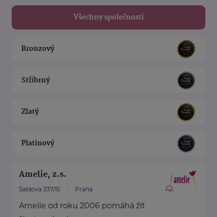
Všechny společnosti
Bronzový
Stříbrný
Zlatý
Platinový
Amelie, z.s.
Šaldova 337/15
Praha
Amelie od roku 2006 pomáhá žít