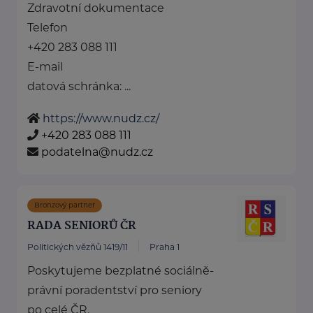
Zdravotní dokumentace
Telefon
+420 283 088 111
E-mail
datová schránka: ...
https://www.nudz.cz/
+420 283 088 111
podatelna@nudz.cz
Bronzový partner
RADA SENIORŮ ČR
Politických vězňů 1419/11
Praha 1
Poskytujeme bezplatné sociálně-
právní poradentství pro seniory
po celé ČR.