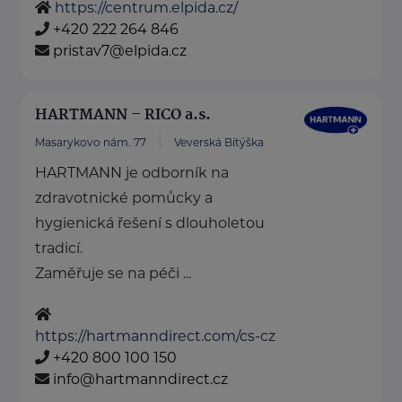
https://centrum.elpida.cz/
+420 222 264 846
pristav7@elpida.cz
HARTMANN – RICO a.s.
Masarykovo nám. 77
Veverská Bítýška
HARTMANN je odborník na
zdravotnické pomůcky a
hygienická řešení s dlouholetou
tradicí.
Zaměřuje se na péči ...
https://hartmanndirect.com/cs-cz
+420 800 100 150
info@hartmanndirect.cz