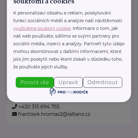
soukromí a cookies
+420 776 005 043
dita.kucerova@iallianz.cz
K personalizaci obsahu a reklam, poskytování
funkcí sociálních médií a analýze naší návštěvnosti
využíváme soubory cookie
. Informace o tom, jak
Allianz pojišťovna, a. s.
náš web používáte, sdílíme se svými partnery pro
náměstí Míru 8/7
Mělník
sociální média, inzerci a analýzy. Partneři tyto údaje
mohou zkombinovat s dalšími informacemi, které
Jsme tu, abychom Vám pomohli.
jste jim poskytli nebo které získali v důsledku toho,
Pojistíme Vaše auto, majetek i
že používáte jejich služby.
život.
Povolit vše
Upravit
Odmítnout
https://www.allianz.cz/cs_CZ/pobocky-
a-poradci/0708-Hromas.html
+420 315 694 755
frantisek.hromas2@iallianz.cz