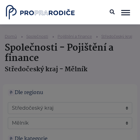
Domů
Společnosti
Pojištění a finance
Středočeský kraj
Společnosti - Pojištění a
finance
Středočeský kraj - Mělník
Dle regionu
Dle kategorie