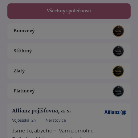
Všechny společnosti
Bronzový
Stříbrný
Zlatý
Platinový
Allianz pojišťovna, a. s.
Vojtěšská 124
Neratovice
Jsme tu, abychom Vám pomohli.