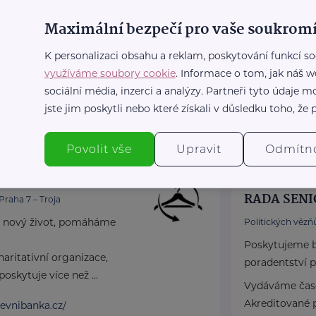
Telefon
+420 283 088 1
Maximální bezpečí pro vaše soukromí
E-mail
K personalizaci obsahu a reklam, poskytování funkcí so
datová schránka
využíváme soubory cookie
. Informace o tom, jak náš w
https://www
sociální média, inzerci a analýzy. Partneři tyto údaje
+420 283 08
jste jim poskytli nebo které získali v důsledku toho, že p
podatelna@
Povolit vše
Upravit
Odmítn
.s.
Bronzový partner
RADA SENI
Praha 7 – Troja
 nový život, pomáháme
Politických vězňů
Poskytujeme b
aritativní organizace,
poradentství p
oskytuje více než ...
Vydáváme časo
Akreditované p
evnibanka.cz/