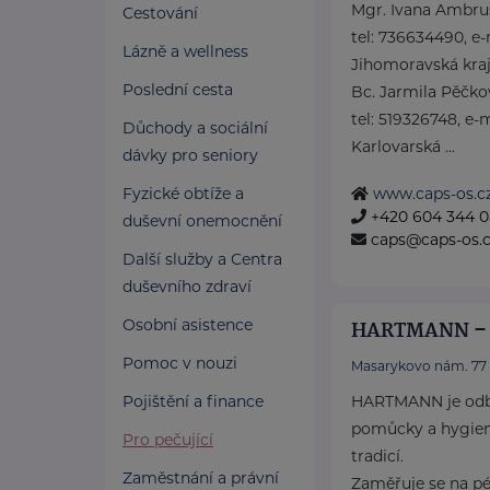
Mgr. Ivana Ambru
Cestování
tel: 736634490, e
Lázně a wellness
Jihomoravská kra
Poslední cesta
Bc. Jarmila Pěčko
tel: 519326748, e-
Důchody a sociální
Karlovarská ...
dávky pro seniory
Fyzické obtíže a
www.caps-os.c
+420 604 344 
duševní onemocnění
caps@caps-os.
Další služby a Centra
duševního zdraví
Osobní asistence
HARTMANN – R
Pomoc v nouzi
Masarykovo nám. 77
Pojištění a finance
HARTMANN je odbo
pomůcky a hygieni
Pro pečující
tradicí.
Zaměstnání a právní
Zaměřuje se na péči