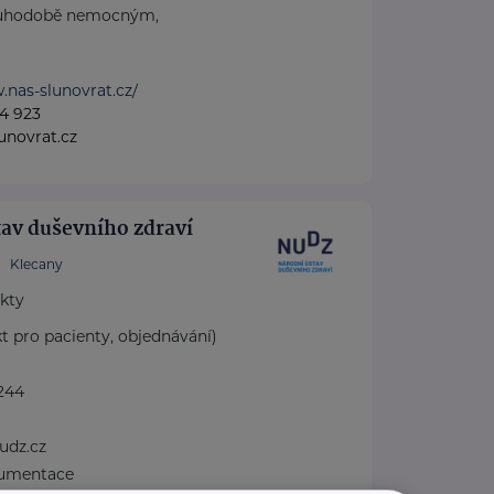
ouhodobě nemocným,
.nas-slunovrat.cz/
4 923
unovrat.cz
av duševního zdraví
Klecany
akty
kt pro pacienty, objednávání)
244
dz.cz
kumentace