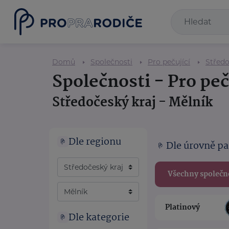
Domů
Společnosti
Pro pečující
Středo
Společnosti - Pro peč
Středočeský kraj - Mělník
Dle regionu
Dle úrovně pa
Všechny společn
Platinový
Dle kategorie