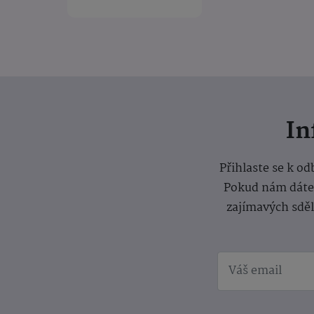
I
Přihlaste se k o
Pokud nám dáte s
zajímavých sdě