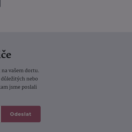
iče
k na vašem dortu.
í důležitých nebo
kam jsme poslali
Odeslat