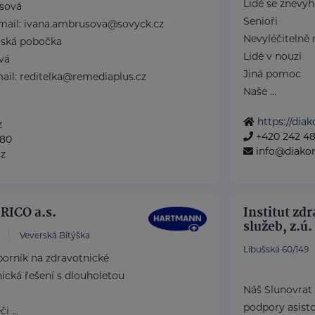
Lidé se znevý
sová
Senioři
-mail: ivana.ambrusova@sovyck.cz
Nevyléčitelně 
jská pobočka
Lidé v nouzi
vá
Jiná pomoc
mail: reditelka@remediaplus.cz
Naše ...
https://diak
z
+420 242 48
080
info@diakon
cz
ICO a.s.
Institut zd
služeb, z.ú.
Veverská Bítýška
Libušská 60/149
rník na zdravotnické
cká řešení s dlouholetou
Náš Slunovrat
podpory asist
 ...