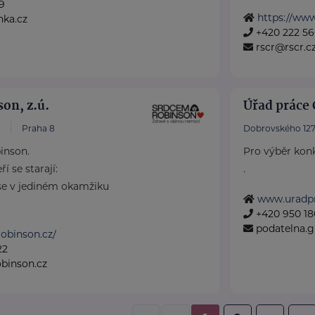
9
https://www
nka.cz
+420 222 56
rscr@rscr.c
on, z.ú.
Úřad práce 
Praha 8
Dobrovského 127
inson.
Pro výběr konk
í se starají:
.
se v jediném okamžiku
www.uradpr
+420 950 180
podatelna.
robinson.cz/
22
inson.cz