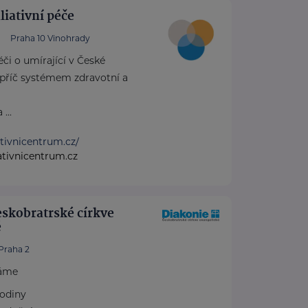
iativní péče
Praha 10 Vinohrady
či o umírající v České
apříč systémem zdravotní a
...
ativnicentrum.cz/
ativnicentrum.cz
skobratrské církve
é
Praha 2
áme
rodiny