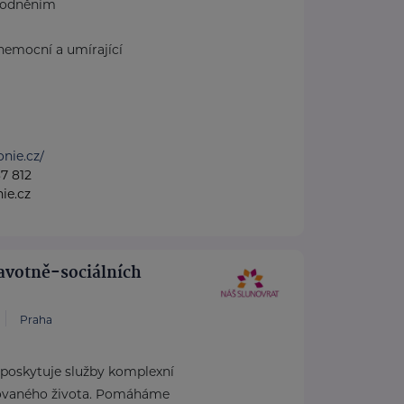
hodněním
nemocní a umírající
onie.cz/
7 812
ie.cz
ravotně-sociálních
Praha
 poskytuje služby komplexní
ovaného života. Pomáháme