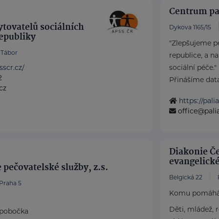
Centrum pal
tovatelů sociálních
Dykova 1165/15
republiky
"Zlepšujeme pé
Tábor
republice, a n
sscr.cz/
sociální péče."
2
Přinášíme data 
cz
https://pali
office@pali
Diakonie Če
evangelick
 pečovatelské služby, z.s.
Belgická 22
Praha 5
Komu pomáh
Děti, mládež, 
 pobočka