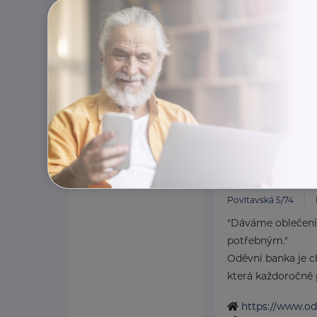
Oděvní banka z
Povltavská 5/74
"Dáváme oblečení
potřebným."
Oděvní banka je ch
která každoročně p
https://www.od