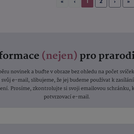
«
‹
1
2
›
»
nformace
(nejen)
pro prarod
dběru novinek a buďte v obraze bez ohledu na počet svíče
vůj e-mail, slibujeme, že jej budeme používat k zasílán
lení.
Prosíme, zkontrolujte si svoji emailovou schránku, 
potvrzovací e-mail.