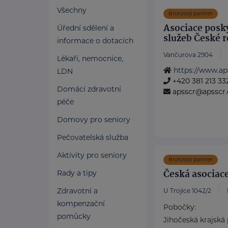
Všechny
Bronzový partner
Asociace posky
Úřední sdělení a
služeb České 
informace o dotacích
Vančurova 2904
Lékaři, nemocnice,
https://www.ap
LDN
+420 381 213 33
Domácí zdravotní
apsscr@apsscr.
péče
Domovy pro seniory
Pečovatelská služba
Aktivity pro seniory
Bronzový partner
Česká asociace
Rady a tipy
Zdravotní a
U Trojice 1042/2
kompenzační
Pobočky:
pomůcky
Jihočeská krajská