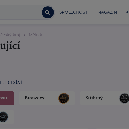
SPOLEČNOSTI
MAGAZÍN
K
český kraj
Mělník
ující
rtnerství
osti
Bronzový
Stříbrný