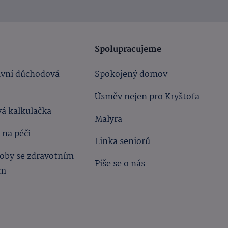
Spolupracujeme
ivní důchodová
Spokojený domov
Úsměv nejen pro Kryštofa
á kalkulačka
Malyra
 na péči
Linka seniorů
oby se zdravotním
Píše se o nás
ím