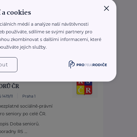
×
11
 a cookies
ciálních médií a analýze naší návštěvnosti
: ...
eb používáte, sdílíme se svými partnery pro
.nudz.cz/
 mohou zkombinovat s dalšími informacemi, které
8 111
oužíváte jejich služby.
nudz.cz
out
ORŮ ČR
 1419/11
Praha 1
ezplatné sociálně-právní
ro seniory po celé ČR.
pis Doba seniorů.
oradny RS ...