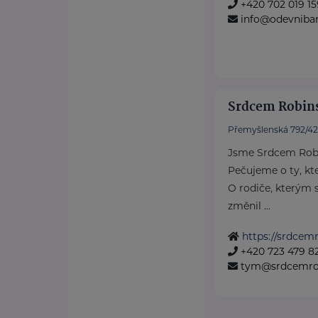
+420 702 019 15
info@odevniba
Srdcem Robins
Přemyšlenská 792/42
Jsme Srdcem Rob
Pečujeme o ty, kteř
O rodiče, kterým 
změnil ...
https://srdcem
+420 723 479 8
tym@srdcemrob