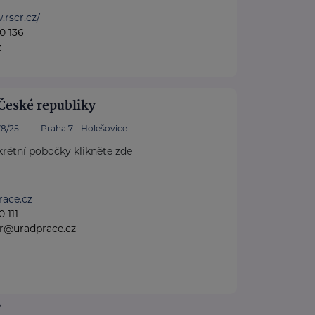
.rscr.cz/
0 136
z
České republiky
8/25
Praha 7 - Holešovice
rétní pobočky klikněte zde
ace.cz
 111
gr@uradprace.cz