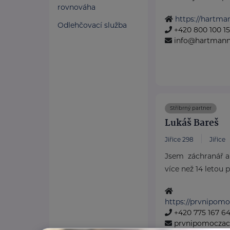
rovnováha
https://hartma
Odlehčovací služba
+420 800 100 1
info@hartmannd
Stříbrný partner
Lukáš Bareš
Jiřice 298
Jiřice
Jsem záchranář a 
více než 14 letou p
https://prvnipom
+420 775 167 6
prvnipomocza