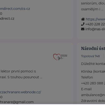
seniorům, dl
nndirect.com/cs-cz
osamělým i ...
50
irect.cz
https://www
+420 228 22
info@nas-sl
Národní úst
Topolová 748
Důležité kont
lektor první pomoci s
Klinika (konta
raxí. S touhou posunout ...
Telefon
+420 283 088 
E-mail
oczachranare.webnode.cz/
ambulance@nu
40
Zdravotní do
chranare@gmail.com