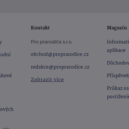
Kontakt
Magazín
y
Informat
Pro prarodiče s.r.o.
aplikace
obchod@proprarodice.cz
hodní
Důchodov
redakce@proprarodice.cz
skové
Příspěvek
Zobrazit více
Průkaz os
postižen
bových