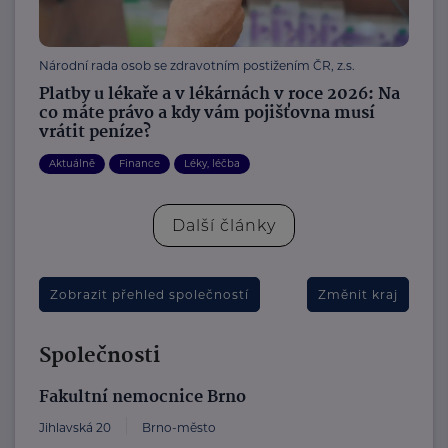
Národní rada osob se zdravotním postižením ČR, z.s.
Platby u lékaře a v lékárnách v roce 2026: Na
co máte právo a kdy vám pojišťovna musí
vrátit peníze?
Aktuálně
Finance
Léky, léčba
Další články
Zobrazit přehled společností
Změnit kraj
Společnosti
Fakultní nemocnice Brno
Jihlavská 20
Brno-město