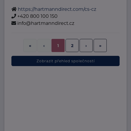
https://hartmanndirect.com/cs-cz
+420 800 100 150
info@hartmanndirect.cz
2
›
»
«
‹
1
Zobrazit přehled společností