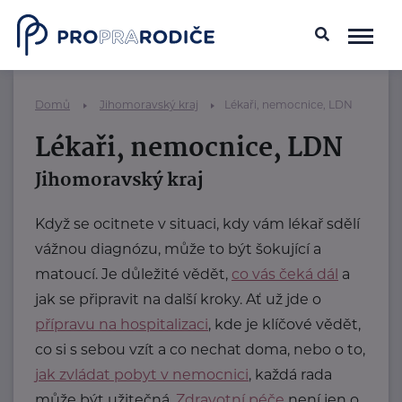
Domů
Jihomoravský kraj
Lékaři, nemocnice, LDN
Lékaři, nemocnice, LDN
Jihomoravský kraj
Když se ocitnete v situaci, kdy vám lékař sdělí
vážnou diagnózu, může to být šokující a
matoucí. Je důležité vědět,
co vás čeká dál
a
jak se připravit na další kroky. Ať už jde o
přípravu na hospitalizaci
, kde je klíčové vědět,
co si s sebou vzít a co nechat doma, nebo o to,
jak zvládat pobyt v nemocnici
, každá rada
může být užitečná.
Zdravotní péče
není jen o