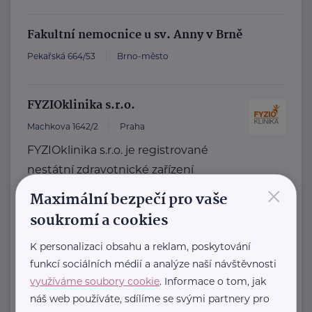
Fakultní nemocnice u sv. Anny v Brně
Pekařská 664/53
Brno-město
FYZIOklinika s.r.o.
Machkova 1642/2
Praha
FYZIOklinika s.r.o. je registrované
nestátní zdravotnické zařízení
×
zabývající se prevencí a léčbou
Maximální bezpečí pro vaše
bolestivých stavů pohybového ...
soukromí a cookies
www.fyzioklinika.cz
K personalizaci obsahu a reklam, poskytování
+420 723 299 993
funkcí sociálních médií a analýze naší návštěvnosti
kontakt@fyzioklinka.cz
využíváme soubory cookie
. Informace o tom, jak
náš web používáte, sdílíme se svými partnery pro