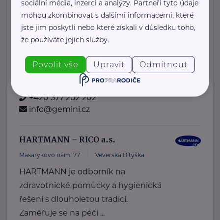
GEMINI oční klinika a.s.
sociální média, inzerci a analýzy. Partneři tyto údaje
mohou zkombinovat s dalšími informacemi, které
U Křížku 572
Průhonice
jste jim poskytli nebo které získali v důsledku toho,
Oční klinika Gemini, známá nejen
že používáte jejich služby.
díky špičkové péči a dlouholeté
tradici, má skvělou pověst v ...
Povolit vše
Upravit
Odmítnout
https://www.gemini.cz/
+420 577 202 202
info@gemini.cz
HARTMANN – RICO a.s.
Masarykovo nám. 77
Veverská Bítýška
HARTMANN je odborník na
zdravotnické pomůcky a hygienická
řešení s dlouholetou tradicí.
Zaměřuje se na péči ...