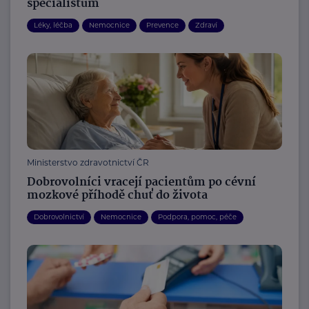
specialistům
Léky, léčba
Nemocnice
Prevence
Zdraví
Ministerstvo zdravotnictví ČR
Dobrovolníci vracejí pacientům po cévní
mozkové příhodě chuť do života
Dobrovolnictví
Nemocnice
Podpora, pomoc, péče