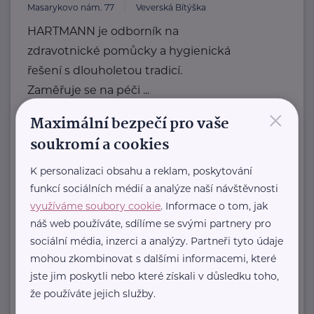
Masarykovo nám. 77
Veverská Bítýška
HARTMANN je odborník na
zdravotnické pomůcky a hygienická
řešení s dlouholetou tradicí.
Zaměřuje se na péči ...
×
Maximální bezpečí pro vaše
https://hartmanndirect.com/cs-cz
+420 800 100 150
soukromí a cookies
info@hartmanndirect.cz
K personalizaci obsahu a reklam, poskytování
funkcí sociálních médií a analýze naší návštěvnosti
Bronzový partner
využíváme soubory cookie
. Informace o tom, jak
RADA SENIORŮ ČR
náš web používáte, sdílíme se svými partnery pro
sociální média, inzerci a analýzy. Partneři tyto údaje
Politických vězňů 1419/11
Praha 1
mohou zkombinovat s dalšími informacemi, které
Poskytujeme bezplatné sociálně-
jste jim poskytli nebo které získali v důsledku toho,
právní poradentství pro seniory po
že používáte jejich služby.
celé ČR.