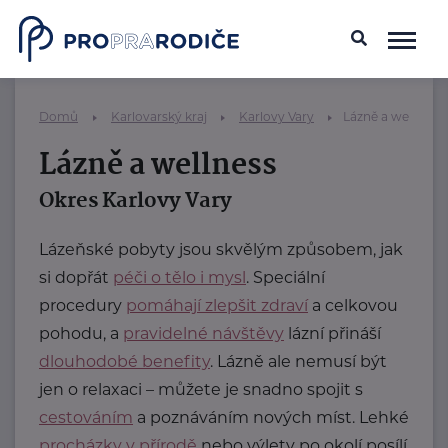
Domů
Karlovarský kraj
Karlovy Vary
Lázně a wellness
Lázně a wellness
Okres Karlovy Vary
Lázeňské pobyty jsou skvělým způsobem, jak
si dopřát
péči o tělo i mysl
. Speciální
procedury
pomáhají zlepšit zdraví
a celkovou
pohodu, a
pravidelné návštěvy
lázní přináší
dlouhodobé benefity
. Lázně ale nemusí být
jen o relaxaci – můžete je snadno spojit s
cestováním
a poznáváním nových míst. Lehké
procházky v přírodě
nebo výlety po okolí posílí