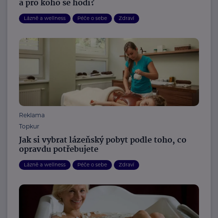
a pro koho se hodí?
Lázně a wellness
Péče o sebe
Zdraví
Reklama
Topkur
Jak si vybrat lázeňský pobyt podle toho, co
opravdu potřebujete
Lázně a wellness
Péče o sebe
Zdraví