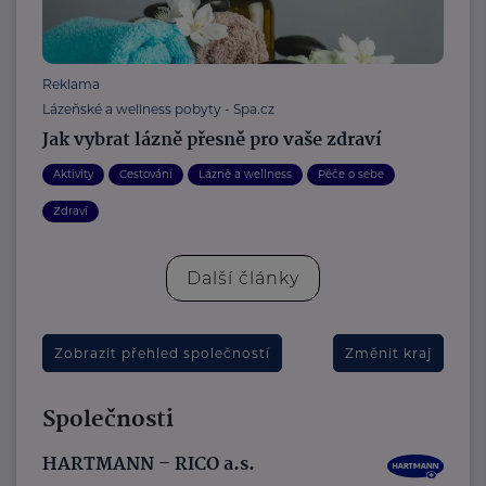
Reklama
Lázeňské a wellness pobyty - Spa.cz
Jak vybrat lázně přesně pro vaše zdraví
Aktivity
Cestování
Lázně a wellness
Péče o sebe
Zdraví
Další články
Zobrazit přehled společností
Změnit kraj
Společnosti
HARTMANN – RICO a.s.