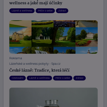
wellness a jaké mají účinky
Lázně a wellness
Péče o sebe
Zdraví
Reklama
Lázeňské a wellness pobyty - Spa.cz
České lázně: Tradice, která léčí
Cestování
Lázně a wellness
Péče o sebe
Zdraví