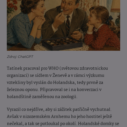
Zdroj: ChatGPT
Tatínek pracoval pro WHO (světovou zdravotnickou
organizaci) se sídlem v Ženevě a v rámci výzkumu
vztekliny byl vyslán do Holandska, tedy prvně za
železnou oponu. Připravoval se i na konverzaci v
holandštině zaměřenou na zoologii.
Vyrazil co nejdříve, aby si zážitek patřičně vychutnal.
Avšak v nizozemském Arnhemu ho jeho hostitel ještě
nečekal, a tak se potloukal po okolí. Holandské domky se