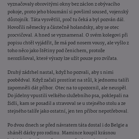
vyznačovaly obrovitými okny bez záclon z obývacího
pokoje, proto jeho bloumání si povšiml soused, vojenský
důstojník. Táta vysvětlil, proč tu čeká a byl pozván dál.
Hovořili německy a částečně holandsky, aby se otec
procvičoval. A hned se vyznamenal. O svém kolegovi při
popisu chtěl vyjádřit, že má pod nosem vousy, ale vyšlo z
toho něco jako štětiny pod čenichem, protože
nerozlišoval, které výrazy lze užít pouze pro zvířata.
Druhý zádrhel nastal, když ho pozvali, aby s nimi
poobědval. Když začali prostírat na stůl, k jednomu talíři
zapomněli dát příbor. Otec na to upozornil, ale neuspěl.
Do jídelny vpustili velkého služebního psa, poklepali na
židli, kam se posadil a stravoval se u stejného stolu a ze
stejného talíře jako ostatní, jen ten příbor nepotřeboval.
Po dvou dnech se před návratem táta dostal i do Belgie a
sháněl dárky pro rodinu. Mamince koupil krásnou