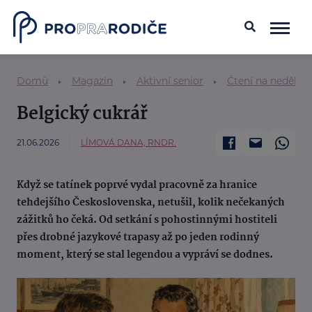
Domů
Magazín
Aktivní senior
Čtení na neděli
Belgický cukrář
21.06.2026
LÍMOVÁ DANA, RNDR.
Když se tatínek poprvé vydal pracovně za hranice
tehdejšího Československa, netušil, kolik nečekaných
zážitků ho čeká. Od setkání s pohostinnými hostiteli
přes drobné jazykové trapasy až po jeden rodinný
moment, který se stal legendou a vypráví se dodnes.