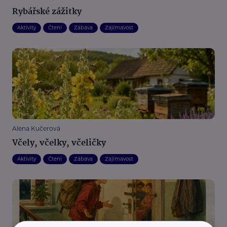
Rybářské zážitky
Aktivity
Čtení
Zábava
Zajímavost
Alena Kučerová
Včely, včelky, včeličky
Aktivity
Čtení
Zábava
Zajímavost