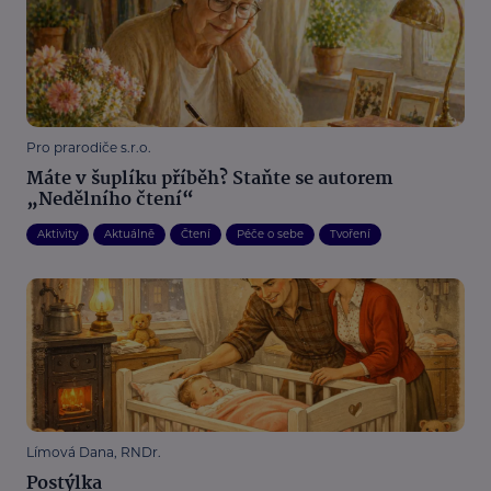
Pro prarodiče s.r.o.
Máte v šuplíku příběh? Staňte se autorem
„Nedělního čtení“
Aktivity
Aktuálně
Čtení
Péče o sebe
Tvoření
Límová Dana, RNDr.
Postýlka