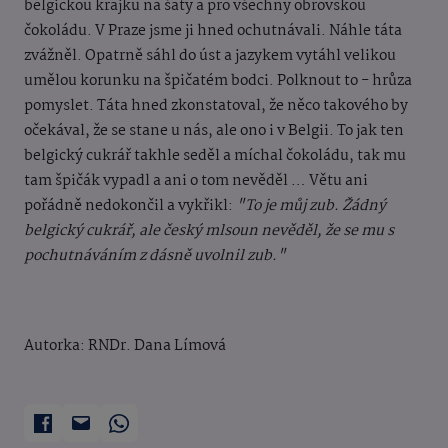
belgickou krajku na šaty a pro všechny obrovskou
čokoládu. V Praze jsme ji hned ochutnávali. Náhle táta
zvážněl. Opatrně sáhl do úst a jazykem vytáhl velikou
umělou korunku na špičatém bodci. Polknout to - hrůza
pomyslet. Táta hned zkonstatoval, že něco takového by
očekával, že se stane u nás, ale ono i v Belgii. To jak ten
belgický cukrář takhle seděl a míchal čokoládu, tak mu
tam špičák vypadl a ani o tom nevěděl … Větu ani
pořádně nedokončil a vykřikl:
"To je můj zub. Žádný
belgický cukrář, ale český mlsoun nevěděl, že se mu s
pochutnáváním z dásně uvolnil zub."
Autorka: RNDr. Dana Límová