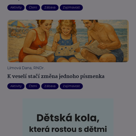
Aktivity
Čtení
Zábava
Zajímavost
Límová Dana, RNDr.
K veselí stačí změna jednoho písmenka
Aktivity
Čtení
Zábava
Zajímavost