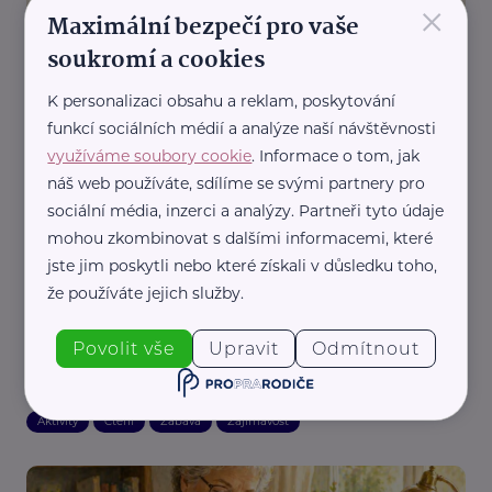
×
Maximální bezpečí pro vaše
soukromí a cookies
Límová Dana, RNDr.
Jednou spojenec, podruhé nepřítel
K personalizaci obsahu a reklam, poskytování
funkcí sociálních médií a analýze naší návštěvnosti
Aktivity
Čtení
Zábava
Zajímavost
využíváme soubory cookie
. Informace o tom, jak
náš web používáte, sdílíme se svými partnery pro
sociální média, inzerci a analýzy. Partneři tyto údaje
mohou zkombinovat s dalšími informacemi, které
jste jim poskytli nebo které získali v důsledku toho,
že používáte jejich služby.
Povolit vše
Upravit
Odmítnout
Límová Dana, RNDr.
Vánoční dárek
Aktivity
Čtení
Zábava
Zajímavost