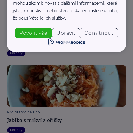
mohou zkombinovat s dalšími informacemi, které
jste jim poskytli nebo které získali v důsledku toho,
že používáte jejich služby.
Povolit vše
Upravit
Odmítnout
Pro prarodiče s.r.o.
Jablečno-banánový mugcake
Recepty
Pro prarodiče s.r.o.
Jablko s mrkví a oříšky
Recepty