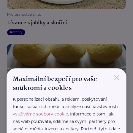
Pro prarodiče s.r.o.
Lívance s jablky a skořicí
Recepty
×
Maximální bezpečí pro vaše
soukromí a cookies
Pro prarodiče s.r.o.
Hrnkové muffiny
K personalizaci obsahu a reklam, poskytování
funkcí sociálních médií a analýze naší návštěvnosti
Recepty
využíváme soubory cookie
. Informace o tom, jak
náš web používáte, sdílíme se svými partnery pro
sociální média, inzerci a analýzy. Partneři tyto údaje