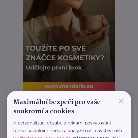
×
REKLAMA
Maximální bezpečí pro vaše
soukromí a cookies
K personalizaci obsahu a reklam, poskytování
Další články
funkcí sociálních médií a analýze naší návštěvnosti