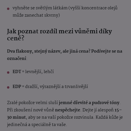
vyhněte se světlým látkám (vyšší koncentrace olejů
může zanechat skvrny)
Jak poznat rozdíl mezi vůněmi díky
ceně?
Dva flakony, stejný název, ale jiná cena? Podívejte se na
označení
:
EDT
= levnější, lehčí
EDP
= dražší, výraznější a trvanlivější
Zralé pokožce velmi sluší
jemné dřevité a pudrové tóny
.
Při zkoušení nové vůně
nespěchejte
. Dejte jí alespoň
15–
30 minut
, aby se na vaší pokožce rozvinula. Každá kůže je
jedinečná a speciálně ta vaše.