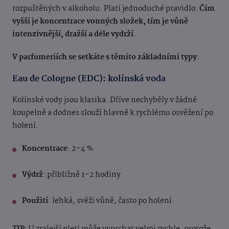
rozpuštěných v alkoholu. Platí jednoduché pravidlo:
Čím
vyšší je koncentrace vonných složek, tím je vůně
intenzivnější, dražší a déle vydrží
.
V parfumeriích se setkáte s těmito základními typy
:
Eau de Cologne (EDC): kolínská voda
Kolínské vody jsou klasika. Dříve nechyběly v žádné
koupelně a dodnes slouží hlavně k rychlému osvěžení po
holení.
Koncentrace
: 2–4 %
Výdrž
: přibližně 1–2 hodiny
Použití
: lehká, svěží vůně, často po holení