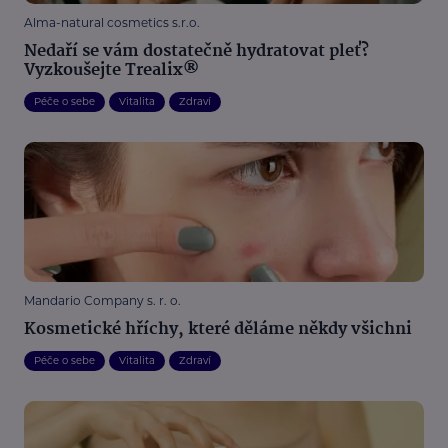
Alma-natural cosmetics s.r.o.
Nedaří se vám dostatečně hydratovat pleť?
Vyzkoušejte Trealix®
Péče o sebe
Vitalita
Zdraví
Mandario Company s. r. o.
Kosmetické hříchy, které děláme někdy všichni
Péče o sebe
Vitalita
Zdraví