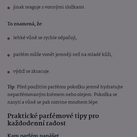
jinak reaguje s vonnými složkami.
To znamená, že
:
lehké vůně se rychle odpařují,
parfém může vonět jemněji než na mladé kůži,
výdrž se zkracuje.
Tip
: Před použitím parfému pokožku jemně hydratujte
neparfémovaným krémem nebo olejem. Pokožka se
nasytí a vůně se pak rozvine mnohem lépe.
Praktické parfémové tipy pro
každodenní radost
Kam parfém nanášet