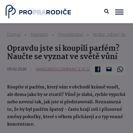
Domů
Magazín
Poradenství
Krása, zdraví, kosm
Opravdu jste si koupili parfém?
Naučte se vyznat ve světě vůní
09.02.2026
MANDARIO COMPANY S. R. O.
Koupíte si parfém, který vám v obchodě krásně voněl,
ale doma jako by se ztratil? Vůně je slabá, rychle vyprchá
nebo nevoní tak, jak jste si představovali. Neznamená
to, že by byl parfém špatný - často hrají roli i přirozené
změny pokožky, které s věkem přicházejí a o typ vonné
koncentrace.