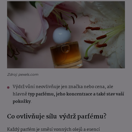
Zdroj: pexels.com
Výdrž vůní neovlivňuje jen značka nebo cena, ale
hlavně
typ parfému, jeho koncentrace a také stav vaší
pokožky
.
Co ovlivňuje sílu výdrž parfému?
Každý parfém je směsí vonných olejů a esencí