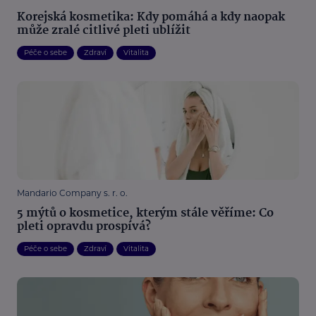
Korejská kosmetika: Kdy pomáhá a kdy naopak
může zralé citlivé pleti ublížit
Péče o sebe
Zdraví
Vitalita
Mandario Company s. r. o.
5 mýtů o kosmetice, kterým stále věříme: Co
pleti opravdu prospívá?
Péče o sebe
Zdraví
Vitalita