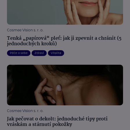
Cosmee Vision s. r. o.
Tenká „papírová“ pleť: jak ji zpevnit a chránit (5
jednoduchých kroků)
Péče o sebe
Zdraví
Vitalita
Cosmee Vision s. r. o.
Jak pečovat o dekolt: jednoduché tipy proti
vráskám a stárnutí pokožky