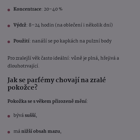
Koncentrace
: 20–40 %
Výdrž
: 8–24 hodin (na oblečení i několik dní)
Použití
: nanáší se po kapkách na pulzní body
Pro zralejší věk často ideální: vůně je plná, hřejivá a
dlouhotrvající.
Jak se parfémy chovají na zralé
pokožce?
Pokožka se s věkem přirozeně mění
:
bývá
sušší
,
má
nižší obsah mazu
,