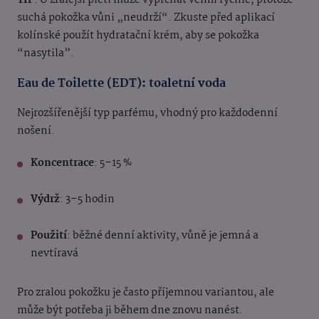
TIP
: U zralejší pleti může vyprchat velmi rychle, protože
suchá pokožka vůni „neudrží“. Zkuste před aplikací
kolínské použít hydratační krém, aby se pokožka
“nasytila”.
Eau de Toilette (EDT): toaletní voda
Nejrozšířenější typ parfému, vhodný pro každodenní
nošení.
Koncentrace
: 5–15 %
Výdrž
: 3–5 hodin
Použití
: běžné denní aktivity, vůně je jemná a
nevtíravá
Pro zralou pokožku je často příjemnou variantou, ale
může být potřeba ji během dne znovu nanést.