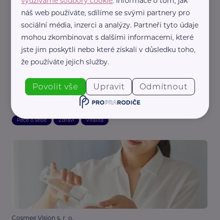
využíváme soubory cookie
. Informace o tom, jak
náš web používáte, sdílíme se svými partnery pro
sociální média, inzerci a analýzy. Partneři tyto údaje
mohou zkombinovat s dalšími informacemi, které
jste jim poskytli nebo které získali v důsledku toho,
že používáte jejich služby.
Cosmee Vision s. r. o.
Povolit vše
Upravit
Odmítnout
Nejlepší přírodní oleje na zralou pleť: Které
vybrat a jak je používat
Péče o sebe
Zdraví
Vitalita
Cosmee Vision s. r. o.